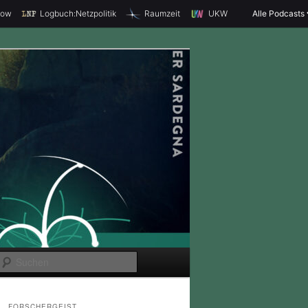
how
Logbuch:Netzpolitik
Raumzeit
UKW
Alle Podcasts
S
u
c
FORSCHERGEIST