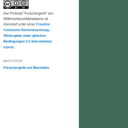
Der Podcast "Forschergeist" von
Stifterverband/Metaebene ist
lizenziert unter einer
Creative
Commons Namensnennung -
Weitergabe unter gleichen
Bedingungen 4.0 International
Lizenz
.
MASTODON
Forschergeist auf Mastodon