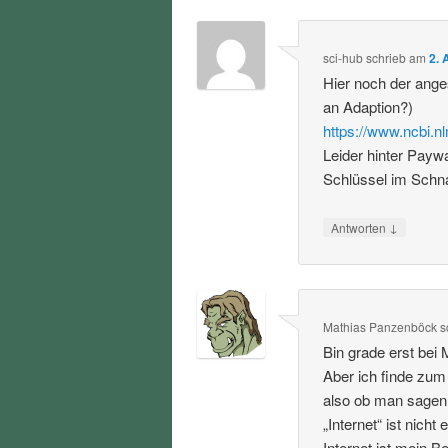
sci-hub
schrieb
am
2. 
Hier noch der ang
an Adaption?)
https://www.ncbi.
Leider hinter Payw
Schlüssel im Schna
↓
Antworten
Mathias Panzenböck
s
Bin grade erst bei 
Aber ich finde zum
also ob man sagen w
„Internet“ ist nicht
Internet ist mein 