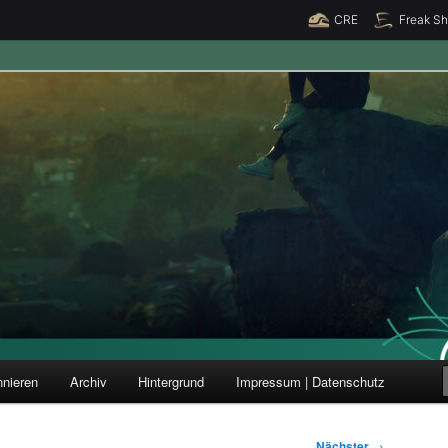
CRE
Freak S
ung und Forschung
nieren
Archiv
Hintergrund
Impressum | Datenschutz
Nächster
→