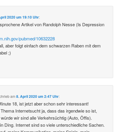
April 2020 um 19:10 Uhr
:
esprochene Artikel von Randolph Nesse (Is Depression
nlm.nih.gov/pubmed/10632228
all, aber folgt einfach dem schwarzen Raben mit dem
bel ;)
chrieb
am
8. April 2020 um 2:47 Uhr
:
Minute 18, ist jetzt aber schon sehr interessant!
 Thema Internetsucht ja, dass das irgendwie so ist,
ürde wir sind alle Verkehrsüchtig (Auto, Öffis).
 ein Ding. Internet sind so viele unterschiedliche Sachen.
Beruf, meine Kommunikation, meine Spiele, mein