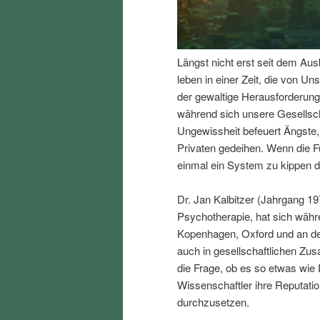
I
e
n
n
Längst nicht erst seit dem Aus
leben in einer Zeit, die von Uns
h
I
der gewaltige Herausforderung
während sich unsere Gesellsc
a
n
Ungewissheit befeuert Ängste,
Privaten gedeihen. Wenn die F
l
h
einmal ein System zu kippen d
t
a
Dr. Jan Kalbitzer (Jahrgang 19
Psychotherapie, hat sich währ
s
l
Kopenhagen, Oxford und an der
auch in gesellschaftlichen Z
p
t
die Frage, ob es so etwas wie 
Wissenschaftler ihre Reputation
r
s
durchzusetzen.