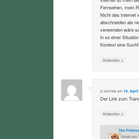
Fernsehen, mein Ra
Nicht das Internet
abschneiden als ni
verwenden wäre soz
in so einer Situat
Kontext eine Sucht
↓
Antworten
jv
schrieb
am
16. Apri
Der Link zum Transk
↓
Antworten
Tim Pritlov
schrieb
am