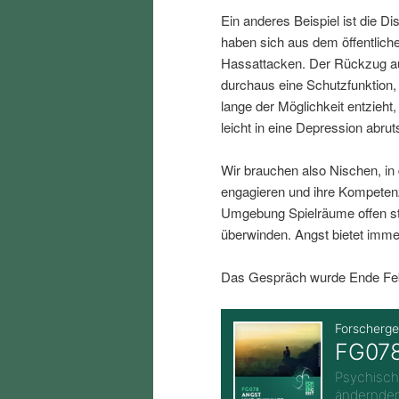
i
p
Ein anderes Beispiel ist die D
haben sich aus dem öffentlich
n
r
Hassattacken. Der Rückzug au
durchaus eine Schutzfunktion
lange der Möglichkeit entzieh
g
i
leicht in eine Depression abru
e
n
Wir brauchen also Nischen, in
engagieren und ihre Kompeten
n
g
Umgebung Spielräume offen st
überwinden. Angst bietet imme
e
Das Gespräch wurde Ende Febr
n