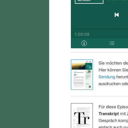
Sie möchten di
Hier können Sie
Sendung
herunt
ausdrucken oder
Für diese Episo
Transkript
mit 
Gespräch kompl
einfach auch n