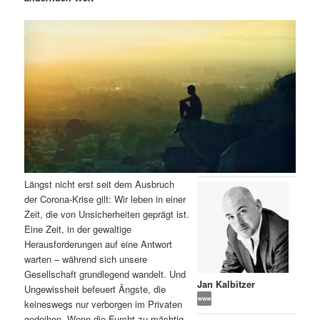
m
u
n
n
g
a
ä
n
e
v
n
i
r
d
g
a
e
ä
t
i
n
r
o
n
I
e
Längst nicht erst seit dem Ausbruch
n
n
der Corona-Krise gilt: Wir leben in einer
Zeit, die von Unsicherheiten geprägt ist.
h
I
Eine Zeit, in der gewaltige
Herausforderungen auf eine Antwort
a
n
warten – während sich unsere
Gesellschaft grundlegend wandelt. Und
l
h
Jan Kalbitzer
Ungewissheit befeuert Ängste, die
keineswegs nur verborgen im Privaten
t
a
gedeihen. Wenn die Furcht zu mächtig