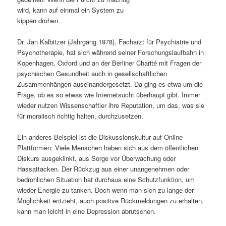
wird, kann auf einmal ein System zu
s
l
kippen drohen.
p
t
Dr. Jan Kalbitzer (Jahrgang 1978), Facharzt für Psychiatrie und
Psychotherapie, hat sich während seiner Forschungslaufbahn in
r
s
Kopenhagen, Oxford und an der Berliner Charité mit Fragen der
psychischen Gesundheit auch in gesellschaftlichen
i
p
Zusammenhängen auseinandergesetzt. Da ging es etwa um die
Frage, ob es so etwas wie Internetsucht überhaupt gibt. Immer
n
r
wieder nutzen Wissenschaftler ihre Reputation, um das, was sie
für moralisch richtig halten, durchzusetzen.
g
i
Ein anderes Beispiel ist die Diskussionskultur auf Online-
e
n
Plattformen: Viele Menschen haben sich aus dem öffentlichen
Diskurs ausgeklinkt, aus Sorge vor Überwachung oder
n
g
Hassattacken. Der Rückzug aus einer unangenehmen oder
bedrohlichen Situation hat durchaus eine Schutzfunktion, um
e
wieder Energie zu tanken. Doch wenn man sich zu lange der
Möglichkeit entzieht, auch positive Rückmeldungen zu erhalten,
n
kann man leicht in eine Depression abrutschen.