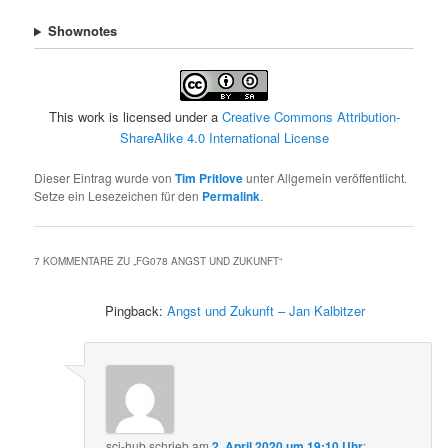
Shownotes
This work is licensed under a
Creative Commons Attribution-
ShareAlike 4.0 International License
Dieser Eintrag wurde von
Tim Pritlove
unter Allgemein veröffentlicht.
Setze ein Lesezeichen für den
Permalink
.
7 KOMMENTARE ZU „
FG078 ANGST UND ZUKUNFT
“
Pingback:
Angst und Zukunft – Jan Kalbitzer
sci-hub
schrieb
am
2. April 2020 um 19:10 Uhr
: