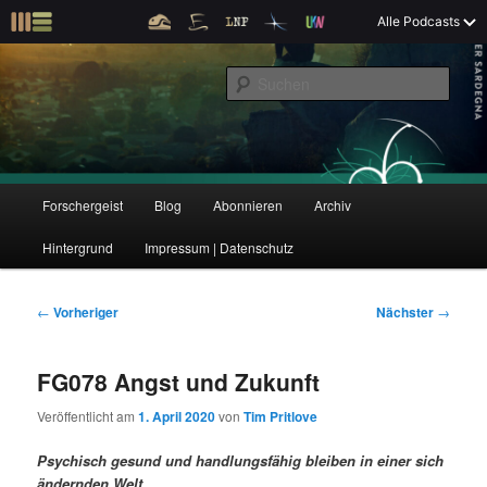
Z
Alle Podcasts
u
Der Interview-Podcast zu Bildung und Forschung
m
S
p
u
r
c
i
Forschergeist
h
m
e
ä
n
r
H
Forschergeist
Blog
Abonnieren
Archiv
Z
Z
e
a
n
u
Hintergrund
Impressum | Datenschutz
u
u
I
p
n
t
m
m
h
m
B
←
Vorheriger
Nächster
→
a
e
e
p
s
l
n
i
FG078 Angst und Zukunft
t
ü
t
r
e
s
r
Veröffentlicht am
1. April 2020
von
Tim Pritlove
p
a
i
k
r
g
Psychisch gesund und handlungsfähig bleiben in einer sich
i
s
ändernden Welt