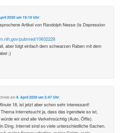
April 2020 um 19:10 Uhr
:
esprochene Artikel von Randolph Nesse (Is Depression
nlm.nih.gov/pubmed/10632228
all, aber folgt einfach dem schwarzen Raben mit dem
bel ;)
chrieb
am
8. April 2020 um 2:47 Uhr
:
Minute 18, ist jetzt aber schon sehr interessant!
 Thema Internetsucht ja, dass das irgendwie so ist,
ürde wir sind alle Verkehrsüchtig (Auto, Öffis).
 ein Ding. Internet sind so viele unterschiedliche Sachen.
Beruf, meine Kommunikation, meine Spiele, mein