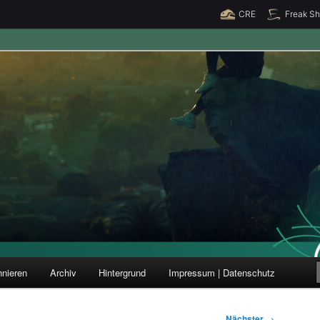
CRE
Freak S
ung und Forschung
nieren
Archiv
Hintergrund
Impressum | Datenschutz
Nächster
→