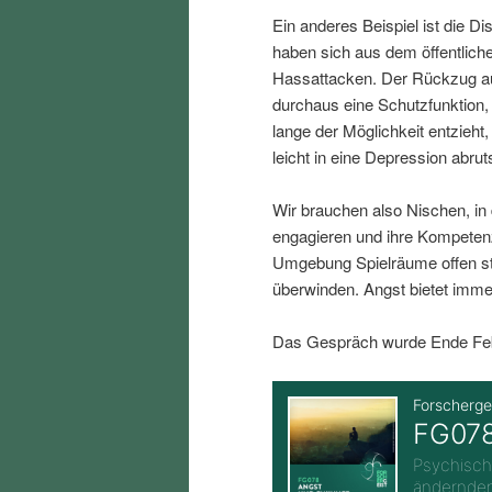
i
p
Ein anderes Beispiel ist die D
haben sich aus dem öffentlich
n
r
Hassattacken. Der Rückzug au
durchaus eine Schutzfunktion
lange der Möglichkeit entzieh
g
i
leicht in eine Depression abru
e
n
Wir brauchen also Nischen, in
engagieren und ihre Kompeten
n
g
Umgebung Spielräume offen st
überwinden. Angst bietet imme
e
Das Gespräch wurde Ende Febr
n