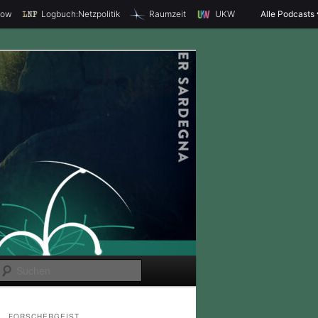
how
Logbuch:Netzpolitik
Raumzeit
UKW
Alle Podcasts
S
u
c
FORSCHERGEIST