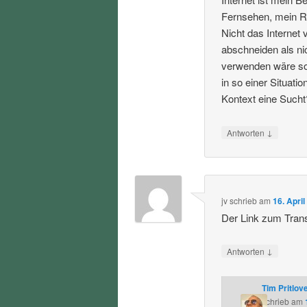
Fernsehen, mein Ra
Nicht das Internet
abschneiden als ni
verwenden wäre soz
in so einer Situat
Kontext eine Sucht
↓
Antworten
jv
schrieb
am
16. Apri
Der Link zum Transk
↓
Antworten
Tim Pritlov
schrieb
am