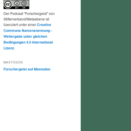
Der Podcast "Forschergeist" von
Stifterverband/Metaebene ist
lizenziert unter einer
Creative
Commons Namensnennung -
Weitergabe unter gleichen
Bedingungen 4.0 International
Lizenz
.
MASTODON
Forschergeist auf Mastodon