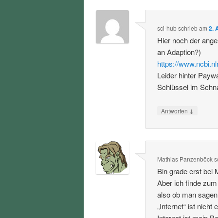
sci-hub
schrieb
am
2. 
Hier noch der ang
an Adaption?)
https://www.ncbi.
Leider hinter Payw
Schlüssel im Schna
↓
Antworten
Mathias Panzenböck
s
Bin grade erst bei 
Aber ich finde zum
also ob man sagen w
„Internet“ ist nicht
Internet ist mein 