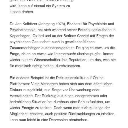
wird, kann auf einmal ein System zu
s
l
kippen drohen.
p
t
Dr. Jan Kalbitzer (Jahrgang 1978), Facharzt für Psychiatrie und
Psychotherapie, hat sich während seiner Forschungslaufbahn in
r
s
Kopenhagen, Oxford und an der Berliner Charité mit Fragen der
psychischen Gesundheit auch in gesellschaftlichen
i
p
Zusammenhängen auseinandergesetzt. Da ging es etwa um die
Frage, ob es so etwas wie Internetsucht überhaupt gibt. Immer
n
r
wieder nutzen Wissenschaftler ihre Reputation, um das, was sie
für moralisch richtig halten, durchzusetzen.
g
i
Ein anderes Beispiel ist die Diskussionskultur auf Online-
e
n
Plattformen: Viele Menschen haben sich aus dem öffentlichen
Diskurs ausgeklinkt, aus Sorge vor Überwachung oder
n
g
Hassattacken. Der Rückzug aus einer unangenehmen oder
bedrohlichen Situation hat durchaus eine Schutzfunktion, um
e
wieder Energie zu tanken. Doch wenn man sich zu lange der
Möglichkeit entzieht, auch positive Rückmeldungen zu erhalten,
n
kann man leicht in eine Depression abrutschen.