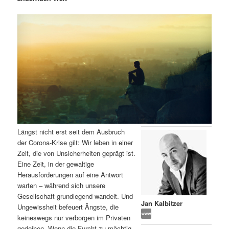
m
u
n
n
g
a
ä
n
e
v
n
i
r
d
g
a
e
ä
t
i
n
r
o
n
I
e
Längst nicht erst seit dem Ausbruch
n
n
der Corona-Krise gilt: Wir leben in einer
Zeit, die von Unsicherheiten geprägt ist.
h
I
Eine Zeit, in der gewaltige
Herausforderungen auf eine Antwort
a
n
warten – während sich unsere
Gesellschaft grundlegend wandelt. Und
l
h
Jan Kalbitzer
Ungewissheit befeuert Ängste, die
keineswegs nur verborgen im Privaten
t
a
gedeihen. Wenn die Furcht zu mächtig