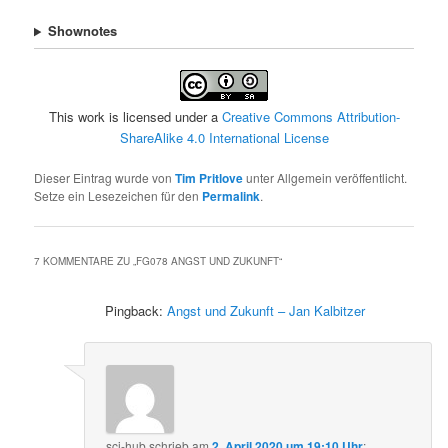
Shownotes
This work is licensed under a
Creative Commons Attribution-
ShareAlike 4.0 International License
Dieser Eintrag wurde von
Tim Pritlove
unter Allgemein veröffentlicht.
Setze ein Lesezeichen für den
Permalink
.
7 KOMMENTARE ZU „
FG078 ANGST UND ZUKUNFT
“
Pingback:
Angst und Zukunft – Jan Kalbitzer
sci-hub
schrieb
am
2. April 2020 um 19:10 Uhr
: