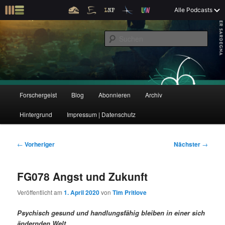
Z
Alle Podcasts
u
Der Interview-Podcast zu Bildung und Forschung
m
S
p
u
r
c
i
Forschergeist
h
m
e
ä
n
r
H
Forschergeist
Blog
Abonnieren
Archiv
Z
Z
e
a
n
u
Hintergrund
Impressum | Datenschutz
u
u
I
p
n
t
m
m
h
m
B
←
Vorheriger
Nächster
→
a
e
e
p
s
l
n
i
FG078 Angst und Zukunft
t
ü
t
r
e
s
r
Veröffentlicht am
1. April 2020
von
Tim Pritlove
p
a
i
k
r
g
Psychisch gesund und handlungsfähig bleiben in einer sich
i
s
ändernden Welt