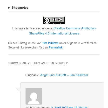
Shownotes
This work is licensed under a
Creative Commons Attribution-
ShareAlike 4.0 International License
Dieser Eintrag wurde von
Tim Pritlove
unter Allgemein veröffentlicht.
Setze ein Lesezeichen für den
Permalink
.
7 KOMMENTARE ZU „
FG078 ANGST UND ZUKUNFT
“
Pingback:
Angst und Zukunft – Jan Kalbitzer
sci-hub
schrieb
am
2. April 2020 um 19:10 Uhr
: