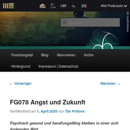
Z
Alle Podcasts
u
Der Interview-Podcast zu Bildung und Forschung
m
S
p
u
r
c
i
Forschergeist
h
m
e
ä
n
r
H
Forschergeist
Blog
Abonnieren
Archiv
Z
Z
e
a
n
u
Hintergrund
Impressum | Datenschutz
u
u
I
p
n
t
m
m
h
m
B
←
Vorheriger
Nächster
→
a
e
e
p
s
l
n
i
FG078 Angst und Zukunft
t
ü
t
r
e
s
r
Veröffentlicht am
1. April 2020
von
Tim Pritlove
p
a
i
k
r
g
Psychisch gesund und handlungsfähig bleiben in einer sich
i
s
ändernden Welt