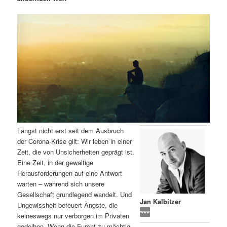
m
u
n
n
g
a
ä
n
e
v
n
i
r
d
g
a
e
ä
t
i
n
r
o
n
I
e
Längst nicht erst seit dem Ausbruch
n
n
der Corona-Krise gilt: Wir leben in einer
Zeit, die von Unsicherheiten geprägt ist.
h
I
Eine Zeit, in der gewaltige
Herausforderungen auf eine Antwort
a
n
warten – während sich unsere
Gesellschaft grundlegend wandelt. Und
l
h
Jan Kalbitzer
Ungewissheit befeuert Ängste, die
keineswegs nur verborgen im Privaten
t
a
gedeihen. Wenn die Furcht zu mächtig