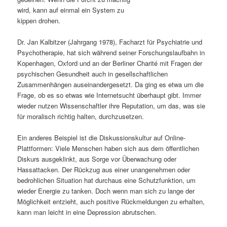
wird, kann auf einmal ein System zu
s
l
kippen drohen.
p
t
Dr. Jan Kalbitzer (Jahrgang 1978), Facharzt für Psychiatrie und
Psychotherapie, hat sich während seiner Forschungslaufbahn in
r
s
Kopenhagen, Oxford und an der Berliner Charité mit Fragen der
psychischen Gesundheit auch in gesellschaftlichen
i
p
Zusammenhängen auseinandergesetzt. Da ging es etwa um die
Frage, ob es so etwas wie Internetsucht überhaupt gibt. Immer
n
r
wieder nutzen Wissenschaftler ihre Reputation, um das, was sie
für moralisch richtig halten, durchzusetzen.
g
i
Ein anderes Beispiel ist die Diskussionskultur auf Online-
e
n
Plattformen: Viele Menschen haben sich aus dem öffentlichen
Diskurs ausgeklinkt, aus Sorge vor Überwachung oder
n
g
Hassattacken. Der Rückzug aus einer unangenehmen oder
bedrohlichen Situation hat durchaus eine Schutzfunktion, um
e
wieder Energie zu tanken. Doch wenn man sich zu lange der
Möglichkeit entzieht, auch positive Rückmeldungen zu erhalten,
n
kann man leicht in eine Depression abrutschen.