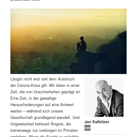
m
u
n
n
g
a
ä
n
e
v
n
i
r
d
g
a
e
ä
t
i
n
r
o
n
I
e
Längst nicht erst seit dem Ausbruch
n
n
der Corona-Krise gilt: Wir leben in einer
Zeit, die von Unsicherheiten geprägt ist.
h
I
Eine Zeit, in der gewaltige
Herausforderungen auf eine Antwort
a
n
warten – während sich unsere
Gesellschaft grundlegend wandelt. Und
l
h
Jan Kalbitzer
Ungewissheit befeuert Ängste, die
keineswegs nur verborgen im Privaten
t
a
gedeihen. Wenn die Furcht zu mächtig