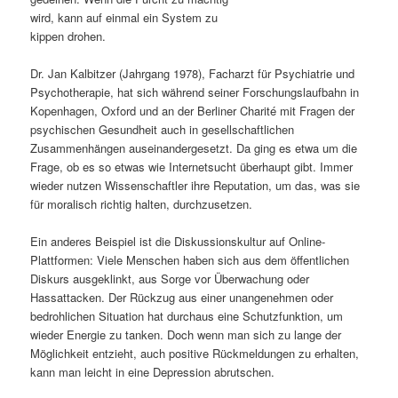
wird, kann auf einmal ein System zu
s
l
kippen drohen.
p
t
Dr. Jan Kalbitzer (Jahrgang 1978), Facharzt für Psychiatrie und
Psychotherapie, hat sich während seiner Forschungslaufbahn in
r
s
Kopenhagen, Oxford und an der Berliner Charité mit Fragen der
psychischen Gesundheit auch in gesellschaftlichen
i
p
Zusammenhängen auseinandergesetzt. Da ging es etwa um die
Frage, ob es so etwas wie Internetsucht überhaupt gibt. Immer
n
r
wieder nutzen Wissenschaftler ihre Reputation, um das, was sie
für moralisch richtig halten, durchzusetzen.
g
i
Ein anderes Beispiel ist die Diskussionskultur auf Online-
e
n
Plattformen: Viele Menschen haben sich aus dem öffentlichen
Diskurs ausgeklinkt, aus Sorge vor Überwachung oder
n
g
Hassattacken. Der Rückzug aus einer unangenehmen oder
bedrohlichen Situation hat durchaus eine Schutzfunktion, um
e
wieder Energie zu tanken. Doch wenn man sich zu lange der
Möglichkeit entzieht, auch positive Rückmeldungen zu erhalten,
n
kann man leicht in eine Depression abrutschen.