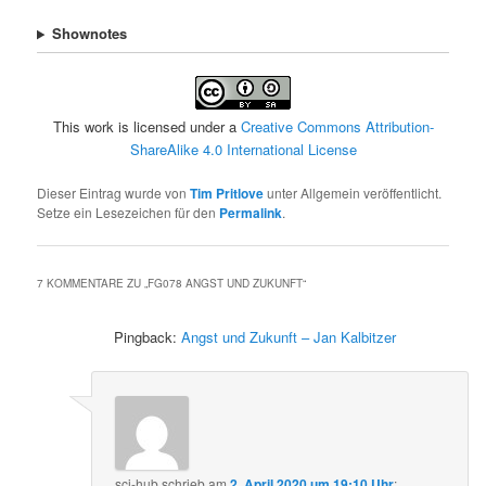
Shownotes
This work is licensed under a
Creative Commons Attribution-
ShareAlike 4.0 International License
Dieser Eintrag wurde von
Tim Pritlove
unter Allgemein veröffentlicht.
Setze ein Lesezeichen für den
Permalink
.
7 KOMMENTARE ZU „
FG078 ANGST UND ZUKUNFT
“
Pingback:
Angst und Zukunft – Jan Kalbitzer
sci-hub
schrieb
am
2. April 2020 um 19:10 Uhr
: