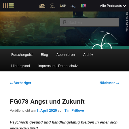
Z
Alle Podcasts
u
Der Interview-Podcast zu Bildung und Forschung
m
S
p
u
r
c
i
Forschergeist
h
m
e
ä
n
r
H
Forschergeist
Blog
Abonnieren
Archiv
Z
Z
e
a
n
u
Hintergrund
Impressum | Datenschutz
u
u
I
p
n
t
m
m
h
m
B
←
Vorheriger
Nächster
→
a
e
e
p
s
l
n
i
FG078 Angst und Zukunft
t
ü
t
r
e
s
r
Veröffentlicht am
1. April 2020
von
Tim Pritlove
p
a
i
k
r
g
Psychisch gesund und handlungsfähig bleiben in einer sich
i
s
ändernden Welt