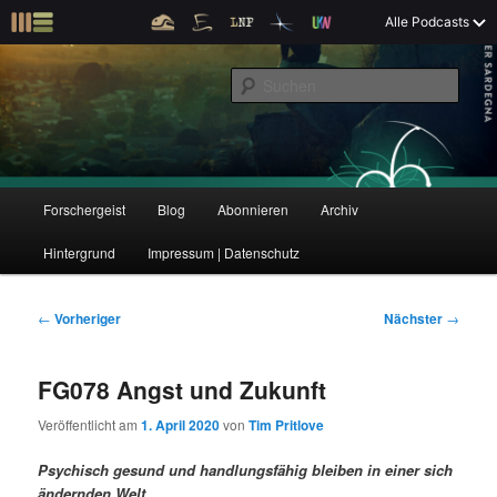
Z
Alle Podcasts
u
Der Interview-Podcast zu Bildung und Forschung
m
S
p
u
r
c
i
Forschergeist
h
m
e
ä
n
r
H
Forschergeist
Blog
Abonnieren
Archiv
Z
Z
e
a
n
u
Hintergrund
Impressum | Datenschutz
u
u
I
p
n
t
m
m
h
m
B
←
Vorheriger
Nächster
→
a
e
e
p
s
l
n
i
FG078 Angst und Zukunft
t
ü
t
r
e
s
r
Veröffentlicht am
1. April 2020
von
Tim Pritlove
p
a
i
k
r
g
Psychisch gesund und handlungsfähig bleiben in einer sich
i
s
ändernden Welt