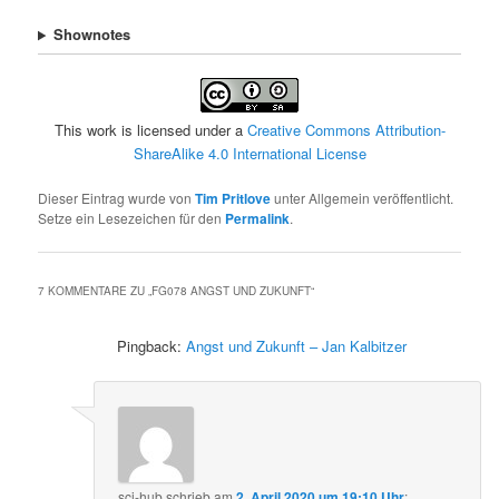
Shownotes
This work is licensed under a
Creative Commons Attribution-
ShareAlike 4.0 International License
Dieser Eintrag wurde von
Tim Pritlove
unter Allgemein veröffentlicht.
Setze ein Lesezeichen für den
Permalink
.
7 KOMMENTARE ZU „
FG078 ANGST UND ZUKUNFT
“
Pingback:
Angst und Zukunft – Jan Kalbitzer
sci-hub
schrieb
am
2. April 2020 um 19:10 Uhr
: