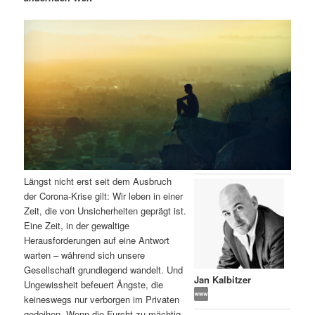
m
u
n
n
g
a
ä
n
e
v
n
i
r
d
g
a
e
ä
t
i
n
r
o
n
I
e
Längst nicht erst seit dem Ausbruch
n
n
der Corona-Krise gilt: Wir leben in einer
Zeit, die von Unsicherheiten geprägt ist.
h
I
Eine Zeit, in der gewaltige
Herausforderungen auf eine Antwort
a
n
warten – während sich unsere
Gesellschaft grundlegend wandelt. Und
l
h
Jan Kalbitzer
Ungewissheit befeuert Ängste, die
keineswegs nur verborgen im Privaten
t
a
gedeihen. Wenn die Furcht zu mächtig