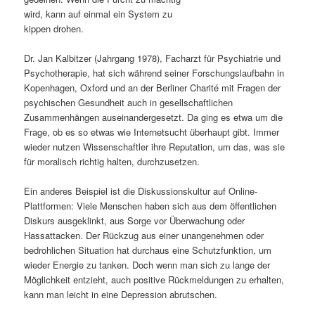
wird, kann auf einmal ein System zu
s
l
kippen drohen.
p
t
Dr. Jan Kalbitzer (Jahrgang 1978), Facharzt für Psychiatrie und
Psychotherapie, hat sich während seiner Forschungslaufbahn in
r
s
Kopenhagen, Oxford und an der Berliner Charité mit Fragen der
psychischen Gesundheit auch in gesellschaftlichen
i
p
Zusammenhängen auseinandergesetzt. Da ging es etwa um die
Frage, ob es so etwas wie Internetsucht überhaupt gibt. Immer
n
r
wieder nutzen Wissenschaftler ihre Reputation, um das, was sie
für moralisch richtig halten, durchzusetzen.
g
i
Ein anderes Beispiel ist die Diskussionskultur auf Online-
e
n
Plattformen: Viele Menschen haben sich aus dem öffentlichen
Diskurs ausgeklinkt, aus Sorge vor Überwachung oder
n
g
Hassattacken. Der Rückzug aus einer unangenehmen oder
bedrohlichen Situation hat durchaus eine Schutzfunktion, um
e
wieder Energie zu tanken. Doch wenn man sich zu lange der
Möglichkeit entzieht, auch positive Rückmeldungen zu erhalten,
n
kann man leicht in eine Depression abrutschen.