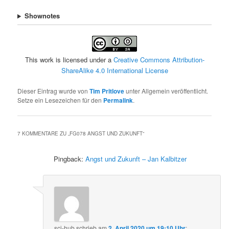
Shownotes
This work is licensed under a
Creative Commons Attribution-
ShareAlike 4.0 International License
Dieser Eintrag wurde von
Tim Pritlove
unter Allgemein veröffentlicht.
Setze ein Lesezeichen für den
Permalink
.
7 KOMMENTARE ZU „
FG078 ANGST UND ZUKUNFT
“
Pingback:
Angst und Zukunft – Jan Kalbitzer
sci-hub
schrieb
am
2. April 2020 um 19:10 Uhr
: