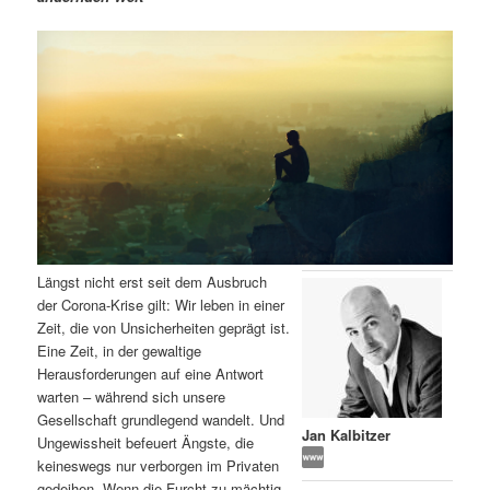
m
u
n
n
g
a
ä
n
e
v
n
i
r
d
g
a
e
ä
t
i
n
r
o
n
I
e
Längst nicht erst seit dem Ausbruch
n
n
der Corona-Krise gilt: Wir leben in einer
Zeit, die von Unsicherheiten geprägt ist.
h
I
Eine Zeit, in der gewaltige
Herausforderungen auf eine Antwort
a
n
warten – während sich unsere
Gesellschaft grundlegend wandelt. Und
l
h
Jan Kalbitzer
Ungewissheit befeuert Ängste, die
keineswegs nur verborgen im Privaten
t
a
gedeihen. Wenn die Furcht zu mächtig