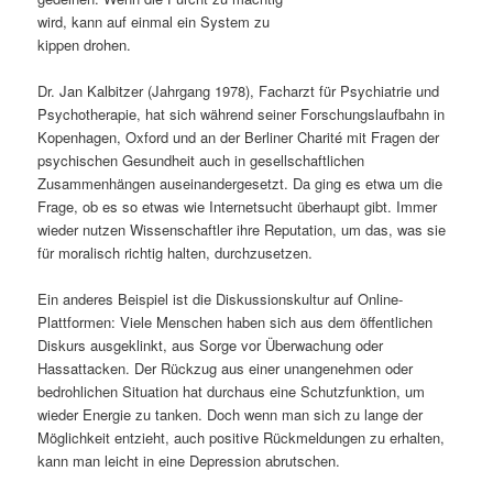
wird, kann auf einmal ein System zu
s
l
kippen drohen.
p
t
Dr. Jan Kalbitzer (Jahrgang 1978), Facharzt für Psychiatrie und
Psychotherapie, hat sich während seiner Forschungslaufbahn in
r
s
Kopenhagen, Oxford und an der Berliner Charité mit Fragen der
psychischen Gesundheit auch in gesellschaftlichen
i
p
Zusammenhängen auseinandergesetzt. Da ging es etwa um die
Frage, ob es so etwas wie Internetsucht überhaupt gibt. Immer
n
r
wieder nutzen Wissenschaftler ihre Reputation, um das, was sie
für moralisch richtig halten, durchzusetzen.
g
i
Ein anderes Beispiel ist die Diskussionskultur auf Online-
e
n
Plattformen: Viele Menschen haben sich aus dem öffentlichen
Diskurs ausgeklinkt, aus Sorge vor Überwachung oder
n
g
Hassattacken. Der Rückzug aus einer unangenehmen oder
bedrohlichen Situation hat durchaus eine Schutzfunktion, um
e
wieder Energie zu tanken. Doch wenn man sich zu lange der
Möglichkeit entzieht, auch positive Rückmeldungen zu erhalten,
n
kann man leicht in eine Depression abrutschen.