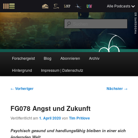
Z
Alle Podcasts
u
Der Interview-Podcast zu Bildung und Forschung
m
S
p
u
r
c
i
Forschergeist
h
m
e
ä
n
r
H
Forschergeist
Blog
Abonnieren
Archiv
Z
Z
e
a
n
u
Hintergrund
Impressum | Datenschutz
u
u
I
p
n
t
m
m
h
m
B
←
Vorheriger
Nächster
→
a
e
e
p
s
l
n
i
FG078 Angst und Zukunft
t
ü
t
r
e
s
r
Veröffentlicht am
1. April 2020
von
Tim Pritlove
p
a
i
k
r
g
Psychisch gesund und handlungsfähig bleiben in einer sich
i
s
ändernden Welt