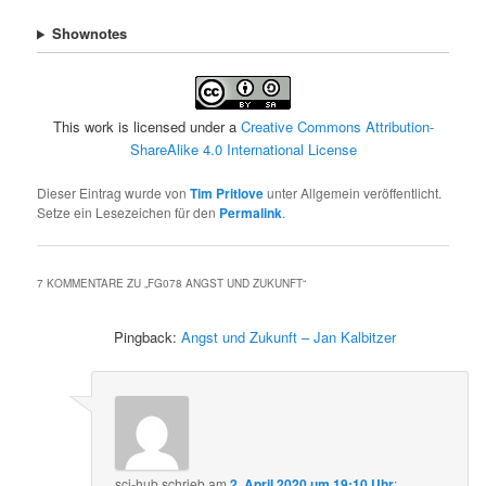
Shownotes
This work is licensed under a
Creative Commons Attribution-
ShareAlike 4.0 International License
Dieser Eintrag wurde von
Tim Pritlove
unter Allgemein veröffentlicht.
Setze ein Lesezeichen für den
Permalink
.
7 KOMMENTARE ZU „
FG078 ANGST UND ZUKUNFT
“
Pingback:
Angst und Zukunft – Jan Kalbitzer
sci-hub
schrieb
am
2. April 2020 um 19:10 Uhr
: