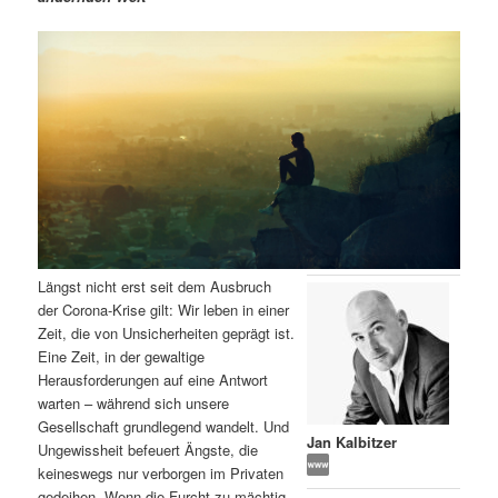
m
u
n
n
g
a
ä
n
e
v
n
i
r
d
g
a
e
ä
t
i
n
r
o
n
I
e
Längst nicht erst seit dem Ausbruch
n
n
der Corona-Krise gilt: Wir leben in einer
Zeit, die von Unsicherheiten geprägt ist.
h
I
Eine Zeit, in der gewaltige
Herausforderungen auf eine Antwort
a
n
warten – während sich unsere
Gesellschaft grundlegend wandelt. Und
l
h
Jan Kalbitzer
Ungewissheit befeuert Ängste, die
keineswegs nur verborgen im Privaten
t
a
gedeihen. Wenn die Furcht zu mächtig