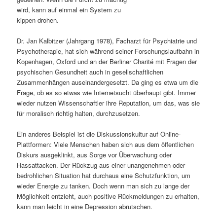
wird, kann auf einmal ein System zu
s
l
kippen drohen.
p
t
Dr. Jan Kalbitzer (Jahrgang 1978), Facharzt für Psychiatrie und
Psychotherapie, hat sich während seiner Forschungslaufbahn in
r
s
Kopenhagen, Oxford und an der Berliner Charité mit Fragen der
psychischen Gesundheit auch in gesellschaftlichen
i
p
Zusammenhängen auseinandergesetzt. Da ging es etwa um die
Frage, ob es so etwas wie Internetsucht überhaupt gibt. Immer
n
r
wieder nutzen Wissenschaftler ihre Reputation, um das, was sie
für moralisch richtig halten, durchzusetzen.
g
i
Ein anderes Beispiel ist die Diskussionskultur auf Online-
e
n
Plattformen: Viele Menschen haben sich aus dem öffentlichen
Diskurs ausgeklinkt, aus Sorge vor Überwachung oder
n
g
Hassattacken. Der Rückzug aus einer unangenehmen oder
bedrohlichen Situation hat durchaus eine Schutzfunktion, um
e
wieder Energie zu tanken. Doch wenn man sich zu lange der
Möglichkeit entzieht, auch positive Rückmeldungen zu erhalten,
n
kann man leicht in eine Depression abrutschen.