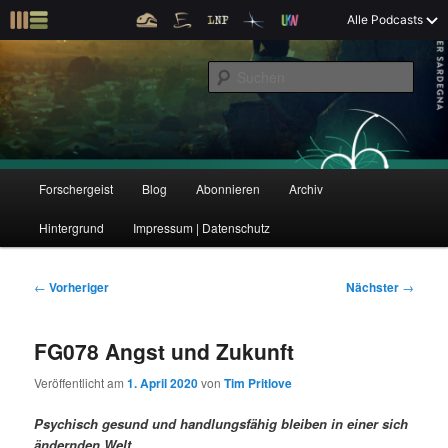
Z
Alle Podcasts
u
Der Interview-Podcast zu Bildung und Forschung
m
S
p
u
r
c
i
Forschergeist
h
m
e
ä
n
r
H
Forschergeist
Blog
Abonnieren
Archiv
Z
Z
e
a
n
u
Hintergrund
Impressum | Datenschutz
u
u
I
p
n
t
m
m
h
m
B
←
Vorheriger
Nächster
→
a
e
e
p
s
l
n
i
FG078 Angst und Zukunft
t
ü
t
r
e
s
r
Veröffentlicht am
1. April 2020
von
Tim Pritlove
p
a
i
k
r
g
Psychisch gesund und handlungsfähig bleiben in einer sich
i
s
ändernden Welt