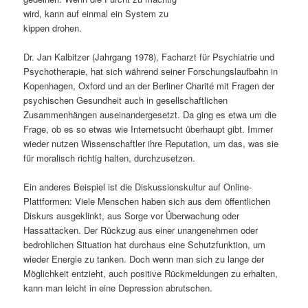
wird, kann auf einmal ein System zu
s
l
kippen drohen.
p
t
Dr. Jan Kalbitzer (Jahrgang 1978), Facharzt für Psychiatrie und
Psychotherapie, hat sich während seiner Forschungslaufbahn in
r
s
Kopenhagen, Oxford und an der Berliner Charité mit Fragen der
psychischen Gesundheit auch in gesellschaftlichen
i
p
Zusammenhängen auseinandergesetzt. Da ging es etwa um die
Frage, ob es so etwas wie Internetsucht überhaupt gibt. Immer
n
r
wieder nutzen Wissenschaftler ihre Reputation, um das, was sie
für moralisch richtig halten, durchzusetzen.
g
i
Ein anderes Beispiel ist die Diskussionskultur auf Online-
e
n
Plattformen: Viele Menschen haben sich aus dem öffentlichen
Diskurs ausgeklinkt, aus Sorge vor Überwachung oder
n
g
Hassattacken. Der Rückzug aus einer unangenehmen oder
bedrohlichen Situation hat durchaus eine Schutzfunktion, um
e
wieder Energie zu tanken. Doch wenn man sich zu lange der
Möglichkeit entzieht, auch positive Rückmeldungen zu erhalten,
n
kann man leicht in eine Depression abrutschen.