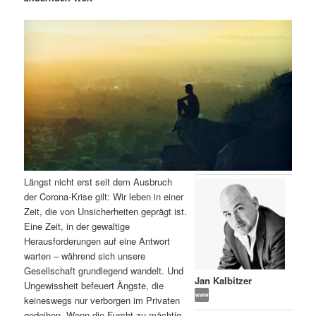
m
u
n
n
g
a
ä
n
e
v
n
i
r
d
g
a
e
ä
t
i
n
r
o
n
I
e
Längst nicht erst seit dem Ausbruch
n
n
der Corona-Krise gilt: Wir leben in einer
Zeit, die von Unsicherheiten geprägt ist.
h
I
Eine Zeit, in der gewaltige
Herausforderungen auf eine Antwort
a
n
warten – während sich unsere
Gesellschaft grundlegend wandelt. Und
l
h
Jan Kalbitzer
Ungewissheit befeuert Ängste, die
keineswegs nur verborgen im Privaten
t
a
gedeihen. Wenn die Furcht zu mächtig