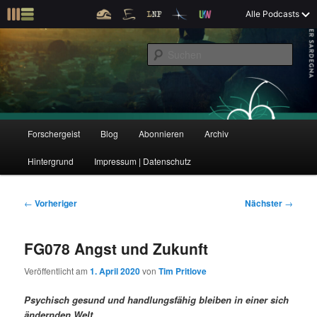
Z
Alle Podcasts
u
Der Interview-Podcast zu Bildung und Forschung
m
S
p
u
r
c
i
Forschergeist
h
m
e
ä
n
r
H
Forschergeist
Blog
Abonnieren
Archiv
Z
Z
e
a
n
u
Hintergrund
Impressum | Datenschutz
u
u
I
p
n
t
m
m
h
m
B
←
Vorheriger
Nächster
→
a
e
e
p
s
l
n
i
FG078 Angst und Zukunft
t
ü
t
r
e
s
r
Veröffentlicht am
1. April 2020
von
Tim Pritlove
p
a
i
k
r
g
Psychisch gesund und handlungsfähig bleiben in einer sich
i
s
ändernden Welt