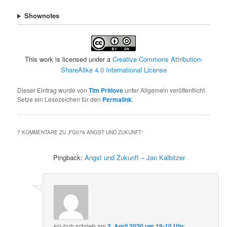
Shownotes
This work is licensed under a
Creative Commons Attribution-
ShareAlike 4.0 International License
Dieser Eintrag wurde von
Tim Pritlove
unter Allgemein veröffentlicht.
Setze ein Lesezeichen für den
Permalink
.
7 KOMMENTARE ZU „
FG078 ANGST UND ZUKUNFT
“
Pingback:
Angst und Zukunft – Jan Kalbitzer
sci-hub
schrieb
am
2. April 2020 um 19:10 Uhr
: