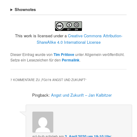
Shownotes
This work is licensed under a
Creative Commons Attribution-
ShareAlike 4.0 International License
Dieser Eintrag wurde von
Tim Pritlove
unter Allgemein veröffentlicht.
Setze ein Lesezeichen für den
Permalink
.
7 KOMMENTARE ZU „
FG078 ANGST UND ZUKUNFT
“
Pingback:
Angst und Zukunft – Jan Kalbitzer
sci-hub
schrieb
am
2. April 2020 um 19:10 Uhr
: