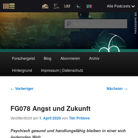
Z
Alle Podcasts
u
Der Interview-Podcast zu Bildung und Forschung
m
S
p
u
r
c
i
Forschergeist
h
m
e
ä
n
r
H
Forschergeist
Blog
Abonnieren
Archiv
Z
Z
e
a
n
u
Hintergrund
Impressum | Datenschutz
u
u
I
p
n
t
m
m
h
m
B
←
Vorheriger
Nächster
→
a
e
e
p
s
l
n
i
FG078 Angst und Zukunft
t
ü
t
r
e
s
r
Veröffentlicht am
1. April 2020
von
Tim Pritlove
p
a
i
k
r
g
Psychisch gesund und handlungsfähig bleiben in einer sich
i
s
ändernden Welt