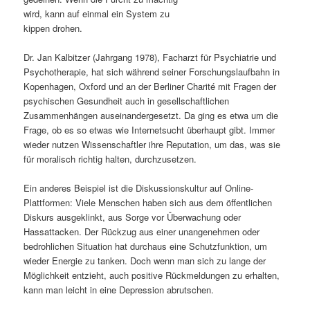
wird, kann auf einmal ein System zu
s
l
kippen drohen.
p
t
Dr. Jan Kalbitzer (Jahrgang 1978), Facharzt für Psychiatrie und
Psychotherapie, hat sich während seiner Forschungslaufbahn in
r
s
Kopenhagen, Oxford und an der Berliner Charité mit Fragen der
psychischen Gesundheit auch in gesellschaftlichen
i
p
Zusammenhängen auseinandergesetzt. Da ging es etwa um die
Frage, ob es so etwas wie Internetsucht überhaupt gibt. Immer
n
r
wieder nutzen Wissenschaftler ihre Reputation, um das, was sie
für moralisch richtig halten, durchzusetzen.
g
i
Ein anderes Beispiel ist die Diskussionskultur auf Online-
e
n
Plattformen: Viele Menschen haben sich aus dem öffentlichen
Diskurs ausgeklinkt, aus Sorge vor Überwachung oder
n
g
Hassattacken. Der Rückzug aus einer unangenehmen oder
bedrohlichen Situation hat durchaus eine Schutzfunktion, um
e
wieder Energie zu tanken. Doch wenn man sich zu lange der
Möglichkeit entzieht, auch positive Rückmeldungen zu erhalten,
n
kann man leicht in eine Depression abrutschen.