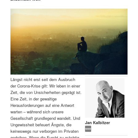
m
u
n
n
g
a
ä
n
e
v
n
i
r
d
g
a
e
ä
t
i
n
r
o
n
I
e
Längst nicht erst seit dem Ausbruch
n
n
der Corona-Krise gilt: Wir leben in einer
Zeit, die von Unsicherheiten geprägt ist.
h
I
Eine Zeit, in der gewaltige
Herausforderungen auf eine Antwort
a
n
warten – während sich unsere
Gesellschaft grundlegend wandelt. Und
l
h
Jan Kalbitzer
Ungewissheit befeuert Ängste, die
keineswegs nur verborgen im Privaten
t
a
gedeihen. Wenn die Furcht zu mächtig