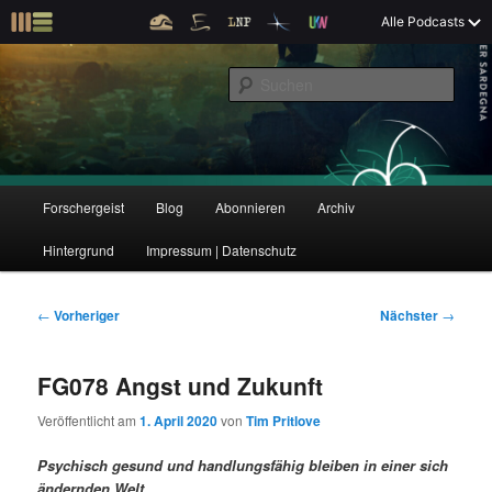
Z
Alle Podcasts
u
Der Interview-Podcast zu Bildung und Forschung
m
S
p
u
r
c
i
Forschergeist
h
m
e
ä
n
r
H
Forschergeist
Blog
Abonnieren
Archiv
Z
Z
e
a
n
u
Hintergrund
Impressum | Datenschutz
u
u
I
p
n
t
m
m
h
m
B
←
Vorheriger
Nächster
→
a
e
e
p
s
l
n
i
FG078 Angst und Zukunft
t
ü
t
r
e
s
r
Veröffentlicht am
1. April 2020
von
Tim Pritlove
p
a
i
k
r
g
Psychisch gesund und handlungsfähig bleiben in einer sich
i
s
ändernden Welt