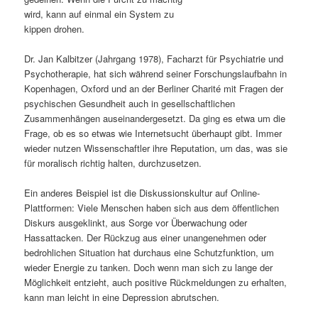
wird, kann auf einmal ein System zu
s
l
kippen drohen.
p
t
Dr. Jan Kalbitzer (Jahrgang 1978), Facharzt für Psychiatrie und
Psychotherapie, hat sich während seiner Forschungslaufbahn in
r
s
Kopenhagen, Oxford und an der Berliner Charité mit Fragen der
psychischen Gesundheit auch in gesellschaftlichen
i
p
Zusammenhängen auseinandergesetzt. Da ging es etwa um die
Frage, ob es so etwas wie Internetsucht überhaupt gibt. Immer
n
r
wieder nutzen Wissenschaftler ihre Reputation, um das, was sie
für moralisch richtig halten, durchzusetzen.
g
i
Ein anderes Beispiel ist die Diskussionskultur auf Online-
e
n
Plattformen: Viele Menschen haben sich aus dem öffentlichen
Diskurs ausgeklinkt, aus Sorge vor Überwachung oder
n
g
Hassattacken. Der Rückzug aus einer unangenehmen oder
bedrohlichen Situation hat durchaus eine Schutzfunktion, um
e
wieder Energie zu tanken. Doch wenn man sich zu lange der
Möglichkeit entzieht, auch positive Rückmeldungen zu erhalten,
n
kann man leicht in eine Depression abrutschen.