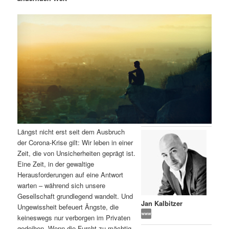
m
u
n
n
g
a
ä
n
e
v
n
i
r
d
g
a
e
ä
t
i
n
r
o
n
I
e
Längst nicht erst seit dem Ausbruch
n
n
der Corona-Krise gilt: Wir leben in einer
Zeit, die von Unsicherheiten geprägt ist.
h
I
Eine Zeit, in der gewaltige
Herausforderungen auf eine Antwort
a
n
warten – während sich unsere
Gesellschaft grundlegend wandelt. Und
l
h
Jan Kalbitzer
Ungewissheit befeuert Ängste, die
keineswegs nur verborgen im Privaten
t
a
gedeihen. Wenn die Furcht zu mächtig