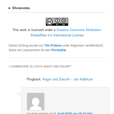
Shownotes
This work is licensed under a
Creative Commons Attribution-
ShareAlike 4.0 International License
Dieser Eintrag wurde von
Tim Pritlove
unter Allgemein veröffentlicht.
Setze ein Lesezeichen für den
Permalink
.
7 KOMMENTARE ZU „
FG078 ANGST UND ZUKUNFT
“
Pingback:
Angst und Zukunft – Jan Kalbitzer
sci-hub
schrieb
am
2. April 2020 um 19:10 Uhr
: