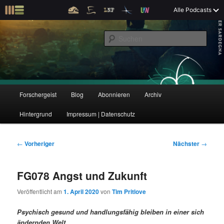
Z
Alle Podcasts
u
Der Interview-Podcast zu Bildung und Forschung
m
S
p
u
r
c
i
Forschergeist
h
m
e
ä
n
r
H
Forschergeist
Blog
Abonnieren
Archiv
Z
Z
e
a
n
u
Hintergrund
Impressum | Datenschutz
u
u
I
p
n
t
m
m
h
m
B
←
Vorheriger
Nächster
→
a
e
e
p
s
l
n
i
FG078 Angst und Zukunft
t
ü
t
r
e
s
r
Veröffentlicht am
1. April 2020
von
Tim Pritlove
p
a
i
k
r
g
Psychisch gesund und handlungsfähig bleiben in einer sich
i
s
ändernden Welt