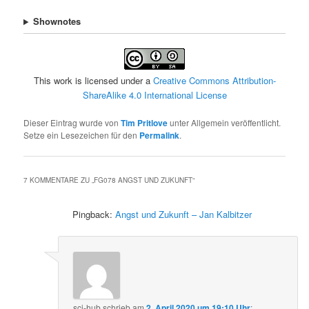
Shownotes
This work is licensed under a
Creative Commons Attribution-
ShareAlike 4.0 International License
Dieser Eintrag wurde von
Tim Pritlove
unter Allgemein veröffentlicht.
Setze ein Lesezeichen für den
Permalink
.
7 KOMMENTARE ZU „
FG078 ANGST UND ZUKUNFT
“
Pingback:
Angst und Zukunft – Jan Kalbitzer
sci-hub
schrieb
am
2. April 2020 um 19:10 Uhr
: