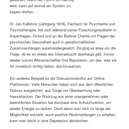
wird, kann auf einmal ein System zu
s
l
kippen drohen.
p
t
Dr. Jan Kalbitzer (Jahrgang 1978), Facharzt für Psychiatrie und
Psychotherapie, hat sich während seiner Forschungslaufbahn in
r
s
Kopenhagen, Oxford und an der Berliner Charité mit Fragen der
psychischen Gesundheit auch in gesellschaftlichen
i
p
Zusammenhängen auseinandergesetzt. Da ging es etwa um die
Frage, ob es so etwas wie Internetsucht überhaupt gibt. Immer
n
r
wieder nutzen Wissenschaftler ihre Reputation, um das, was sie
für moralisch richtig halten, durchzusetzen.
g
i
Ein anderes Beispiel ist die Diskussionskultur auf Online-
e
n
Plattformen: Viele Menschen haben sich aus dem öffentlichen
Diskurs ausgeklinkt, aus Sorge vor Überwachung oder
n
g
Hassattacken. Der Rückzug aus einer unangenehmen oder
bedrohlichen Situation hat durchaus eine Schutzfunktion, um
e
wieder Energie zu tanken. Doch wenn man sich zu lange der
Möglichkeit entzieht, auch positive Rückmeldungen zu erhalten,
n
kann man leicht in eine Depression abrutschen.