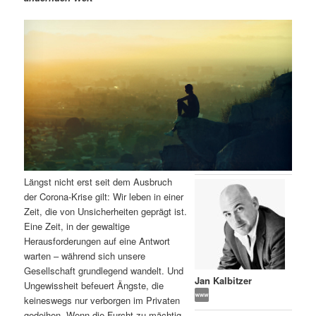
m
u
n
n
g
a
ä
n
e
v
n
i
r
d
g
a
e
ä
t
i
n
r
o
n
I
e
Längst nicht erst seit dem Ausbruch
n
n
der Corona-Krise gilt: Wir leben in einer
Zeit, die von Unsicherheiten geprägt ist.
h
I
Eine Zeit, in der gewaltige
Herausforderungen auf eine Antwort
a
n
warten – während sich unsere
Gesellschaft grundlegend wandelt. Und
l
h
Jan Kalbitzer
Ungewissheit befeuert Ängste, die
keineswegs nur verborgen im Privaten
t
a
gedeihen. Wenn die Furcht zu mächtig