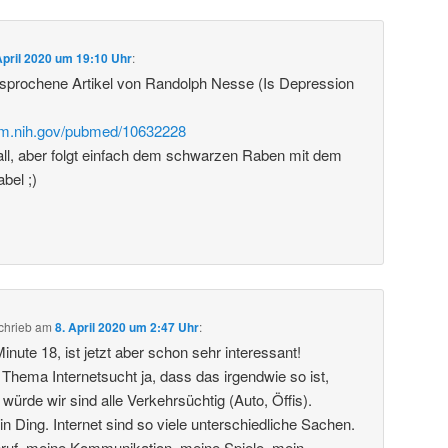
April 2020 um 19:10 Uhr
:
esprochene Artikel von Randolph Nesse (Is Depression
nlm.nih.gov/pubmed/10632228
all, aber folgt einfach dem schwarzen Raben mit dem
bel ;)
chrieb
am
8. April 2020 um 2:47 Uhr
:
Minute 18, ist jetzt aber schon sehr interessant!
 Thema Internetsucht ja, dass das irgendwie so ist,
ürde wir sind alle Verkehrsüchtig (Auto, Öffis).
 ein Ding. Internet sind so viele unterschiedliche Sachen.
Beruf, meine Kommunikation, meine Spiele, mein