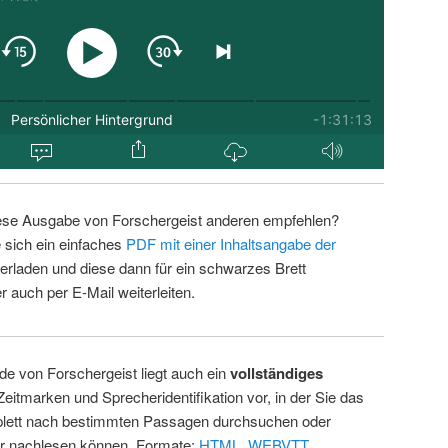
ese Ausgabe von Forschergeist anderen empfehlen?
 sich ein einfaches
PDF mit einer Inhaltsangabe der
erladen und diese dann für ein schwarzes Brett
 auch per E-Mail weiterleiten.
de von Forschergeist liegt auch ein
vollständiges
Zeitmarken und Sprecheridentifikation vor, in der Sie das
ett nach bestimmten Passagen durchsuchen oder
ur nachlesen können. Formate:
HTML
,
WEBVTT
.