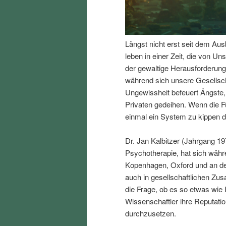
I
e
n
n
Längst nicht erst seit dem Aus
leben in einer Zeit, die von Uns
h
I
der gewaltige Herausforderung
während sich unsere Gesellsc
a
n
Ungewissheit befeuert Ängste,
Privaten gedeihen. Wenn die F
l
h
einmal ein System zu kippen d
t
a
Dr. Jan Kalbitzer (Jahrgang 19
Psychotherapie, hat sich währ
s
l
Kopenhagen, Oxford und an der
auch in gesellschaftlichen Z
p
t
die Frage, ob es so etwas wie 
Wissenschaftler ihre Reputation
r
s
durchzusetzen.