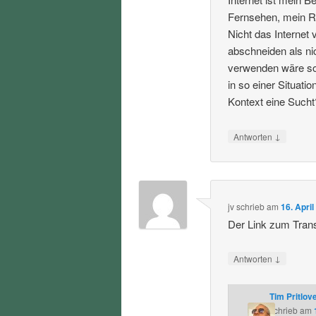
Fernsehen, mein Ra
Nicht das Internet
abschneiden als ni
verwenden wäre soz
in so einer Situat
Kontext eine Sucht
↓
Antworten
jv
schrieb
am
16. Apri
Der Link zum Transk
↓
Antworten
Tim Pritlov
schrieb
am