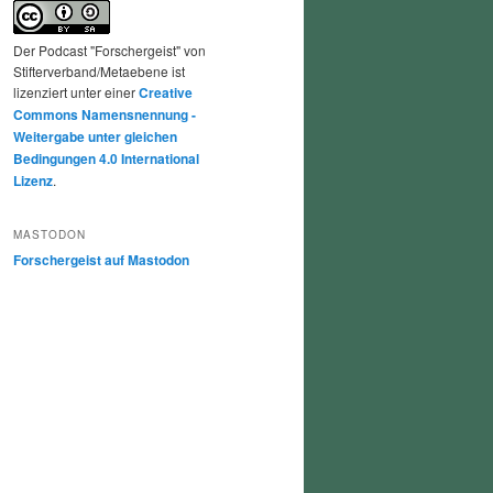
Der Podcast "Forschergeist" von
Stifterverband/Metaebene ist
lizenziert unter einer
Creative
Commons Namensnennung -
Weitergabe unter gleichen
Bedingungen 4.0 International
Lizenz
.
MASTODON
Forschergeist auf Mastodon