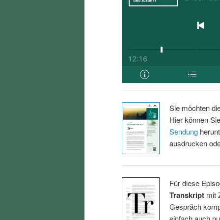
Sie möchten di
Hier können Sie
Sendung
herunt
ausdrucken oder
Für diese Episo
Transkript
mit 
Gespräch kompl
einfach auch n