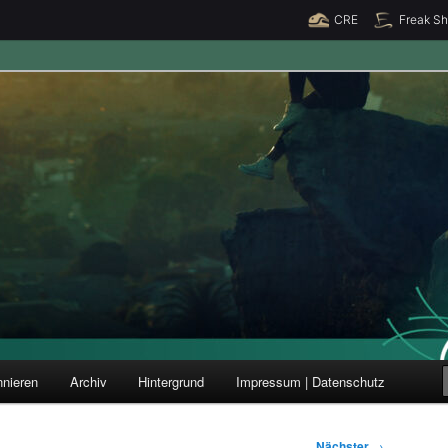
CRE
Freak S
ung und Forschung
nieren
Archiv
Hintergrund
Impressum | Datenschutz
Nächster
→