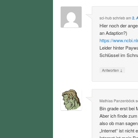
sci-hub
schrieb
am
2. 
Hier noch der ang
an Adaption?)
https://www.ncbi.
Leider hinter Payw
Schlüssel im Schna
↓
Antworten
Mathias Panzenböck
s
Bin grade erst bei 
Aber ich finde zum
also ob man sagen w
„Internet“ ist nicht
Internet ist mein 