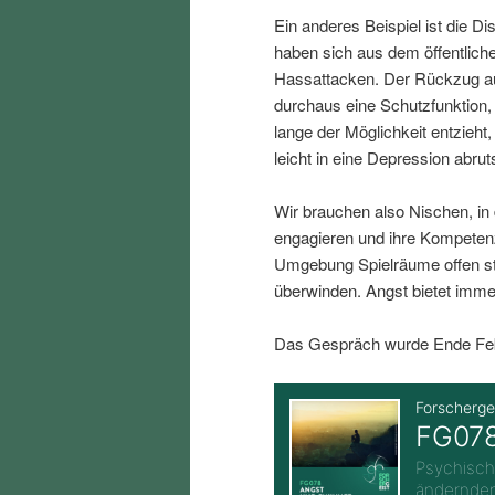
i
p
Ein anderes Beispiel ist die D
haben sich aus dem öffentlich
n
r
Hassattacken. Der Rückzug au
durchaus eine Schutzfunktion
lange der Möglichkeit entzieh
g
i
leicht in eine Depression abru
e
n
Wir brauchen also Nischen, in
engagieren und ihre Kompeten
n
g
Umgebung Spielräume offen st
überwinden. Angst bietet imme
e
Das Gespräch wurde Ende Febr
n