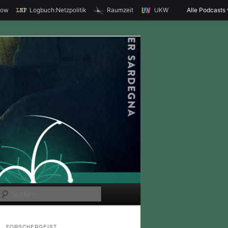
how
Logbuch:Netzpolitik
Raumzeit
UKW
Alle Podcasts
S
u
c
FORSCHERGEIST