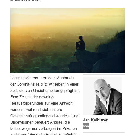
m
u
n
n
g
a
ä
n
e
v
n
i
r
d
g
a
e
ä
t
i
n
r
o
n
I
e
Längst nicht erst seit dem Ausbruch
n
n
der Corona-Krise gilt: Wir leben in einer
Zeit, die von Unsicherheiten geprägt ist.
h
I
Eine Zeit, in der gewaltige
Herausforderungen auf eine Antwort
a
n
warten – während sich unsere
Gesellschaft grundlegend wandelt. Und
l
h
Jan Kalbitzer
Ungewissheit befeuert Ängste, die
keineswegs nur verborgen im Privaten
t
a
gedeihen. Wenn die Furcht zu mächtig