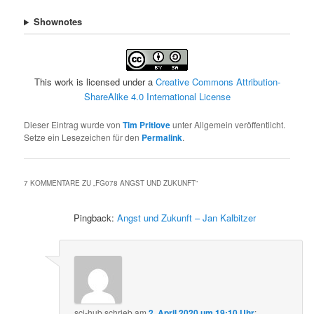
Shownotes
This work is licensed under a
Creative Commons Attribution-
ShareAlike 4.0 International License
Dieser Eintrag wurde von
Tim Pritlove
unter Allgemein veröffentlicht.
Setze ein Lesezeichen für den
Permalink
.
7 KOMMENTARE ZU „
FG078 ANGST UND ZUKUNFT
“
Pingback:
Angst und Zukunft – Jan Kalbitzer
sci-hub
schrieb
am
2. April 2020 um 19:10 Uhr
: