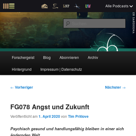
Z
Alle Podcasts
u
Der Interview-Podcast zu Bildung und Forschung
m
S
p
u
r
c
i
Forschergeist
h
m
e
ä
n
r
H
Forschergeist
Blog
Abonnieren
Archiv
Z
Z
e
a
n
u
Hintergrund
Impressum | Datenschutz
u
u
I
p
n
t
m
m
h
m
B
←
Vorheriger
Nächster
→
a
e
e
p
s
l
n
i
FG078 Angst und Zukunft
t
ü
t
r
e
s
r
Veröffentlicht am
1. April 2020
von
Tim Pritlove
p
a
i
k
r
g
Psychisch gesund und handlungsfähig bleiben in einer sich
i
s
ändernden Welt