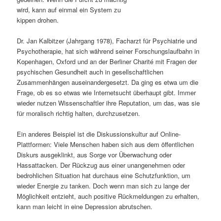
wird, kann auf einmal ein System zu
s
l
kippen drohen.
p
t
Dr. Jan Kalbitzer (Jahrgang 1978), Facharzt für Psychiatrie und
Psychotherapie, hat sich während seiner Forschungslaufbahn in
r
s
Kopenhagen, Oxford und an der Berliner Charité mit Fragen der
psychischen Gesundheit auch in gesellschaftlichen
i
p
Zusammenhängen auseinandergesetzt. Da ging es etwa um die
Frage, ob es so etwas wie Internetsucht überhaupt gibt. Immer
n
r
wieder nutzen Wissenschaftler ihre Reputation, um das, was sie
für moralisch richtig halten, durchzusetzen.
g
i
Ein anderes Beispiel ist die Diskussionskultur auf Online-
e
n
Plattformen: Viele Menschen haben sich aus dem öffentlichen
Diskurs ausgeklinkt, aus Sorge vor Überwachung oder
n
g
Hassattacken. Der Rückzug aus einer unangenehmen oder
bedrohlichen Situation hat durchaus eine Schutzfunktion, um
e
wieder Energie zu tanken. Doch wenn man sich zu lange der
Möglichkeit entzieht, auch positive Rückmeldungen zu erhalten,
n
kann man leicht in eine Depression abrutschen.