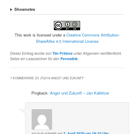
Shownotes
This work is licensed under a
Creative Commons Attribution-
ShareAlike 4.0 International License
Dieser Eintrag wurde von
Tim Pritlove
unter Allgemein veröffentlicht.
Setze ein Lesezeichen für den
Permalink
.
7 KOMMENTARE ZU „
FG078 ANGST UND ZUKUNFT
“
Pingback:
Angst und Zukunft – Jan Kalbitzer
sci-hub
schrieb
am
2. April 2020 um 19:10 Uhr
: