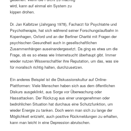
wird, kann auf einmal ein System zu
s
l
kippen drohen.
p
t
Dr. Jan Kalbitzer (Jahrgang 1978), Facharzt für Psychiatrie und
Psychotherapie, hat sich während seiner Forschungslaufbahn in
r
s
Kopenhagen, Oxford und an der Berliner Charité mit Fragen der
psychischen Gesundheit auch in gesellschaftlichen
i
p
Zusammenhängen auseinandergesetzt. Da ging es etwa um die
Frage, ob es so etwas wie Internetsucht überhaupt gibt. Immer
n
r
wieder nutzen Wissenschaftler ihre Reputation, um das, was sie
für moralisch richtig halten, durchzusetzen.
g
i
Ein anderes Beispiel ist die Diskussionskultur auf Online-
e
n
Plattformen: Viele Menschen haben sich aus dem öffentlichen
Diskurs ausgeklinkt, aus Sorge vor Überwachung oder
n
g
Hassattacken. Der Rückzug aus einer unangenehmen oder
bedrohlichen Situation hat durchaus eine Schutzfunktion, um
e
wieder Energie zu tanken. Doch wenn man sich zu lange der
Möglichkeit entzieht, auch positive Rückmeldungen zu erhalten,
n
kann man leicht in eine Depression abrutschen.