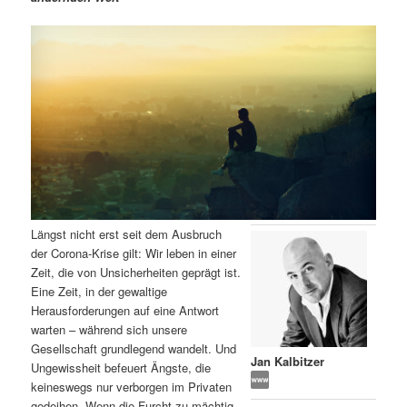
m
u
n
n
g
a
ä
n
e
v
n
i
r
d
g
a
e
ä
t
i
n
r
o
n
I
e
Längst nicht erst seit dem Ausbruch
n
n
der Corona-Krise gilt: Wir leben in einer
Zeit, die von Unsicherheiten geprägt ist.
h
I
Eine Zeit, in der gewaltige
Herausforderungen auf eine Antwort
a
n
warten – während sich unsere
Gesellschaft grundlegend wandelt. Und
l
h
Jan Kalbitzer
Ungewissheit befeuert Ängste, die
keineswegs nur verborgen im Privaten
t
a
gedeihen. Wenn die Furcht zu mächtig