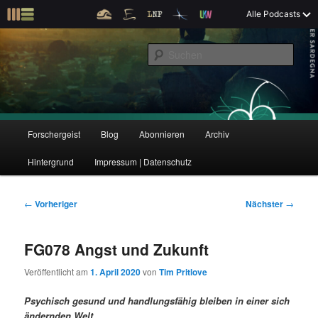
Z
Alle Podcasts
u
Der Interview-Podcast zu Bildung und Forschung
m
S
p
u
r
c
i
Forschergeist
h
m
e
ä
n
r
H
Forschergeist
Blog
Abonnieren
Archiv
Z
Z
e
a
n
u
Hintergrund
Impressum | Datenschutz
u
u
I
p
n
t
m
m
h
m
B
←
Vorheriger
Nächster
→
a
e
e
p
s
l
n
i
FG078 Angst und Zukunft
t
ü
t
r
e
s
r
Veröffentlicht am
1. April 2020
von
Tim Pritlove
p
a
i
k
r
g
Psychisch gesund und handlungsfähig bleiben in einer sich
i
s
ändernden Welt