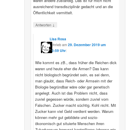
wären andere zuständig. Das ist für mich nicht
ausreichend transdisziplinär gedacht und an die
Öffentlichkeit vermittelt.
↓
Antworten
Lisa Rosa
schrieb
am
29. Dezember 2019 um
13:59 Uhr
:
Wie kommt es zB., dass früher die Reichen dick
waren und heute eher die Armen? Das kann
nicht biologisch begründet sein, es sei denn,
man glaubt, dass Reich- oder Armsein mit der
Biologie begründbar wäre oder gar genetisch
angelegt. Auch ist das Problem nicht, dass
zuviel gegessen würde, sondern zuviel vom
Falschen. Zucker macht süchtig. Kohl nicht. Mit
Zucker kann viel Geld verdient werden. Warum
können mehr gut gebildete und sozio-
ökonomisch gut situierte Menschen ihren
Zukerkonsum bewusst kontrollieren (ebenso wie