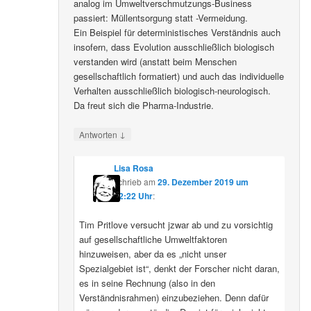
analog im Umweltverschmutzungs-Business
passiert: Müllentsorgung statt -Vermeidung.
Ein Beispiel für deterministisches Verständnis auch
insofern, dass Evolution ausschließlich biologisch
verstanden wird (anstatt beim Menschen
gesellschaftlich formatiert) und auch das individuelle
Verhalten ausschließlich biologisch-neurologisch.
Da freut sich die Pharma-Industrie.
↓
Antworten
Lisa Rosa
schrieb
am
29. Dezember 2019 um
12:22 Uhr
:
Tim Pritlove versucht jzwar ab und zu vorsichtig
auf gesellschaftliche Umweltfaktoren
hinzuweisen, aber da es „nicht unser
Spezialgebiet ist“, denkt der Forscher nicht daran,
es in seine Rechnung (also in den
Verständnisrahmen) einzubeziehen. Denn dafür