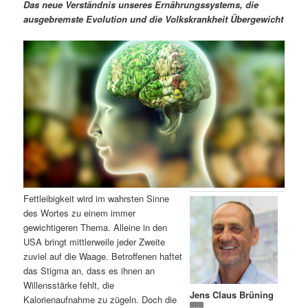
m
u
n
n
Das neue Verständnis unseres Ernährungssystems, die
g
a
ausgebremste Evolution und die Volkskrankheit Übergewicht
ä
n
e
v
n
i
r
d
g
a
e
ä
t
i
n
r
o
n
I
e
n
n
Fettleibigkeit wird im wahrsten Sinne
h
I
des Wortes zu einem immer
gewichtigeren Thema. Alleine in den
a
n
USA bringt mittlerweile jeder Zweite
zuviel auf die Waage. Betroffenen haftet
l
h
das Stigma an, dass es ihnen an
Willensstärke fehlt, die
Jens Claus Brüning
t
a
Kalorienaufnahme zu zügeln. Doch die