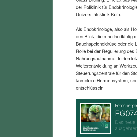
i
p
der Poliklinik für Endokrinolo
Universitätsklinik Köln.
n
r
Als Endokrinologe, also als H
den Blick, die man landläufig 
g
i
Bauchspeicheldrüse oder die L
Rolle bei der Regulierung des 
e
n
Nahrungsaufnahme. In den letz
Weiterentwicklung an Werkzeu
n
g
Steuerungszentrale für den Sto
komplexe Hormonsystem, sond
e
entschlüsseln.
n