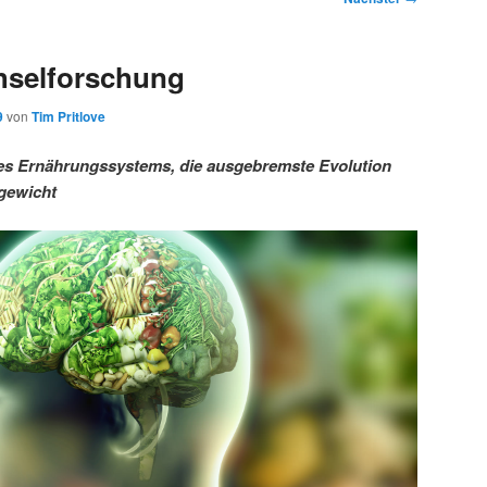
hselforschung
9
von
Tim Pritlove
es Ernährungssystems, die ausgebremste Evolution
rgewicht