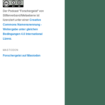
Der Podcast "Forschergeist" von
Stifterverband/Metaebene ist
lizenziert unter einer
Creative
Commons Namensnennung -
Weitergabe unter gleichen
Bedingungen 4.0 International
Lizenz
.
MASTODON
Forschergeist auf Mastodon