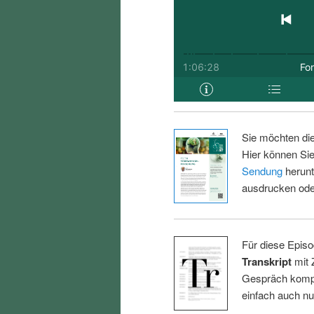
Sie möchten di
Hier können Sie
Sendung
herunt
ausdrucken oder
Für diese Episo
Transkript
mit 
Gespräch kompl
einfach auch n