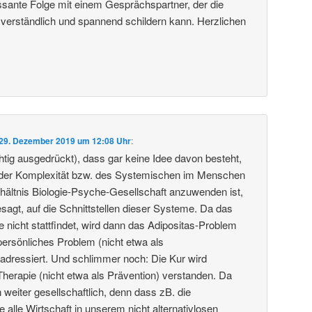
essante Folge mit einem Gesprächspartner, der die
 verständlich und spannend schildern kann. Herzlichen
29. Dezember 2019 um 12:08 Uhr
:
htig ausgedrückt), dass gar keine Idee davon besteht,
der Komplexität bzw. des Systemischen im Menschen
rhältnis Biologie-Psyche-Gesellschaft anzuwenden ist,
sagt, auf die Schnittstellen dieser Systeme. Da das
e nicht stattfindet, wird dann das Adipositas-Problem
persönliches Problem (nicht etwa als
) adressiert. Und schlimmer noch: Die Kur wird
Therapie (nicht etwa als Prävention) verstanden. Da
 weiter gesellschaftlich, denn dass zB. die
e alle Wirtschaft in unserem nicht alternativlosen