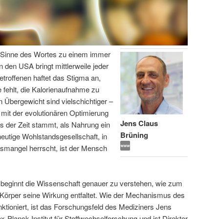
en Sinne des Wortes zu einem immer
n den USA bringt mittlerweile jeder
etroffenen haftet das Stigma an,
 fehlt, die Kalorienaufnahme zu
 Übergewicht sind vielschichtiger –
 mit der evolutionären Optimierung
Jens Claus
s der Zeit stammt, als Nahrung ein
Brüning
eutige Wohlstandsgesellschaft, in
gsmangel herrscht, ist der Mensch
 beginnt die Wissenschaft genauer zu verstehen, wie zum
 Körper seine Wirkung entfaltet. Wie der Mechanismus des
ktioniert, ist das Forschungsfeld des Mediziners Jens
x-Planck-Institut für Stoffwechselforschung und ist Direktor