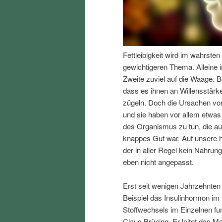
I
e
n
n
Fettleibigkeit wird im wahrst
h
I
gewichtigeren Thema. Alleine i
Zweite zuviel auf die Waage. B
a
n
dass es ihnen an Willensstärke
zügeln. Doch die Ursachen von
l
h
und sie haben vor allem etwas
des Organismus zu tun, die au
t
a
knappes Gut war. Auf unsere h
der in aller Regel kein Nahrun
s
l
eben nicht angepasst.
p
t
Erst seit wenigen Jahrzehnten
Beispiel das Insulinhormon im
r
s
Stoffwechsels im Einzelnen fun
Claus Brüning. Er leitet das Ma