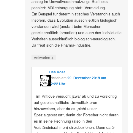
analog im Umweltverschmutzungs-Business
passiert: Müllentsorgung statt -Vermeidung.
Ein Beispiel für deterministisches Verständnis auch
insofern, dass Evolution ausschließlich biologisch
verstanden wird (anstatt beim Menschen
gesellschaftlich formatiert) und auch das individuelle
Verhalten ausschließlich biologisch-neurologisch.
Da freut sich die Pharma-Industrie.
↓
Antworten
Lisa Rosa
schrieb
am
29. Dezember 2019 um
12:22 Uhr
:
Tim Pritlove versucht jzwar ab und zu vorsichtig
auf gesellschaftliche Umweltfaktoren
hinzuweisen, aber da es „nicht unser
Spezialgebiet ist“, denkt der Forscher nicht daran,
es in seine Rechnung (also in den
Verständnisrahmen) einzubeziehen. Denn dafür