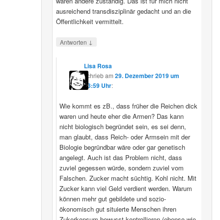
wären andere zuständig. Das ist für mich nicht
ausreichend transdisziplinär gedacht und an die
Öffentlichkeit vermittelt.
↓
Antworten
Lisa Rosa
schrieb
am
29. Dezember 2019 um
13:59 Uhr
:
Wie kommt es zB., dass früher die Reichen dick
waren und heute eher die Armen? Das kann
nicht biologisch begründet sein, es sei denn,
man glaubt, dass Reich- oder Armsein mit der
Biologie begründbar wäre oder gar genetisch
angelegt. Auch ist das Problem nicht, dass
zuviel gegessen würde, sondern zuviel vom
Falschen. Zucker macht süchtig. Kohl nicht. Mit
Zucker kann viel Geld verdient werden. Warum
können mehr gut gebildete und sozio-
ökonomisch gut situierte Menschen ihren
Zukerkonsum bewusst kontrollieren (ebenso wie