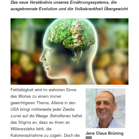
m
u
n
n
Das neue Verständnis unseres Ernährungssystems, die
g
a
ausgebremste Evolution und die Volkskrankheit Übergewicht
ä
n
e
v
n
i
r
d
g
a
e
ä
t
i
n
r
o
n
I
e
n
n
Fettleibigkeit wird im wahrsten Sinne
h
I
des Wortes zu einem immer
gewichtigeren Thema. Alleine in den
a
n
USA bringt mittlerweile jeder Zweite
zuviel auf die Waage. Betroffenen haftet
l
h
das Stigma an, dass es ihnen an
Willensstärke fehlt, die
Jens Claus Brüning
t
a
Kalorienaufnahme zu zügeln. Doch die