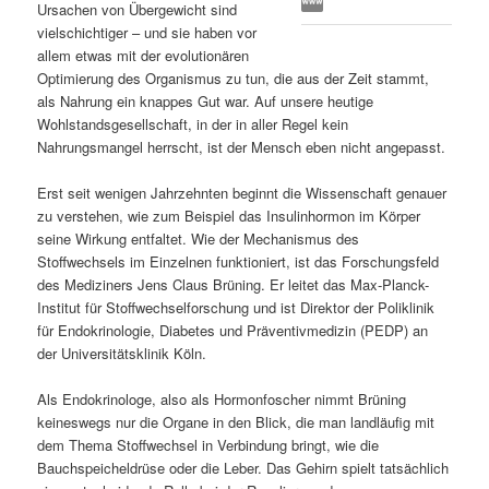
Ursachen von Übergewicht sind
s
l
vielschichtiger – und sie haben vor
allem etwas mit der evolutionären
p
t
Optimierung des Organismus zu tun, die aus der Zeit stammt,
als Nahrung ein knappes Gut war. Auf unsere heutige
r
s
Wohlstandsgesellschaft, in der in aller Regel kein
Nahrungsmangel herrscht, ist der Mensch eben nicht angepasst.
i
p
Erst seit wenigen Jahrzehnten beginnt die Wissenschaft genauer
zu verstehen, wie zum Beispiel das Insulinhormon im Körper
n
r
seine Wirkung entfaltet. Wie der Mechanismus des
Stoffwechsels im Einzelnen funktioniert, ist das Forschungsfeld
g
i
des Mediziners Jens Claus Brüning. Er leitet das Max-Planck-
Institut für Stoffwechselforschung und ist Direktor der Poliklinik
e
n
für Endokrinologie, Diabetes und Präventivmedizin (PEDP) an
der Universitätsklinik Köln.
n
g
Als Endokrinologe, also als Hormonfoscher nimmt Brüning
e
keineswegs nur die Organe in den Blick, die man landläufig mit
dem Thema Stoffwechsel in Verbindung bringt, wie die
n
Bauchspeicheldrüse oder die Leber. Das Gehirn spielt tatsächlich