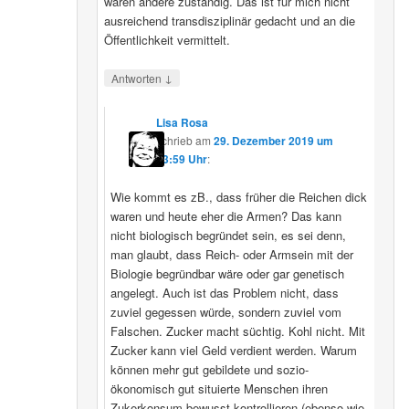
wären andere zuständig. Das ist für mich nicht
ausreichend transdisziplinär gedacht und an die
Öffentlichkeit vermittelt.
↓
Antworten
Lisa Rosa
schrieb
am
29. Dezember 2019 um
13:59 Uhr
:
Wie kommt es zB., dass früher die Reichen dick
waren und heute eher die Armen? Das kann
nicht biologisch begründet sein, es sei denn,
man glaubt, dass Reich- oder Armsein mit der
Biologie begründbar wäre oder gar genetisch
angelegt. Auch ist das Problem nicht, dass
zuviel gegessen würde, sondern zuviel vom
Falschen. Zucker macht süchtig. Kohl nicht. Mit
Zucker kann viel Geld verdient werden. Warum
können mehr gut gebildete und sozio-
ökonomisch gut situierte Menschen ihren
Zukerkonsum bewusst kontrollieren (ebenso wie