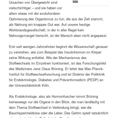
Ursachen von Übergewicht sind
s
l
vielschichtiger – und sie haben vor
allem etwas mit der evolutionären
p
t
Optimierung des Organismus zu tun, die aus der Zeit stammt,
als Nahrung ein knappes Gut war. Auf unsere heutige
r
s
Wohlstandsgesellschaft, in der in aller Regel kein
Nahrungsmangel herrscht, ist der Mensch eben nicht angepasst.
i
p
Erst seit wenigen Jahrzehnten beginnt die Wissenschaft genauer
zu verstehen, wie zum Beispiel das Insulinhormon im Körper
n
r
seine Wirkung entfaltet. Wie der Mechanismus des
Stoffwechsels im Einzelnen funktioniert, ist das Forschungsfeld
g
i
des Mediziners Jens Claus Brüning. Er leitet das Max-Planck-
Institut für Stoffwechselforschung und ist Direktor der Poliklinik
e
n
für Endokrinologie, Diabetes und Präventivmedizin (PEDP) an
der Universitätsklinik Köln.
n
g
Als Endokrinologe, also als Hormonfoscher nimmt Brüning
e
keineswegs nur die Organe in den Blick, die man landläufig mit
dem Thema Stoffwechsel in Verbindung bringt, wie die
n
Bauchspeicheldrüse oder die Leber. Das Gehirn spielt tatsächlich