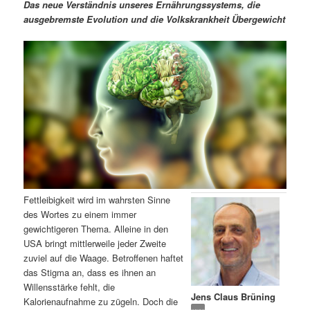
m
u
n
n
Das neue Verständnis unseres Ernährungssystems, die
g
a
ausgebremste Evolution und die Volkskrankheit Übergewicht
ä
n
e
v
n
i
r
d
g
a
e
ä
t
i
n
r
o
n
I
e
n
n
Fettleibigkeit wird im wahrsten Sinne
h
I
des Wortes zu einem immer
gewichtigeren Thema. Alleine in den
a
n
USA bringt mittlerweile jeder Zweite
zuviel auf die Waage. Betroffenen haftet
l
h
das Stigma an, dass es ihnen an
Willensstärke fehlt, die
Jens Claus Brüning
t
a
Kalorienaufnahme zu zügeln. Doch die