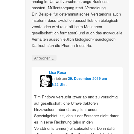
analog im Umweltverschmutzungs-Business
passiert: Müllentsorgung statt -Vermeidung.
Ein Beispiel für deterministisches Verständnis auch
insofern, dass Evolution ausschließlich biologisch
verstanden wird (anstatt beim Menschen
gesellschaftlich formatiert) und auch das individuelle
Verhalten ausschließlich biologisch-neurologisch.
Da freut sich die Pharma-Industrie.
↓
Antworten
Lisa Rosa
schrieb
am
29. Dezember 2019 um
12:22 Uhr
:
Tim Pritlove versucht jzwar ab und zu vorsichtig
auf gesellschaftliche Umweltfaktoren
hinzuweisen, aber da es „nicht unser
Spezialgebiet ist“, denkt der Forscher nicht daran,
es in seine Rechnung (also in den
Verständnisrahmen) einzubeziehen. Denn dafür