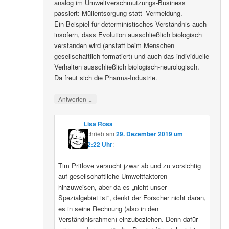
analog im Umweltverschmutzungs-Business
passiert: Müllentsorgung statt -Vermeidung.
Ein Beispiel für deterministisches Verständnis auch
insofern, dass Evolution ausschließlich biologisch
verstanden wird (anstatt beim Menschen
gesellschaftlich formatiert) und auch das individuelle
Verhalten ausschließlich biologisch-neurologisch.
Da freut sich die Pharma-Industrie.
↓
Antworten
Lisa Rosa
schrieb
am
29. Dezember 2019 um
12:22 Uhr
:
Tim Pritlove versucht jzwar ab und zu vorsichtig
auf gesellschaftliche Umweltfaktoren
hinzuweisen, aber da es „nicht unser
Spezialgebiet ist“, denkt der Forscher nicht daran,
es in seine Rechnung (also in den
Verständnisrahmen) einzubeziehen. Denn dafür