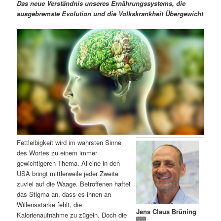
m
u
n
n
Das neue Verständnis unseres Ernährungssystems, die
g
a
ausgebremste Evolution und die Volkskrankheit Übergewicht
ä
n
e
v
n
i
r
d
g
a
e
ä
t
i
n
r
o
n
I
e
n
n
Fettleibigkeit wird im wahrsten Sinne
h
I
des Wortes zu einem immer
gewichtigeren Thema. Alleine in den
a
n
USA bringt mittlerweile jeder Zweite
zuviel auf die Waage. Betroffenen haftet
l
h
das Stigma an, dass es ihnen an
Willensstärke fehlt, die
Jens Claus Brüning
t
a
Kalorienaufnahme zu zügeln. Doch die