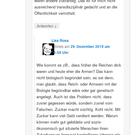
wären andere zuständig. Das ist für mich nicht
ausreichend transdisziplinär gedacht und an die
Öffentlichkeit vermittelt.
↓
Antworten
Lisa Rosa
schrieb
am
29. Dezember 2019 um
13:59 Uhr
:
Wie kommt es zB., dass früher die Reichen dick
waren und heute eher die Armen? Das kann
nicht biologisch begründet sein, es sei denn,
man glaubt, dass Reich- oder Armsein mit der
Biologie begründbar wäre oder gar genetisch
angelegt. Auch ist das Problem nicht, dass
zuviel gegessen würde, sondern zuviel vom
Falschen. Zucker macht süchtig. Kohl nicht. Mit
Zucker kann viel Geld verdient werden. Warum
können mehr gut gebildete und sozio-
ökonomisch gut situierte Menschen ihren
Zukerkonsum bewusst kontrollieren (ebenso wie