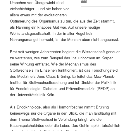
Ursachen von Übergewicht sind
s
l
vielschichtiger – und sie haben vor
allem etwas mit der evolutionären
p
t
Optimierung des Organismus zu tun, die aus der Zeit stammt,
als Nahrung ein knappes Gut war. Auf unsere heutige
r
s
Wohlstandsgesellschaft, in der in aller Regel kein
Nahrungsmangel herrscht, ist der Mensch eben nicht angepasst.
i
p
Erst seit wenigen Jahrzehnten beginnt die Wissenschaft genauer
zu verstehen, wie zum Beispiel das Insulinhormon im Körper
n
r
seine Wirkung entfaltet. Wie der Mechanismus des
Stoffwechsels im Einzelnen funktioniert, ist das Forschungsfeld
g
i
des Mediziners Jens Claus Brüning. Er leitet das Max-Planck-
Institut für Stoffwechselforschung und ist Direktor der Poliklinik
e
n
für Endokrinologie, Diabetes und Präventivmedizin (PEDP) an
der Universitätsklinik Köln.
n
g
Als Endokrinologe, also als Hormonfoscher nimmt Brüning
e
keineswegs nur die Organe in den Blick, die man landläufig mit
dem Thema Stoffwechsel in Verbindung bringt, wie die
n
Bauchspeicheldrüse oder die Leber. Das Gehirn spielt tatsächlich