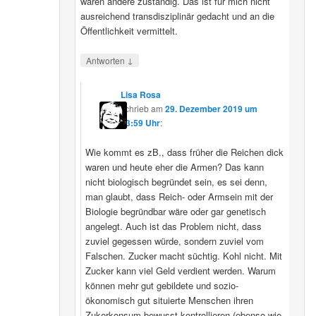
wären andere zuständig. Das ist für mich nicht
ausreichend transdisziplinär gedacht und an die
Öffentlichkeit vermittelt.
↓
Antworten
Lisa Rosa
schrieb
am
29. Dezember 2019 um
13:59 Uhr
:
Wie kommt es zB., dass früher die Reichen dick
waren und heute eher die Armen? Das kann
nicht biologisch begründet sein, es sei denn,
man glaubt, dass Reich- oder Armsein mit der
Biologie begründbar wäre oder gar genetisch
angelegt. Auch ist das Problem nicht, dass
zuviel gegessen würde, sondern zuviel vom
Falschen. Zucker macht süchtig. Kohl nicht. Mit
Zucker kann viel Geld verdient werden. Warum
können mehr gut gebildete und sozio-
ökonomisch gut situierte Menschen ihren
Zukerkonsum bewusst kontrollieren (ebenso wie