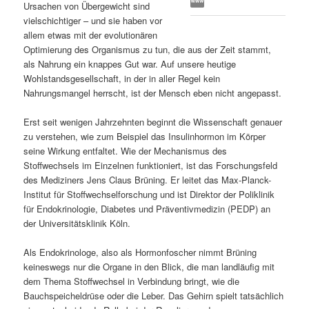
Ursachen von Übergewicht sind
s
l
vielschichtiger – und sie haben vor
allem etwas mit der evolutionären
p
t
Optimierung des Organismus zu tun, die aus der Zeit stammt,
als Nahrung ein knappes Gut war. Auf unsere heutige
r
s
Wohlstandsgesellschaft, in der in aller Regel kein
Nahrungsmangel herrscht, ist der Mensch eben nicht angepasst.
i
p
Erst seit wenigen Jahrzehnten beginnt die Wissenschaft genauer
zu verstehen, wie zum Beispiel das Insulinhormon im Körper
n
r
seine Wirkung entfaltet. Wie der Mechanismus des
Stoffwechsels im Einzelnen funktioniert, ist das Forschungsfeld
g
i
des Mediziners Jens Claus Brüning. Er leitet das Max-Planck-
Institut für Stoffwechselforschung und ist Direktor der Poliklinik
e
n
für Endokrinologie, Diabetes und Präventivmedizin (PEDP) an
der Universitätsklinik Köln.
n
g
Als Endokrinologe, also als Hormonfoscher nimmt Brüning
e
keineswegs nur die Organe in den Blick, die man landläufig mit
dem Thema Stoffwechsel in Verbindung bringt, wie die
n
Bauchspeicheldrüse oder die Leber. Das Gehirn spielt tatsächlich