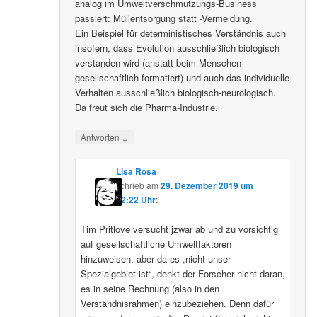
analog im Umweltverschmutzungs-Business
passiert: Müllentsorgung statt -Vermeidung.
Ein Beispiel für deterministisches Verständnis auch
insofern, dass Evolution ausschließlich biologisch
verstanden wird (anstatt beim Menschen
gesellschaftlich formatiert) und auch das individuelle
Verhalten ausschließlich biologisch-neurologisch.
Da freut sich die Pharma-Industrie.
↓
Antworten
Lisa Rosa
schrieb
am
29. Dezember 2019 um
12:22 Uhr
:
Tim Pritlove versucht jzwar ab und zu vorsichtig
auf gesellschaftliche Umweltfaktoren
hinzuweisen, aber da es „nicht unser
Spezialgebiet ist“, denkt der Forscher nicht daran,
es in seine Rechnung (also in den
Verständnisrahmen) einzubeziehen. Denn dafür