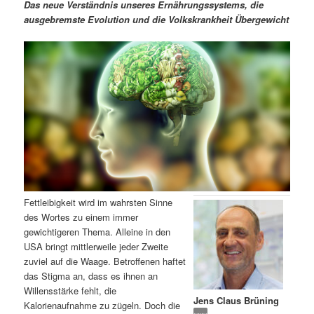
m
u
n
n
Das neue Verständnis unseres Ernährungssystems, die
g
a
ausgebremste Evolution und die Volkskrankheit Übergewicht
ä
n
e
v
n
i
r
d
g
a
e
ä
t
i
n
r
o
n
I
e
n
n
Fettleibigkeit wird im wahrsten Sinne
h
I
des Wortes zu einem immer
gewichtigeren Thema. Alleine in den
a
n
USA bringt mittlerweile jeder Zweite
zuviel auf die Waage. Betroffenen haftet
l
h
das Stigma an, dass es ihnen an
Willensstärke fehlt, die
Jens Claus Brüning
t
a
Kalorienaufnahme zu zügeln. Doch die