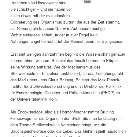
Ursachen von Übergewicht sind
s
l
vielschichtiger – und sie haben vor
allem etwas mit der evolutionären
p
t
Optimierung des Organismus zu tun, die aus der Zeit stammt,
als Nahrung ein knappes Gut war. Auf unsere heutige
r
s
Wohlstandsgesellschaft, in der in aller Regel kein
Nahrungsmangel herrscht, ist der Mensch eben nicht angepasst.
i
p
Erst seit wenigen Jahrzehnten beginnt die Wissenschaft genauer
zu verstehen, wie zum Beispiel das Insulinhormon im Körper
n
r
seine Wirkung entfaltet. Wie der Mechanismus des
Stoffwechsels im Einzelnen funktioniert, ist das Forschungsfeld
g
i
des Mediziners Jens Claus Brüning. Er leitet das Max-Planck-
Institut für Stoffwechselforschung und ist Direktor der Poliklinik
e
n
für Endokrinologie, Diabetes und Präventivmedizin (PEDP) an
der Universitätsklinik Köln.
n
g
Als Endokrinologe, also als Hormonfoscher nimmt Brüning
e
keineswegs nur die Organe in den Blick, die man landläufig mit
dem Thema Stoffwechsel in Verbindung bringt, wie die
n
Bauchspeicheldrüse oder die Leber. Das Gehirn spielt tatsächlich