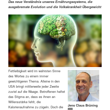
m
u
n
n
Das neue Verständnis unseres Ernährungssystems, die
g
a
ausgebremste Evolution und die Volkskrankheit Übergewicht
ä
n
e
v
n
i
r
d
g
a
e
ä
t
i
n
r
o
n
I
e
n
n
Fettleibigkeit wird im wahrsten Sinne
h
I
des Wortes zu einem immer
gewichtigeren Thema. Alleine in den
a
n
USA bringt mittlerweile jeder Zweite
zuviel auf die Waage. Betroffenen haftet
l
h
das Stigma an, dass es ihnen an
Willensstärke fehlt, die
Jens Claus Brüning
t
a
Kalorienaufnahme zu zügeln. Doch die