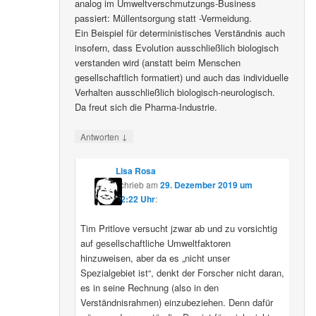
analog im Umweltverschmutzungs-Business
passiert: Müllentsorgung statt -Vermeidung.
Ein Beispiel für deterministisches Verständnis auch
insofern, dass Evolution ausschließlich biologisch
verstanden wird (anstatt beim Menschen
gesellschaftlich formatiert) und auch das individuelle
Verhalten ausschließlich biologisch-neurologisch.
Da freut sich die Pharma-Industrie.
↓
Antworten
Lisa Rosa
schrieb
am
29. Dezember 2019 um
12:22 Uhr
:
Tim Pritlove versucht jzwar ab und zu vorsichtig
auf gesellschaftliche Umweltfaktoren
hinzuweisen, aber da es „nicht unser
Spezialgebiet ist“, denkt der Forscher nicht daran,
es in seine Rechnung (also in den
Verständnisrahmen) einzubeziehen. Denn dafür