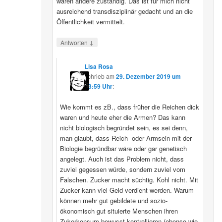
wären andere zuständig. Das ist für mich nicht
ausreichend transdisziplinär gedacht und an die
Öffentlichkeit vermittelt.
↓
Antworten
Lisa Rosa
schrieb
am
29. Dezember 2019 um
13:59 Uhr
:
Wie kommt es zB., dass früher die Reichen dick
waren und heute eher die Armen? Das kann
nicht biologisch begründet sein, es sei denn,
man glaubt, dass Reich- oder Armsein mit der
Biologie begründbar wäre oder gar genetisch
angelegt. Auch ist das Problem nicht, dass
zuviel gegessen würde, sondern zuviel vom
Falschen. Zucker macht süchtig. Kohl nicht. Mit
Zucker kann viel Geld verdient werden. Warum
können mehr gut gebildete und sozio-
ökonomisch gut situierte Menschen ihren
Zukerkonsum bewusst kontrollieren (ebenso wie