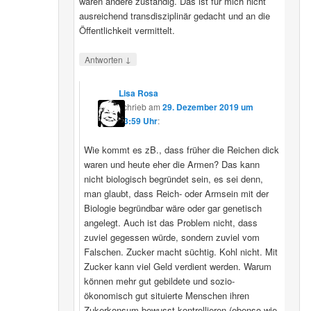
wären andere zuständig. Das ist für mich nicht
ausreichend transdisziplinär gedacht und an die
Öffentlichkeit vermittelt.
↓
Antworten
Lisa Rosa
schrieb
am
29. Dezember 2019 um
13:59 Uhr
:
Wie kommt es zB., dass früher die Reichen dick
waren und heute eher die Armen? Das kann
nicht biologisch begründet sein, es sei denn,
man glaubt, dass Reich- oder Armsein mit der
Biologie begründbar wäre oder gar genetisch
angelegt. Auch ist das Problem nicht, dass
zuviel gegessen würde, sondern zuviel vom
Falschen. Zucker macht süchtig. Kohl nicht. Mit
Zucker kann viel Geld verdient werden. Warum
können mehr gut gebildete und sozio-
ökonomisch gut situierte Menschen ihren
Zukerkonsum bewusst kontrollieren (ebenso wie