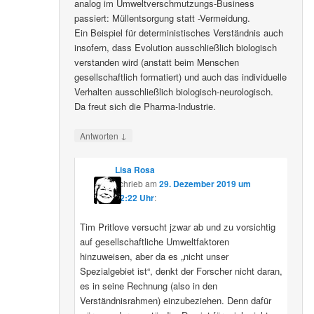
analog im Umweltverschmutzungs-Business
passiert: Müllentsorgung statt -Vermeidung.
Ein Beispiel für deterministisches Verständnis auch
insofern, dass Evolution ausschließlich biologisch
verstanden wird (anstatt beim Menschen
gesellschaftlich formatiert) und auch das individuelle
Verhalten ausschließlich biologisch-neurologisch.
Da freut sich die Pharma-Industrie.
↓
Antworten
Lisa Rosa
schrieb
am
29. Dezember 2019 um
12:22 Uhr
:
Tim Pritlove versucht jzwar ab und zu vorsichtig
auf gesellschaftliche Umweltfaktoren
hinzuweisen, aber da es „nicht unser
Spezialgebiet ist“, denkt der Forscher nicht daran,
es in seine Rechnung (also in den
Verständnisrahmen) einzubeziehen. Denn dafür