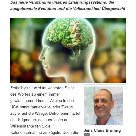
m
u
n
n
Das neue Verständnis unseres Ernährungssystems, die
g
a
ausgebremste Evolution und die Volkskrankheit Übergewicht
ä
n
e
v
n
i
r
d
g
a
e
ä
t
i
n
r
o
n
I
e
n
n
Fettleibigkeit wird im wahrsten Sinne
h
I
des Wortes zu einem immer
gewichtigeren Thema. Alleine in den
a
n
USA bringt mittlerweile jeder Zweite
zuviel auf die Waage. Betroffenen haftet
l
h
das Stigma an, dass es ihnen an
Willensstärke fehlt, die
Jens Claus Brüning
t
a
Kalorienaufnahme zu zügeln. Doch die