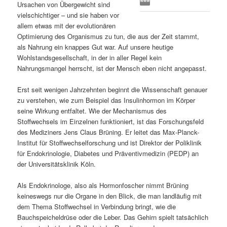
Ursachen von Übergewicht sind
s
l
vielschichtiger – und sie haben vor
allem etwas mit der evolutionären
p
t
Optimierung des Organismus zu tun, die aus der Zeit stammt,
als Nahrung ein knappes Gut war. Auf unsere heutige
r
s
Wohlstandsgesellschaft, in der in aller Regel kein
Nahrungsmangel herrscht, ist der Mensch eben nicht angepasst.
i
p
Erst seit wenigen Jahrzehnten beginnt die Wissenschaft genauer
zu verstehen, wie zum Beispiel das Insulinhormon im Körper
n
r
seine Wirkung entfaltet. Wie der Mechanismus des
Stoffwechsels im Einzelnen funktioniert, ist das Forschungsfeld
g
i
des Mediziners Jens Claus Brüning. Er leitet das Max-Planck-
Institut für Stoffwechselforschung und ist Direktor der Poliklinik
e
n
für Endokrinologie, Diabetes und Präventivmedizin (PEDP) an
der Universitätsklinik Köln.
n
g
Als Endokrinologe, also als Hormonfoscher nimmt Brüning
e
keineswegs nur die Organe in den Blick, die man landläufig mit
dem Thema Stoffwechsel in Verbindung bringt, wie die
n
Bauchspeicheldrüse oder die Leber. Das Gehirn spielt tatsächlich