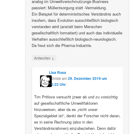
analog im Umweltverschmutzungs-Business
passiert: Müllentsorgung statt -Vermeidung.
Ein Beispiel für deterministisches Verständnis auch
insofern, dass Evolution ausschließlich biologisch
verstanden wird (anstatt beim Menschen
gesellschaftlich formatiert) und auch das individuelle
Verhalten ausschließlich biologisch-neurologisch.
Da freut sich die Pharma-Industrie.
↓
Antworten
Lisa Rosa
schrieb
am
29. Dezember 2019 um
12:22 Uhr
:
Tim Pritlove versucht jzwar ab und zu vorsichtig
auf gesellschaftliche Umweltfaktoren
hinzuweisen, aber da es „nicht unser
Spezialgebiet ist“, denkt der Forscher nicht daran,
es in seine Rechnung (also in den
Verständnisrahmen) einzubeziehen. Denn dafür