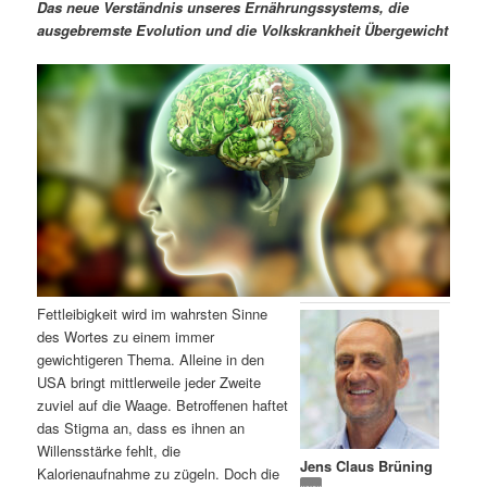
m
u
n
n
Das neue Verständnis unseres Ernährungssystems, die
g
a
ausgebremste Evolution und die Volkskrankheit Übergewicht
ä
n
e
v
n
i
r
d
g
a
e
ä
t
i
n
r
o
n
I
e
n
n
Fettleibigkeit wird im wahrsten Sinne
h
I
des Wortes zu einem immer
gewichtigeren Thema. Alleine in den
a
n
USA bringt mittlerweile jeder Zweite
zuviel auf die Waage. Betroffenen haftet
l
h
das Stigma an, dass es ihnen an
Willensstärke fehlt, die
Jens Claus Brüning
t
a
Kalorienaufnahme zu zügeln. Doch die