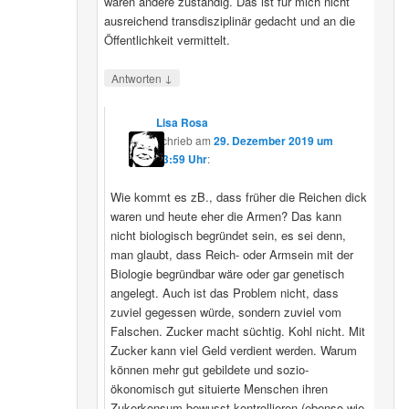
wären andere zuständig. Das ist für mich nicht
ausreichend transdisziplinär gedacht und an die
Öffentlichkeit vermittelt.
↓
Antworten
Lisa Rosa
schrieb
am
29. Dezember 2019 um
13:59 Uhr
:
Wie kommt es zB., dass früher die Reichen dick
waren und heute eher die Armen? Das kann
nicht biologisch begründet sein, es sei denn,
man glaubt, dass Reich- oder Armsein mit der
Biologie begründbar wäre oder gar genetisch
angelegt. Auch ist das Problem nicht, dass
zuviel gegessen würde, sondern zuviel vom
Falschen. Zucker macht süchtig. Kohl nicht. Mit
Zucker kann viel Geld verdient werden. Warum
können mehr gut gebildete und sozio-
ökonomisch gut situierte Menschen ihren
Zukerkonsum bewusst kontrollieren (ebenso wie