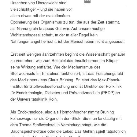
Ursachen von Übergewicht sind
s
l
vielschichtiger – und sie haben vor
allem etwas mit der evolutionären
p
t
Optimierung des Organismus zu tun, die aus der Zeit stammt,
als Nahrung ein knappes Gut war. Auf unsere heutige
r
s
Wohlstandsgesellschaft, in der in aller Regel kein
Nahrungsmangel herrscht, ist der Mensch eben nicht angepasst.
i
p
Erst seit wenigen Jahrzehnten beginnt die Wissenschaft genauer
zu verstehen, wie zum Beispiel das Insulinhormon im Körper
n
r
seine Wirkung entfaltet. Wie der Mechanismus des
Stoffwechsels im Einzelnen funktioniert, ist das Forschungsfeld
g
i
des Mediziners Jens Claus Brüning. Er leitet das Max-Planck-
Institut für Stoffwechselforschung und ist Direktor der Poliklinik
e
n
für Endokrinologie, Diabetes und Präventivmedizin (PEDP) an
der Universitätsklinik Köln.
n
g
Als Endokrinologe, also als Hormonfoscher nimmt Brüning
e
keineswegs nur die Organe in den Blick, die man landläufig mit
dem Thema Stoffwechsel in Verbindung bringt, wie die
n
Bauchspeicheldrüse oder die Leber. Das Gehirn spielt tatsächlich