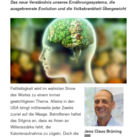
m
u
n
n
Das neue Verständnis unseres Ernährungssystems, die
g
a
ausgebremste Evolution und die Volkskrankheit Übergewicht
ä
n
e
v
n
i
r
d
g
a
e
ä
t
i
n
r
o
n
I
e
n
n
Fettleibigkeit wird im wahrsten Sinne
h
I
des Wortes zu einem immer
gewichtigeren Thema. Alleine in den
a
n
USA bringt mittlerweile jeder Zweite
zuviel auf die Waage. Betroffenen haftet
l
h
das Stigma an, dass es ihnen an
Willensstärke fehlt, die
Jens Claus Brüning
t
a
Kalorienaufnahme zu zügeln. Doch die