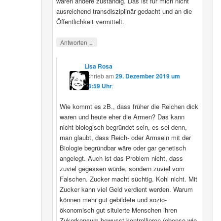
wären andere zuständig. Das ist für mich nicht
ausreichend transdisziplinär gedacht und an die
Öffentlichkeit vermittelt.
↓
Antworten
Lisa Rosa
schrieb
am
29. Dezember 2019 um
13:59 Uhr
:
Wie kommt es zB., dass früher die Reichen dick
waren und heute eher die Armen? Das kann
nicht biologisch begründet sein, es sei denn,
man glaubt, dass Reich- oder Armsein mit der
Biologie begründbar wäre oder gar genetisch
angelegt. Auch ist das Problem nicht, dass
zuviel gegessen würde, sondern zuviel vom
Falschen. Zucker macht süchtig. Kohl nicht. Mit
Zucker kann viel Geld verdient werden. Warum
können mehr gut gebildete und sozio-
ökonomisch gut situierte Menschen ihren
Zukerkonsum bewusst kontrollieren (ebenso wie