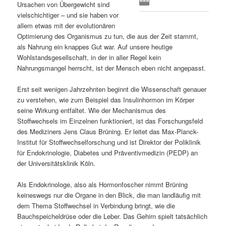
Ursachen von Übergewicht sind
s
l
vielschichtiger – und sie haben vor
allem etwas mit der evolutionären
p
t
Optimierung des Organismus zu tun, die aus der Zeit stammt,
als Nahrung ein knappes Gut war. Auf unsere heutige
r
s
Wohlstandsgesellschaft, in der in aller Regel kein
Nahrungsmangel herrscht, ist der Mensch eben nicht angepasst.
i
p
Erst seit wenigen Jahrzehnten beginnt die Wissenschaft genauer
zu verstehen, wie zum Beispiel das Insulinhormon im Körper
n
r
seine Wirkung entfaltet. Wie der Mechanismus des
Stoffwechsels im Einzelnen funktioniert, ist das Forschungsfeld
g
i
des Mediziners Jens Claus Brüning. Er leitet das Max-Planck-
Institut für Stoffwechselforschung und ist Direktor der Poliklinik
e
n
für Endokrinologie, Diabetes und Präventivmedizin (PEDP) an
der Universitätsklinik Köln.
n
g
Als Endokrinologe, also als Hormonfoscher nimmt Brüning
e
keineswegs nur die Organe in den Blick, die man landläufig mit
dem Thema Stoffwechsel in Verbindung bringt, wie die
n
Bauchspeicheldrüse oder die Leber. Das Gehirn spielt tatsächlich