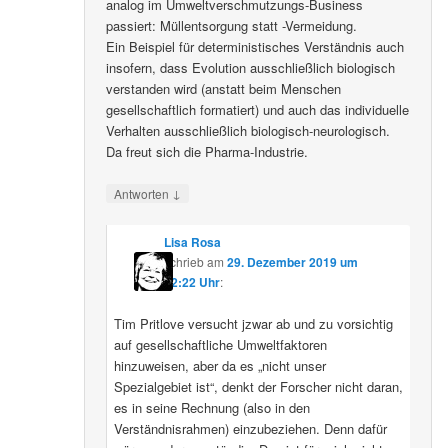
analog im Umweltverschmutzungs-Business
passiert: Müllentsorgung statt -Vermeidung.
Ein Beispiel für deterministisches Verständnis auch
insofern, dass Evolution ausschließlich biologisch
verstanden wird (anstatt beim Menschen
gesellschaftlich formatiert) und auch das individuelle
Verhalten ausschließlich biologisch-neurologisch.
Da freut sich die Pharma-Industrie.
↓
Antworten
Lisa Rosa
schrieb
am
29. Dezember 2019 um
12:22 Uhr
:
Tim Pritlove versucht jzwar ab und zu vorsichtig
auf gesellschaftliche Umweltfaktoren
hinzuweisen, aber da es „nicht unser
Spezialgebiet ist“, denkt der Forscher nicht daran,
es in seine Rechnung (also in den
Verständnisrahmen) einzubeziehen. Denn dafür