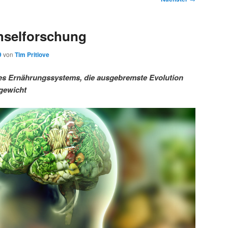
hselforschung
9
von
Tim Pritlove
es Ernährungssystems, die ausgebremste Evolution
rgewicht