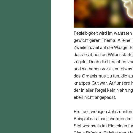
I
e
n
n
Fettleibigkeit wird im wahrst
h
I
gewichtigeren Thema. Alleine i
Zweite zuviel auf die Waage. B
a
n
dass es ihnen an Willensstärke
zügeln. Doch die Ursachen von
l
h
und sie haben vor allem etwas
des Organismus zu tun, die au
t
a
knappes Gut war. Auf unsere h
der in aller Regel kein Nahrun
s
l
eben nicht angepasst.
p
t
Erst seit wenigen Jahrzehnten
Beispiel das Insulinhormon im
r
s
Stoffwechsels im Einzelnen fun
Claus Brüning. Er leitet das Ma