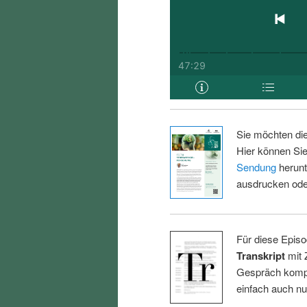
Sie möchten di
Hier können Sie
Sendung
herunt
ausdrucken oder
Für diese Episo
Transkript
mit 
Gespräch kompl
einfach auch n