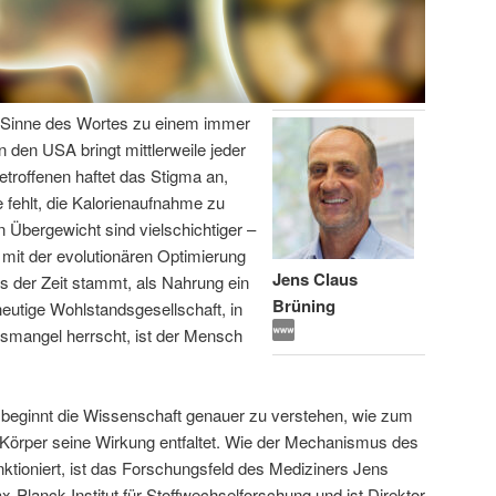
en Sinne des Wortes zu einem immer
n den USA bringt mittlerweile jeder
etroffenen haftet das Stigma an,
 fehlt, die Kalorienaufnahme zu
 Übergewicht sind vielschichtiger –
 mit der evolutionären Optimierung
Jens Claus
s der Zeit stammt, als Nahrung ein
Brüning
eutige Wohlstandsgesellschaft, in
gsmangel herrscht, ist der Mensch
 beginnt die Wissenschaft genauer zu verstehen, wie zum
 Körper seine Wirkung entfaltet. Wie der Mechanismus des
ktioniert, ist das Forschungsfeld des Mediziners Jens
x-Planck-Institut für Stoffwechselforschung und ist Direktor