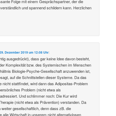
essante Folge mit einem Gesprächspartner, der die
 verständlich und spannend schildern kann. Herzlichen
29. Dezember 2019 um 12:08 Uhr
:
htig ausgedrückt), dass gar keine Idee davon besteht,
der Komplexität bzw. des Systemischen im Menschen
rhältnis Biologie-Psyche-Gesellschaft anzuwenden ist,
sagt, auf die Schnittstellen dieser Systeme. Da das
e nicht stattfindet, wird dann das Adipositas-Problem
persönliches Problem (nicht etwa als
) adressiert. Und schlimmer noch: Die Kur wird
Therapie (nicht etwa als Prävention) verstanden. Da
 weiter gesellschaftlich, denn dass zB. die
e alle Wirtschaft in unserem nicht alternativlosen