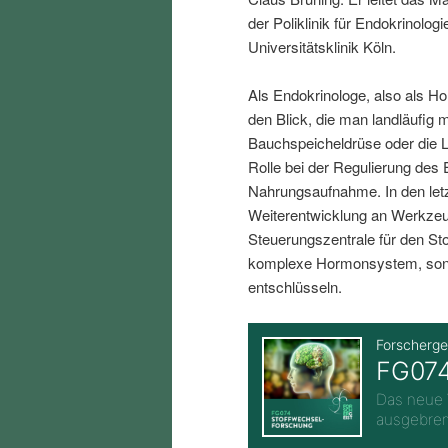
i
p
der Poliklinik für Endokrinolo
Universitätsklinik Köln.
n
r
Als Endokrinologe, also als H
den Blick, die man landläufig 
g
i
Bauchspeicheldrüse oder die L
Rolle bei der Regulierung des 
e
n
Nahrungsaufnahme. In den letz
Weiterentwicklung an Werkzeu
n
g
Steuerungszentrale für den Sto
komplexe Hormonsystem, sond
e
entschlüsseln.
n