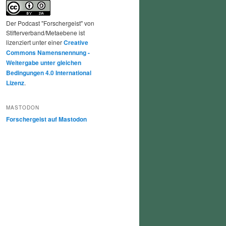
Der Podcast "Forschergeist" von
Stifterverband/Metaebene ist
lizenziert unter einer
Creative
Commons Namensnennung -
Weitergabe unter gleichen
Bedingungen 4.0 International
Lizenz
.
MASTODON
Forschergeist auf Mastodon