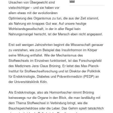
Ursachen von Übergewicht sind
s
l
vielschichtiger – und sie haben vor
allem etwas mit der evolutionären
p
t
Optimierung des Organismus zu tun, die aus der Zeit stammt,
als Nahrung ein knappes Gut war. Auf unsere heutige
r
s
Wohlstandsgesellschaft, in der in aller Regel kein
Nahrungsmangel herrscht, ist der Mensch eben nicht angepasst.
i
p
Erst seit wenigen Jahrzehnten beginnt die Wissenschaft genauer
zu verstehen, wie zum Beispiel das Insulinhormon im Körper
n
r
seine Wirkung entfaltet. Wie der Mechanismus des
Stoffwechsels im Einzelnen funktioniert, ist das Forschungsfeld
g
i
des Mediziners Jens Claus Brüning. Er leitet das Max-Planck-
Institut für Stoffwechselforschung und ist Direktor der Poliklinik
e
n
für Endokrinologie, Diabetes und Präventivmedizin (PEDP) an
der Universitätsklinik Köln.
n
g
Als Endokrinologe, also als Hormonfoscher nimmt Brüning
e
keineswegs nur die Organe in den Blick, die man landläufig mit
dem Thema Stoffwechsel in Verbindung bringt, wie die
n
Bauchspeicheldrüse oder die Leber. Das Gehirn spielt tatsächlich