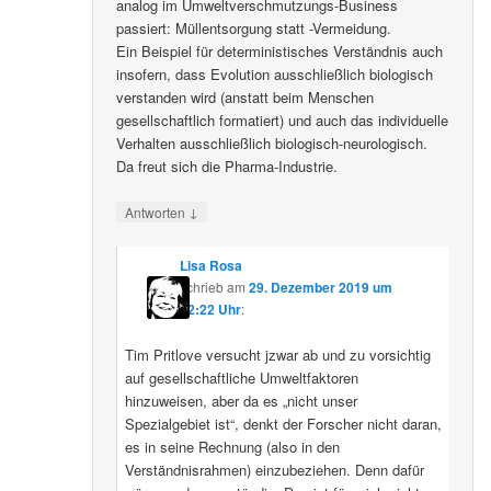
analog im Umweltverschmutzungs-Business
passiert: Müllentsorgung statt -Vermeidung.
Ein Beispiel für deterministisches Verständnis auch
insofern, dass Evolution ausschließlich biologisch
verstanden wird (anstatt beim Menschen
gesellschaftlich formatiert) und auch das individuelle
Verhalten ausschließlich biologisch-neurologisch.
Da freut sich die Pharma-Industrie.
↓
Antworten
Lisa Rosa
schrieb
am
29. Dezember 2019 um
12:22 Uhr
:
Tim Pritlove versucht jzwar ab und zu vorsichtig
auf gesellschaftliche Umweltfaktoren
hinzuweisen, aber da es „nicht unser
Spezialgebiet ist“, denkt der Forscher nicht daran,
es in seine Rechnung (also in den
Verständnisrahmen) einzubeziehen. Denn dafür