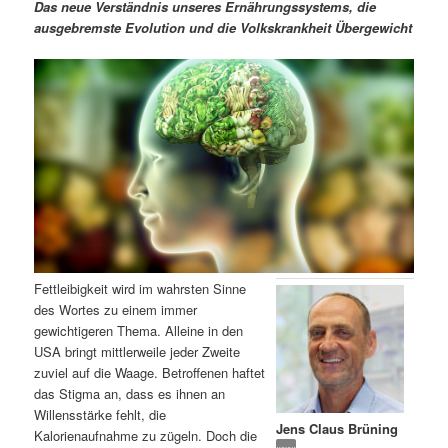
m
u
n
n
Das neue Verständnis unseres Ernährungssystems, die
g
a
ausgebremste Evolution und die Volkskrankheit Übergewicht
ä
n
e
v
n
i
r
d
g
a
e
ä
t
i
n
r
o
n
I
e
n
n
Fettleibigkeit wird im wahrsten Sinne
h
I
des Wortes zu einem immer
gewichtigeren Thema. Alleine in den
a
n
USA bringt mittlerweile jeder Zweite
zuviel auf die Waage. Betroffenen haftet
l
h
das Stigma an, dass es ihnen an
Willensstärke fehlt, die
Jens Claus Brüning
t
a
Kalorienaufnahme zu zügeln. Doch die