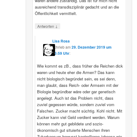
wären andere zuständig. Das ist für mich nicht
ausreichend transdisziplinär gedacht und an die
Öffentlichkeit vermittelt.
↓
Antworten
Lisa Rosa
schrieb
am
29. Dezember 2019 um
13:59 Uhr
:
Wie kommt es zB., dass früher die Reichen dick
waren und heute eher die Armen? Das kann
nicht biologisch begründet sein, es sei denn,
man glaubt, dass Reich- oder Armsein mit der
Biologie begründbar wäre oder gar genetisch
angelegt. Auch ist das Problem nicht, dass
zuviel gegessen würde, sondern zuviel vom
Falschen. Zucker macht süchtig. Kohl nicht. Mit
Zucker kann viel Geld verdient werden. Warum
können mehr gut gebildete und sozio-
ökonomisch gut situierte Menschen ihren
Zukerkonsum bewusst kontrollieren (ebenso wie