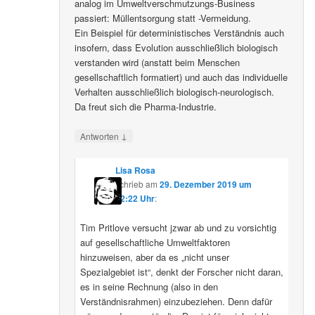
analog im Umweltverschmutzungs-Business
passiert: Müllentsorgung statt -Vermeidung.
Ein Beispiel für deterministisches Verständnis auch
insofern, dass Evolution ausschließlich biologisch
verstanden wird (anstatt beim Menschen
gesellschaftlich formatiert) und auch das individuelle
Verhalten ausschließlich biologisch-neurologisch.
Da freut sich die Pharma-Industrie.
↓
Antworten
Lisa Rosa
schrieb
am
29. Dezember 2019 um
12:22 Uhr
:
Tim Pritlove versucht jzwar ab und zu vorsichtig
auf gesellschaftliche Umweltfaktoren
hinzuweisen, aber da es „nicht unser
Spezialgebiet ist“, denkt der Forscher nicht daran,
es in seine Rechnung (also in den
Verständnisrahmen) einzubeziehen. Denn dafür