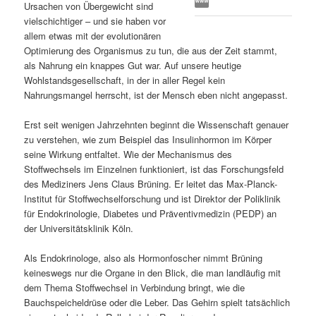
Ursachen von Übergewicht sind
s
l
vielschichtiger – und sie haben vor
allem etwas mit der evolutionären
p
t
Optimierung des Organismus zu tun, die aus der Zeit stammt,
als Nahrung ein knappes Gut war. Auf unsere heutige
r
s
Wohlstandsgesellschaft, in der in aller Regel kein
Nahrungsmangel herrscht, ist der Mensch eben nicht angepasst.
i
p
Erst seit wenigen Jahrzehnten beginnt die Wissenschaft genauer
zu verstehen, wie zum Beispiel das Insulinhormon im Körper
n
r
seine Wirkung entfaltet. Wie der Mechanismus des
Stoffwechsels im Einzelnen funktioniert, ist das Forschungsfeld
g
i
des Mediziners Jens Claus Brüning. Er leitet das Max-Planck-
Institut für Stoffwechselforschung und ist Direktor der Poliklinik
e
n
für Endokrinologie, Diabetes und Präventivmedizin (PEDP) an
der Universitätsklinik Köln.
n
g
Als Endokrinologe, also als Hormonfoscher nimmt Brüning
e
keineswegs nur die Organe in den Blick, die man landläufig mit
dem Thema Stoffwechsel in Verbindung bringt, wie die
n
Bauchspeicheldrüse oder die Leber. Das Gehirn spielt tatsächlich