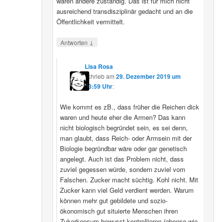
wären andere zuständig. Das ist für mich nicht
ausreichend transdisziplinär gedacht und an die
Öffentlichkeit vermittelt.
↓
Antworten
Lisa Rosa
schrieb
am
29. Dezember 2019 um
13:59 Uhr
:
Wie kommt es zB., dass früher die Reichen dick
waren und heute eher die Armen? Das kann
nicht biologisch begründet sein, es sei denn,
man glaubt, dass Reich- oder Armsein mit der
Biologie begründbar wäre oder gar genetisch
angelegt. Auch ist das Problem nicht, dass
zuviel gegessen würde, sondern zuviel vom
Falschen. Zucker macht süchtig. Kohl nicht. Mit
Zucker kann viel Geld verdient werden. Warum
können mehr gut gebildete und sozio-
ökonomisch gut situierte Menschen ihren
Zukerkonsum bewusst kontrollieren (ebenso wie