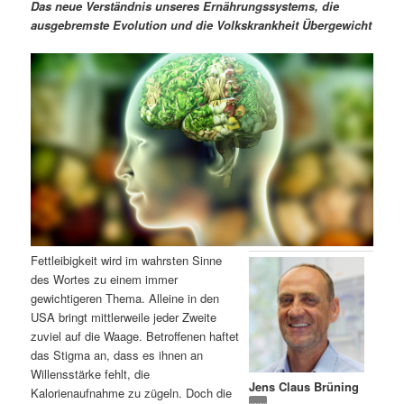
m
u
n
n
Das neue Verständnis unseres Ernährungssystems, die
g
a
ausgebremste Evolution und die Volkskrankheit Übergewicht
ä
n
e
v
n
i
r
d
g
a
e
ä
t
i
n
r
o
n
I
e
n
n
Fettleibigkeit wird im wahrsten Sinne
h
I
des Wortes zu einem immer
gewichtigeren Thema. Alleine in den
a
n
USA bringt mittlerweile jeder Zweite
zuviel auf die Waage. Betroffenen haftet
l
h
das Stigma an, dass es ihnen an
Willensstärke fehlt, die
Jens Claus Brüning
t
a
Kalorienaufnahme zu zügeln. Doch die