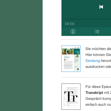
Sie möchten di
Hier können Sie
Sendung
herunt
ausdrucken oder
Für diese Episo
Transkript
mit 
Gespräch kompl
einfach auch n