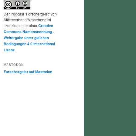
Der Podcast "Forschergeist" von
Stifterverband/Metaebene ist
lizenziert unter einer
Creative
Commons Namensnennung -
Weitergabe unter gleichen
Bedingungen 4.0 International
Lizenz
.
MASTODON
Forschergeist auf Mastodon