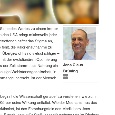
en Sinne des Wortes zu einem immer
n den USA bringt mittlerweile jeder
etroffenen haftet das Stigma an,
 fehlt, die Kalorienaufnahme zu
 Übergewicht sind vielschichtiger –
 mit der evolutionären Optimierung
Jens Claus
s der Zeit stammt, als Nahrung ein
Brüning
eutige Wohlstandsgesellschaft, in
gsmangel herrscht, ist der Mensch
 beginnt die Wissenschaft genauer zu verstehen, wie zum
 Körper seine Wirkung entfaltet. Wie der Mechanismus des
ktioniert, ist das Forschungsfeld des Mediziners Jens
x-Planck-Institut für Stoffwechselforschung und ist Direktor