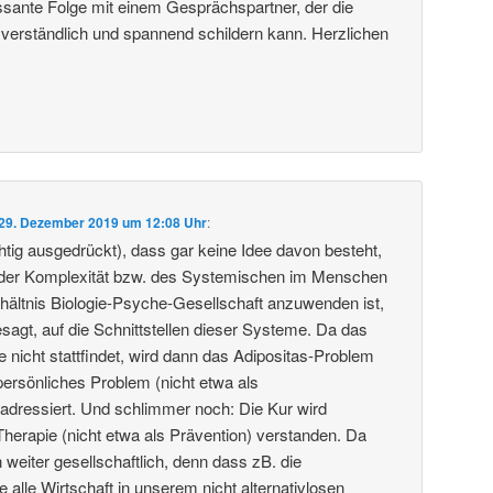
essante Folge mit einem Gesprächspartner, der die
 verständlich und spannend schildern kann. Herzlichen
29. Dezember 2019 um 12:08 Uhr
:
htig ausgedrückt), dass gar keine Idee davon besteht,
der Komplexität bzw. des Systemischen im Menschen
rhältnis Biologie-Psyche-Gesellschaft anzuwenden ist,
sagt, auf die Schnittstellen dieser Systeme. Da das
e nicht stattfindet, wird dann das Adipositas-Problem
persönliches Problem (nicht etwa als
) adressiert. Und schlimmer noch: Die Kur wird
Therapie (nicht etwa als Prävention) verstanden. Da
 weiter gesellschaftlich, denn dass zB. die
e alle Wirtschaft in unserem nicht alternativlosen