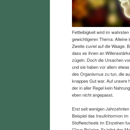
I
e
n
n
Fettleibigkeit wird im wahrst
h
I
gewichtigeren Thema. Alleine i
Zweite zuviel auf die Waage. B
a
n
dass es ihnen an Willensstärke
zügeln. Doch die Ursachen von
l
h
und sie haben vor allem etwas
des Organismus zu tun, die au
t
a
knappes Gut war. Auf unsere h
der in aller Regel kein Nahrun
s
l
eben nicht angepasst.
p
t
Erst seit wenigen Jahrzehnten
Beispiel das Insulinhormon im
r
s
Stoffwechsels im Einzelnen fun
Claus Brüning. Er leitet das Ma