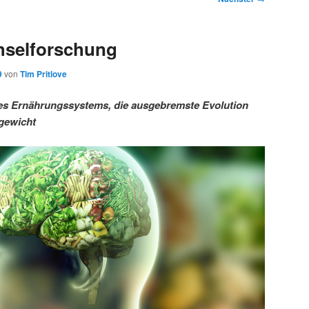
hselforschung
9
von
Tim Pritlove
es Ernährungssystems, die ausgebremste Evolution
rgewicht