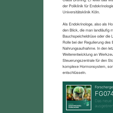
i
p
der Poliklinik für Endokrinolo
Universitätsklinik Köln.
n
r
Als Endokrinologe, also als H
den Blick, die man landläufig 
g
i
Bauchspeicheldrüse oder die L
Rolle bei der Regulierung des 
e
n
Nahrungsaufnahme. In den letz
Weiterentwicklung an Werkzeu
n
g
Steuerungszentrale für den Sto
komplexe Hormonsystem, sond
e
entschlüsseln.
n