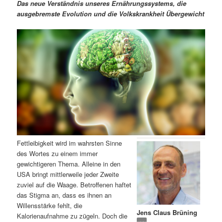
m
u
n
n
Das neue Verständnis unseres Ernährungssystems, die
g
a
ausgebremste Evolution und die Volkskrankheit Übergewicht
ä
n
e
v
n
i
r
d
g
a
e
ä
t
i
n
r
o
n
I
e
n
n
Fettleibigkeit wird im wahrsten Sinne
h
I
des Wortes zu einem immer
gewichtigeren Thema. Alleine in den
a
n
USA bringt mittlerweile jeder Zweite
zuviel auf die Waage. Betroffenen haftet
l
h
das Stigma an, dass es ihnen an
Willensstärke fehlt, die
Jens Claus Brüning
t
a
Kalorienaufnahme zu zügeln. Doch die