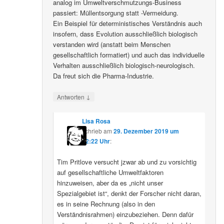
analog im Umweltverschmutzungs-Business
passiert: Müllentsorgung statt -Vermeidung.
Ein Beispiel für deterministisches Verständnis auch
insofern, dass Evolution ausschließlich biologisch
verstanden wird (anstatt beim Menschen
gesellschaftlich formatiert) und auch das individuelle
Verhalten ausschließlich biologisch-neurologisch.
Da freut sich die Pharma-Industrie.
↓
Antworten
Lisa Rosa
schrieb
am
29. Dezember 2019 um
12:22 Uhr
:
Tim Pritlove versucht jzwar ab und zu vorsichtig
auf gesellschaftliche Umweltfaktoren
hinzuweisen, aber da es „nicht unser
Spezialgebiet ist“, denkt der Forscher nicht daran,
es in seine Rechnung (also in den
Verständnisrahmen) einzubeziehen. Denn dafür