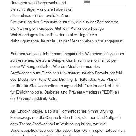
Ursachen von Übergewicht sind
s
l
vielschichtiger – und sie haben vor
allem etwas mit der evolutionären
p
t
Optimierung des Organismus zu tun, die aus der Zeit stammt,
als Nahrung ein knappes Gut war. Auf unsere heutige
r
s
Wohlstandsgesellschaft, in der in aller Regel kein
Nahrungsmangel herrscht, ist der Mensch eben nicht angepasst.
i
p
Erst seit wenigen Jahrzehnten beginnt die Wissenschaft genauer
zu verstehen, wie zum Beispiel das Insulinhormon im Körper
n
r
seine Wirkung entfaltet. Wie der Mechanismus des
Stoffwechsels im Einzelnen funktioniert, ist das Forschungsfeld
g
i
des Mediziners Jens Claus Brüning. Er leitet das Max-Planck-
Institut für Stoffwechselforschung und ist Direktor der Poliklinik
e
n
für Endokrinologie, Diabetes und Präventivmedizin (PEDP) an
der Universitätsklinik Köln.
n
g
Als Endokrinologe, also als Hormonfoscher nimmt Brüning
e
keineswegs nur die Organe in den Blick, die man landläufig mit
dem Thema Stoffwechsel in Verbindung bringt, wie die
n
Bauchspeicheldrüse oder die Leber. Das Gehirn spielt tatsächlich