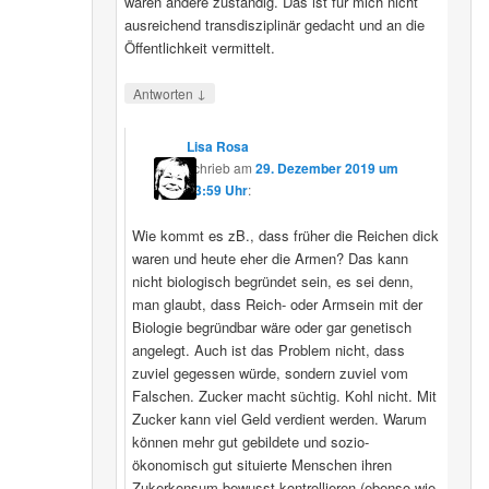
wären andere zuständig. Das ist für mich nicht
ausreichend transdisziplinär gedacht und an die
Öffentlichkeit vermittelt.
↓
Antworten
Lisa Rosa
schrieb
am
29. Dezember 2019 um
13:59 Uhr
:
Wie kommt es zB., dass früher die Reichen dick
waren und heute eher die Armen? Das kann
nicht biologisch begründet sein, es sei denn,
man glaubt, dass Reich- oder Armsein mit der
Biologie begründbar wäre oder gar genetisch
angelegt. Auch ist das Problem nicht, dass
zuviel gegessen würde, sondern zuviel vom
Falschen. Zucker macht süchtig. Kohl nicht. Mit
Zucker kann viel Geld verdient werden. Warum
können mehr gut gebildete und sozio-
ökonomisch gut situierte Menschen ihren
Zukerkonsum bewusst kontrollieren (ebenso wie