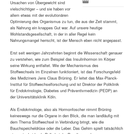
Ursachen von Übergewicht sind
s
l
vielschichtiger – und sie haben vor
allem etwas mit der evolutionären
p
t
Optimierung des Organismus zu tun, die aus der Zeit stammt,
als Nahrung ein knappes Gut war. Auf unsere heutige
r
s
Wohlstandsgesellschaft, in der in aller Regel kein
Nahrungsmangel herrscht, ist der Mensch eben nicht angepasst.
i
p
Erst seit wenigen Jahrzehnten beginnt die Wissenschaft genauer
zu verstehen, wie zum Beispiel das Insulinhormon im Körper
n
r
seine Wirkung entfaltet. Wie der Mechanismus des
Stoffwechsels im Einzelnen funktioniert, ist das Forschungsfeld
g
i
des Mediziners Jens Claus Brüning. Er leitet das Max-Planck-
Institut für Stoffwechselforschung und ist Direktor der Poliklinik
e
n
für Endokrinologie, Diabetes und Präventivmedizin (PEDP) an
der Universitätsklinik Köln.
n
g
Als Endokrinologe, also als Hormonfoscher nimmt Brüning
e
keineswegs nur die Organe in den Blick, die man landläufig mit
dem Thema Stoffwechsel in Verbindung bringt, wie die
n
Bauchspeicheldrüse oder die Leber. Das Gehirn spielt tatsächlich