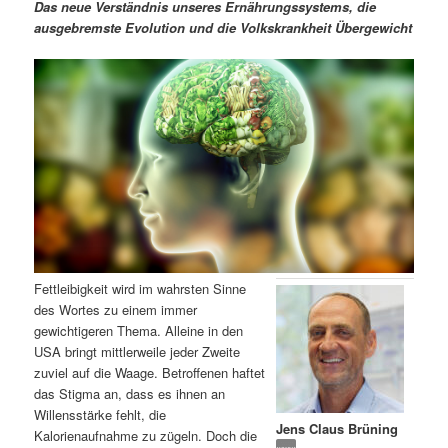
m
u
n
n
Das neue Verständnis unseres Ernährungssystems, die
g
a
ausgebremste Evolution und die Volkskrankheit Übergewicht
ä
n
e
v
n
i
r
d
g
a
e
ä
t
i
n
r
o
n
I
e
n
n
Fettleibigkeit wird im wahrsten Sinne
h
I
des Wortes zu einem immer
gewichtigeren Thema. Alleine in den
a
n
USA bringt mittlerweile jeder Zweite
zuviel auf die Waage. Betroffenen haftet
l
h
das Stigma an, dass es ihnen an
Willensstärke fehlt, die
Jens Claus Brüning
t
a
Kalorienaufnahme zu zügeln. Doch die