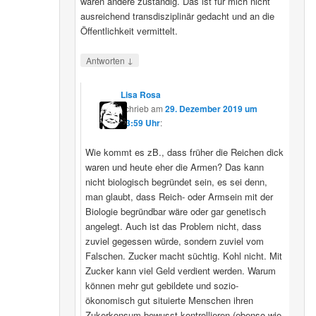
wären andere zuständig. Das ist für mich nicht
ausreichend transdisziplinär gedacht und an die
Öffentlichkeit vermittelt.
↓
Antworten
Lisa Rosa
schrieb
am
29. Dezember 2019 um
13:59 Uhr
:
Wie kommt es zB., dass früher die Reichen dick
waren und heute eher die Armen? Das kann
nicht biologisch begründet sein, es sei denn,
man glaubt, dass Reich- oder Armsein mit der
Biologie begründbar wäre oder gar genetisch
angelegt. Auch ist das Problem nicht, dass
zuviel gegessen würde, sondern zuviel vom
Falschen. Zucker macht süchtig. Kohl nicht. Mit
Zucker kann viel Geld verdient werden. Warum
können mehr gut gebildete und sozio-
ökonomisch gut situierte Menschen ihren
Zukerkonsum bewusst kontrollieren (ebenso wie