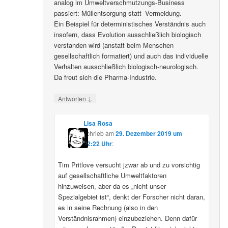
analog im Umweltverschmutzungs-Business
passiert: Müllentsorgung statt -Vermeidung.
Ein Beispiel für deterministisches Verständnis auch
insofern, dass Evolution ausschließlich biologisch
verstanden wird (anstatt beim Menschen
gesellschaftlich formatiert) und auch das individuelle
Verhalten ausschließlich biologisch-neurologisch.
Da freut sich die Pharma-Industrie.
↓
Antworten
Lisa Rosa
schrieb
am
29. Dezember 2019 um
12:22 Uhr
:
Tim Pritlove versucht jzwar ab und zu vorsichtig
auf gesellschaftliche Umweltfaktoren
hinzuweisen, aber da es „nicht unser
Spezialgebiet ist“, denkt der Forscher nicht daran,
es in seine Rechnung (also in den
Verständnisrahmen) einzubeziehen. Denn dafür