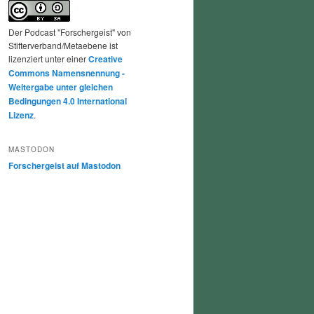
Der Podcast "Forschergeist" von
Stifterverband/Metaebene ist
lizenziert unter einer
Creative
Commons Namensnennung -
Weitergabe unter gleichen
Bedingungen 4.0 International
Lizenz
.
MASTODON
Forschergeist auf Mastodon