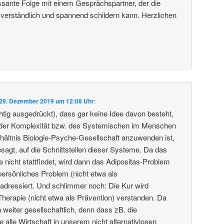
essante Folge mit einem Gesprächspartner, der die
 verständlich und spannend schildern kann. Herzlichen
29. Dezember 2019 um 12:08 Uhr
:
htig ausgedrückt), dass gar keine Idee davon besteht,
der Komplexität bzw. des Systemischen im Menschen
rhältnis Biologie-Psyche-Gesellschaft anzuwenden ist,
sagt, auf die Schnittstellen dieser Systeme. Da das
e nicht stattfindet, wird dann das Adipositas-Problem
persönliches Problem (nicht etwa als
) adressiert. Und schlimmer noch: Die Kur wird
Therapie (nicht etwa als Prävention) verstanden. Da
 weiter gesellschaftlich, denn dass zB. die
e alle Wirtschaft in unserem nicht alternativlosen