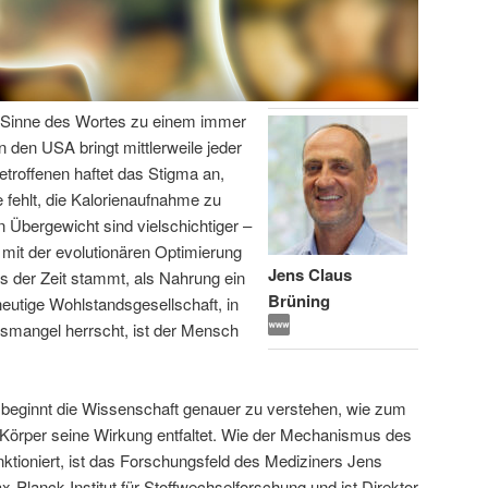
en Sinne des Wortes zu einem immer
n den USA bringt mittlerweile jeder
etroffenen haftet das Stigma an,
 fehlt, die Kalorienaufnahme zu
 Übergewicht sind vielschichtiger –
 mit der evolutionären Optimierung
Jens Claus
s der Zeit stammt, als Nahrung ein
Brüning
eutige Wohlstandsgesellschaft, in
gsmangel herrscht, ist der Mensch
 beginnt die Wissenschaft genauer zu verstehen, wie zum
 Körper seine Wirkung entfaltet. Wie der Mechanismus des
ktioniert, ist das Forschungsfeld des Mediziners Jens
x-Planck-Institut für Stoffwechselforschung und ist Direktor