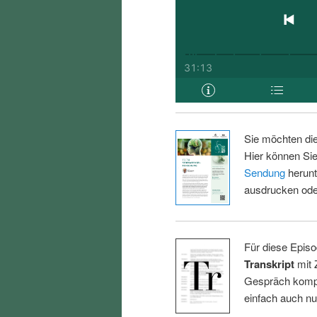
Sie möchten di
Hier können Sie
Sendung
herunt
ausdrucken oder
Für diese Episo
Transkript
mit 
Gespräch kompl
einfach auch n