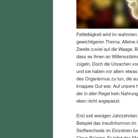
I
e
n
n
Fettleibigkeit wird im wahrst
h
I
gewichtigeren Thema. Alleine i
Zweite zuviel auf die Waage. B
a
n
dass es ihnen an Willensstärke
zügeln. Doch die Ursachen von
l
h
und sie haben vor allem etwas
des Organismus zu tun, die au
t
a
knappes Gut war. Auf unsere h
der in aller Regel kein Nahrun
s
l
eben nicht angepasst.
p
t
Erst seit wenigen Jahrzehnten
Beispiel das Insulinhormon im
r
s
Stoffwechsels im Einzelnen fun
Claus Brüning. Er leitet das Ma