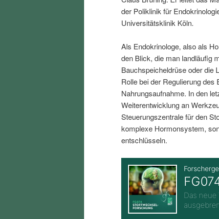
i
p
der Poliklinik für Endokrinolo
Universitätsklinik Köln.
n
r
Als Endokrinologe, also als H
den Blick, die man landläufig 
g
i
Bauchspeicheldrüse oder die L
Rolle bei der Regulierung des 
e
n
Nahrungsaufnahme. In den letz
Weiterentwicklung an Werkzeu
n
g
Steuerungszentrale für den Sto
komplexe Hormonsystem, sond
e
entschlüsseln.
n