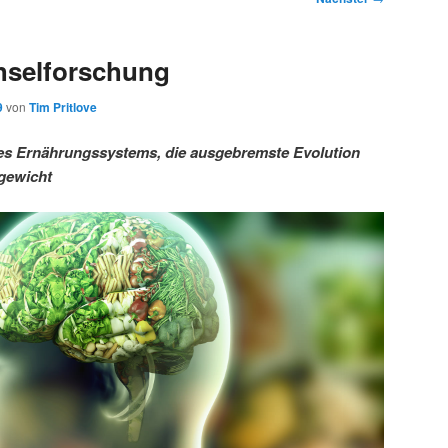
hselforschung
9
von
Tim Pritlove
es Ernährungssystems, die ausgebremste Evolution
rgewicht