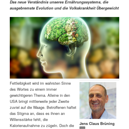
m
u
n
n
Das neue Verständnis unseres Ernährungssystems, die
g
a
ausgebremste Evolution und die Volkskrankheit Übergewicht
ä
n
e
v
n
i
r
d
g
a
e
ä
t
i
n
r
o
n
I
e
n
n
Fettleibigkeit wird im wahrsten Sinne
h
I
des Wortes zu einem immer
gewichtigeren Thema. Alleine in den
a
n
USA bringt mittlerweile jeder Zweite
zuviel auf die Waage. Betroffenen haftet
l
h
das Stigma an, dass es ihnen an
Willensstärke fehlt, die
Jens Claus Brüning
t
a
Kalorienaufnahme zu zügeln. Doch die