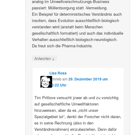
analog im Umweltverschmutzungs-Business
passiert: Müllentsorgung statt -Vermeidung.
Ein Beispiel für deterministisches Verständnis auch
insofern, dass Evolution ausschließlich biologisch
verstanden wird (anstatt beim Menschen
gesellschaftlich formatiert) und auch das individuelle
Verhalten ausschließlich biologisch-neurologisch.
Da freut sich die Pharma-Industrie.
↓
Antworten
Lisa Rosa
schrieb
am
29. Dezember 2019 um
12:22 Uhr
:
Tim Pritlove versucht jzwar ab und zu vorsichtig
auf gesellschaftliche Umweltfaktoren
hinzuweisen, aber da es „nicht unser
Spezialgebiet ist“, denkt der Forscher nicht daran,
es in seine Rechnung (also in den
Verständnisrahmen) einzubeziehen. Denn dafür