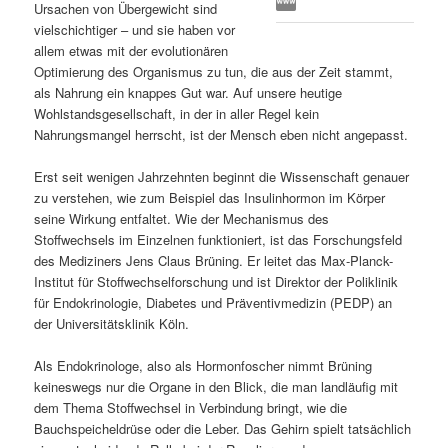
Ursachen von Übergewicht sind
s
l
vielschichtiger – und sie haben vor
allem etwas mit der evolutionären
p
t
Optimierung des Organismus zu tun, die aus der Zeit stammt,
als Nahrung ein knappes Gut war. Auf unsere heutige
r
s
Wohlstandsgesellschaft, in der in aller Regel kein
Nahrungsmangel herrscht, ist der Mensch eben nicht angepasst.
i
p
Erst seit wenigen Jahrzehnten beginnt die Wissenschaft genauer
zu verstehen, wie zum Beispiel das Insulinhormon im Körper
n
r
seine Wirkung entfaltet. Wie der Mechanismus des
Stoffwechsels im Einzelnen funktioniert, ist das Forschungsfeld
g
i
des Mediziners Jens Claus Brüning. Er leitet das Max-Planck-
Institut für Stoffwechselforschung und ist Direktor der Poliklinik
e
n
für Endokrinologie, Diabetes und Präventivmedizin (PEDP) an
der Universitätsklinik Köln.
n
g
Als Endokrinologe, also als Hormonfoscher nimmt Brüning
e
keineswegs nur die Organe in den Blick, die man landläufig mit
dem Thema Stoffwechsel in Verbindung bringt, wie die
n
Bauchspeicheldrüse oder die Leber. Das Gehirn spielt tatsächlich