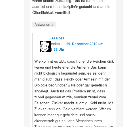
wären andere zuständig. Das ist für mich nicht
ausreichend transdisziplinär gedacht und an die
Öffentlichkeit vermittelt.
↓
Antworten
Lisa Rosa
schrieb
am
29. Dezember 2019 um
13:59 Uhr
:
Wie kommt es zB., dass früher die Reichen dick
waren und heute eher die Armen? Das kann
nicht biologisch begründet sein, es sei denn,
man glaubt, dass Reich- oder Armsein mit der
Biologie begründbar wäre oder gar genetisch
angelegt. Auch ist das Problem nicht, dass
zuviel gegessen würde, sondern zuviel vom
Falschen. Zucker macht süchtig. Kohl nicht. Mit
Zucker kann viel Geld verdient werden. Warum
können mehr gut gebildete und sozio-
ökonomisch gut situierte Menschen ihren
Zukerkonsum bewusst kontrollieren (ebenso wie