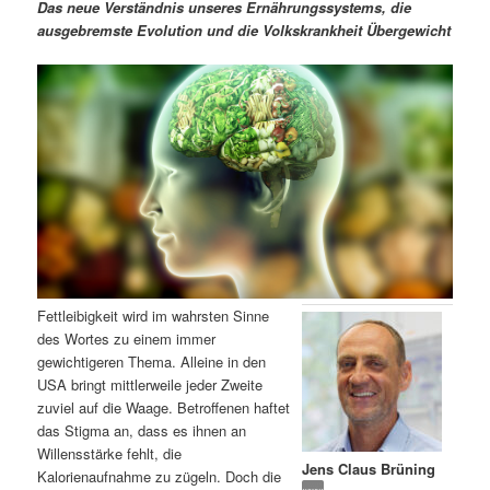
m
u
n
n
Das neue Verständnis unseres Ernährungssystems, die
g
a
ausgebremste Evolution und die Volkskrankheit Übergewicht
ä
n
e
v
n
i
r
d
g
a
e
ä
t
i
n
r
o
n
I
e
n
n
Fettleibigkeit wird im wahrsten Sinne
h
I
des Wortes zu einem immer
gewichtigeren Thema. Alleine in den
a
n
USA bringt mittlerweile jeder Zweite
zuviel auf die Waage. Betroffenen haftet
l
h
das Stigma an, dass es ihnen an
Willensstärke fehlt, die
Jens Claus Brüning
t
a
Kalorienaufnahme zu zügeln. Doch die