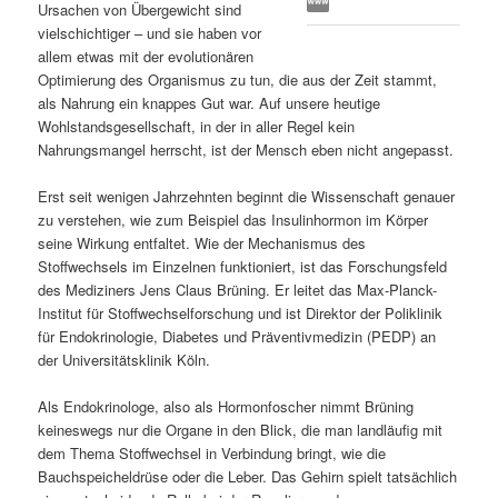
Ursachen von Übergewicht sind
s
l
vielschichtiger – und sie haben vor
allem etwas mit der evolutionären
p
t
Optimierung des Organismus zu tun, die aus der Zeit stammt,
als Nahrung ein knappes Gut war. Auf unsere heutige
r
s
Wohlstandsgesellschaft, in der in aller Regel kein
Nahrungsmangel herrscht, ist der Mensch eben nicht angepasst.
i
p
Erst seit wenigen Jahrzehnten beginnt die Wissenschaft genauer
zu verstehen, wie zum Beispiel das Insulinhormon im Körper
n
r
seine Wirkung entfaltet. Wie der Mechanismus des
Stoffwechsels im Einzelnen funktioniert, ist das Forschungsfeld
g
i
des Mediziners Jens Claus Brüning. Er leitet das Max-Planck-
Institut für Stoffwechselforschung und ist Direktor der Poliklinik
e
n
für Endokrinologie, Diabetes und Präventivmedizin (PEDP) an
der Universitätsklinik Köln.
n
g
Als Endokrinologe, also als Hormonfoscher nimmt Brüning
e
keineswegs nur die Organe in den Blick, die man landläufig mit
dem Thema Stoffwechsel in Verbindung bringt, wie die
n
Bauchspeicheldrüse oder die Leber. Das Gehirn spielt tatsächlich