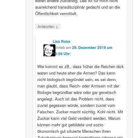
wären andere zuständig. Das ist für mich nicht
ausreichend transdisziplinär gedacht und an die
Öffentlichkeit vermittelt.
↓
Antworten
Lisa Rosa
schrieb
am
29. Dezember 2019 um
13:59 Uhr
:
Wie kommt es zB., dass früher die Reichen dick
waren und heute eher die Armen? Das kann
nicht biologisch begründet sein, es sei denn,
man glaubt, dass Reich- oder Armsein mit der
Biologie begründbar wäre oder gar genetisch
angelegt. Auch ist das Problem nicht, dass
zuviel gegessen würde, sondern zuviel vom
Falschen. Zucker macht süchtig. Kohl nicht. Mit
Zucker kann viel Geld verdient werden. Warum
können mehr gut gebildete und sozio-
ökonomisch gut situierte Menschen ihren
Zukerkonsum bewusst kontrollieren (ebenso wie