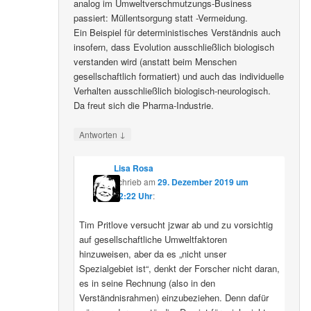
analog im Umweltverschmutzungs-Business
passiert: Müllentsorgung statt -Vermeidung.
Ein Beispiel für deterministisches Verständnis auch
insofern, dass Evolution ausschließlich biologisch
verstanden wird (anstatt beim Menschen
gesellschaftlich formatiert) und auch das individuelle
Verhalten ausschließlich biologisch-neurologisch.
Da freut sich die Pharma-Industrie.
↓
Antworten
Lisa Rosa
schrieb
am
29. Dezember 2019 um
12:22 Uhr
:
Tim Pritlove versucht jzwar ab und zu vorsichtig
auf gesellschaftliche Umweltfaktoren
hinzuweisen, aber da es „nicht unser
Spezialgebiet ist“, denkt der Forscher nicht daran,
es in seine Rechnung (also in den
Verständnisrahmen) einzubeziehen. Denn dafür