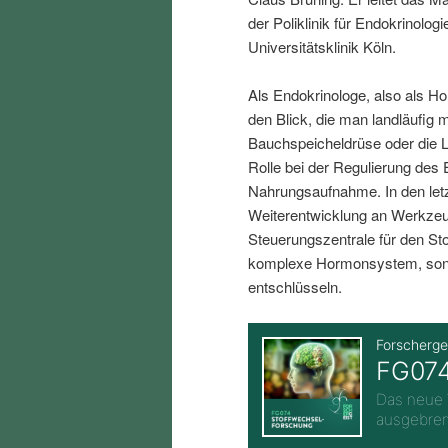
i
p
der Poliklinik für Endokrinolo
Universitätsklinik Köln.
n
r
Als Endokrinologe, also als H
den Blick, die man landläufig 
g
i
Bauchspeicheldrüse oder die L
Rolle bei der Regulierung des 
e
n
Nahrungsaufnahme. In den letz
Weiterentwicklung an Werkzeu
n
g
Steuerungszentrale für den Sto
komplexe Hormonsystem, sond
e
entschlüsseln.
n