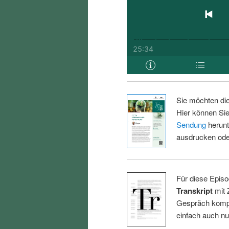
Sie möchten di
Hier können Sie
Sendung
herunt
ausdrucken oder
Für diese Episo
Transkript
mit 
Gespräch kompl
einfach auch n