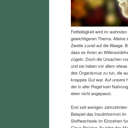
I
e
n
n
Fettleibigkeit wird im wahrst
h
I
gewichtigeren Thema. Alleine i
Zweite zuviel auf die Waage. B
a
n
dass es ihnen an Willensstärke
zügeln. Doch die Ursachen von
l
h
und sie haben vor allem etwas
des Organismus zu tun, die au
t
a
knappes Gut war. Auf unsere h
der in aller Regel kein Nahrun
s
l
eben nicht angepasst.
p
t
Erst seit wenigen Jahrzehnten
Beispiel das Insulinhormon im
r
s
Stoffwechsels im Einzelnen fun
Claus Brüning. Er leitet das Ma