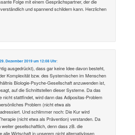
essante Folge mit einem Gesprächspartner, der die
 verständlich und spannend schildern kann. Herzlichen
29. Dezember 2019 um 12:08 Uhr
:
htig ausgedrückt), dass gar keine Idee davon besteht,
der Komplexität bzw. des Systemischen im Menschen
rhältnis Biologie-Psyche-Gesellschaft anzuwenden ist,
sagt, auf die Schnittstellen dieser Systeme. Da das
e nicht stattfindet, wird dann das Adipositas-Problem
persönliches Problem (nicht etwa als
) adressiert. Und schlimmer noch: Die Kur wird
Therapie (nicht etwa als Prävention) verstanden. Da
 weiter gesellschaftlich, denn dass zB. die
e alle Wirtschaft in unserem nicht alternativlosen