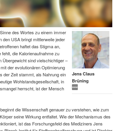
en Sinne des Wortes zu einem immer
n den USA bringt mittlerweile jeder
etroffenen haftet das Stigma an,
 fehlt, die Kalorienaufnahme zu
 Übergewicht sind vielschichtiger –
 mit der evolutionären Optimierung
Jens Claus
s der Zeit stammt, als Nahrung ein
Brüning
eutige Wohlstandsgesellschaft, in
gsmangel herrscht, ist der Mensch
 beginnt die Wissenschaft genauer zu verstehen, wie zum
 Körper seine Wirkung entfaltet. Wie der Mechanismus des
ktioniert, ist das Forschungsfeld des Mediziners Jens
x-Planck-Institut für Stoffwechselforschung und ist Direktor