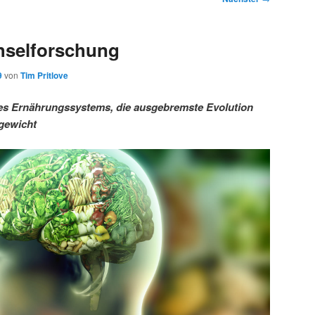
hselforschung
9
von
Tim Pritlove
es Ernährungssystems, die ausgebremste Evolution
rgewicht