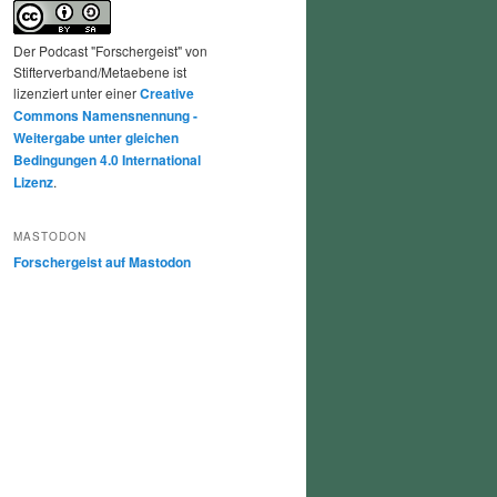
Der Podcast "Forschergeist" von
Stifterverband/Metaebene ist
lizenziert unter einer
Creative
Commons Namensnennung -
Weitergabe unter gleichen
Bedingungen 4.0 International
Lizenz
.
MASTODON
Forschergeist auf Mastodon