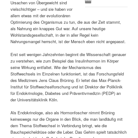
Ursachen von Übergewicht sind
s
l
vielschichtiger – und sie haben vor
allem etwas mit der evolutionären
p
t
Optimierung des Organismus zu tun, die aus der Zeit stammt,
als Nahrung ein knappes Gut war. Auf unsere heutige
r
s
Wohlstandsgesellschaft, in der in aller Regel kein
Nahrungsmangel herrscht, ist der Mensch eben nicht angepasst.
i
p
Erst seit wenigen Jahrzehnten beginnt die Wissenschaft genauer
zu verstehen, wie zum Beispiel das Insulinhormon im Körper
n
r
seine Wirkung entfaltet. Wie der Mechanismus des
Stoffwechsels im Einzelnen funktioniert, ist das Forschungsfeld
g
i
des Mediziners Jens Claus Brüning. Er leitet das Max-Planck-
Institut für Stoffwechselforschung und ist Direktor der Poliklinik
e
n
für Endokrinologie, Diabetes und Präventivmedizin (PEDP) an
der Universitätsklinik Köln.
n
g
Als Endokrinologe, also als Hormonfoscher nimmt Brüning
e
keineswegs nur die Organe in den Blick, die man landläufig mit
dem Thema Stoffwechsel in Verbindung bringt, wie die
n
Bauchspeicheldrüse oder die Leber. Das Gehirn spielt tatsächlich