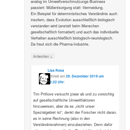
analog im Umweltverschmutzungs-Business
passiert: Müllentsorgung statt -Vermeidung.
Ein Beispiel für deterministisches Verständnis auch
insofern, dass Evolution ausschließlich biologisch
verstanden wird (anstatt beim Menschen
gesellschaftlich formatiert) und auch das individuelle
Verhalten ausschließlich biologisch-neurologisch.
Da freut sich die Pharma-Industrie.
↓
Antworten
Lisa Rosa
schrieb
am
29. Dezember 2019 um
12:22 Uhr
:
Tim Pritlove versucht jzwar ab und zu vorsichtig
auf gesellschaftliche Umweltfaktoren
hinzuweisen, aber da es „nicht unser
Spezialgebiet ist“, denkt der Forscher nicht daran,
es in seine Rechnung (also in den
Verständnisrahmen) einzubeziehen. Denn dafür