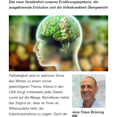
m
u
n
n
Das neue Verständnis unseres Ernährungssystems, die
g
a
ausgebremste Evolution und die Volkskrankheit Übergewicht
ä
n
e
v
n
i
r
d
g
a
e
ä
t
i
n
r
o
n
I
e
n
n
Fettleibigkeit wird im wahrsten Sinne
h
I
des Wortes zu einem immer
gewichtigeren Thema. Alleine in den
a
n
USA bringt mittlerweile jeder Zweite
zuviel auf die Waage. Betroffenen haftet
l
h
das Stigma an, dass es ihnen an
Willensstärke fehlt, die
Jens Claus Brüning
t
a
Kalorienaufnahme zu zügeln. Doch die