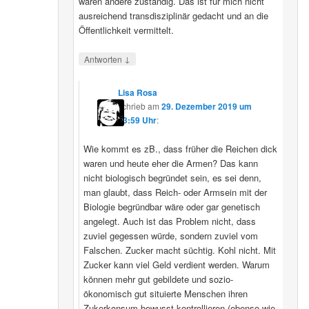
wären andere zuständig. Das ist für mich nicht
ausreichend transdisziplinär gedacht und an die
Öffentlichkeit vermittelt.
↓
Antworten
Lisa Rosa
schrieb
am
29. Dezember 2019 um
13:59 Uhr
:
Wie kommt es zB., dass früher die Reichen dick
waren und heute eher die Armen? Das kann
nicht biologisch begründet sein, es sei denn,
man glaubt, dass Reich- oder Armsein mit der
Biologie begründbar wäre oder gar genetisch
angelegt. Auch ist das Problem nicht, dass
zuviel gegessen würde, sondern zuviel vom
Falschen. Zucker macht süchtig. Kohl nicht. Mit
Zucker kann viel Geld verdient werden. Warum
können mehr gut gebildete und sozio-
ökonomisch gut situierte Menschen ihren
Zukerkonsum bewusst kontrollieren (ebenso wie