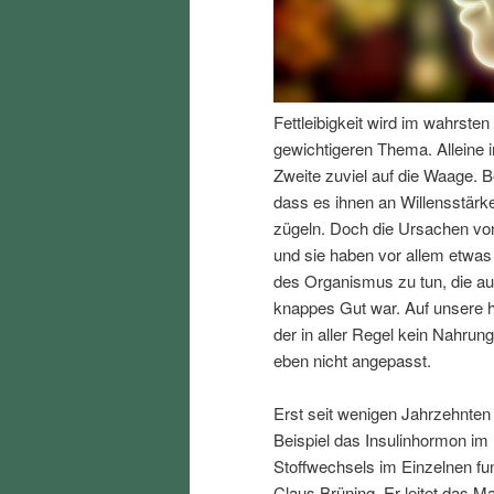
I
e
n
n
Fettleibigkeit wird im wahrst
h
I
gewichtigeren Thema. Alleine i
Zweite zuviel auf die Waage. B
a
n
dass es ihnen an Willensstärke
zügeln. Doch die Ursachen von
l
h
und sie haben vor allem etwas
des Organismus zu tun, die au
t
a
knappes Gut war. Auf unsere h
der in aller Regel kein Nahrun
s
l
eben nicht angepasst.
p
t
Erst seit wenigen Jahrzehnten
Beispiel das Insulinhormon im
r
s
Stoffwechsels im Einzelnen fun
Claus Brüning. Er leitet das Ma