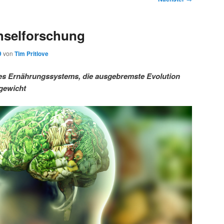
hselforschung
9
von
Tim Pritlove
es Ernährungssystems, die ausgebremste Evolution
rgewicht