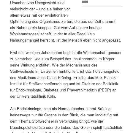
Ursachen von Übergewicht sind
s
l
vielschichtiger – und sie haben vor
allem etwas mit der evolutionären
p
t
Optimierung des Organismus zu tun, die aus der Zeit stammt,
als Nahrung ein knappes Gut war. Auf unsere heutige
r
s
Wohlstandsgesellschaft, in der in aller Regel kein
Nahrungsmangel herrscht, ist der Mensch eben nicht angepasst.
i
p
Erst seit wenigen Jahrzehnten beginnt die Wissenschaft genauer
zu verstehen, wie zum Beispiel das Insulinhormon im Körper
n
r
seine Wirkung entfaltet. Wie der Mechanismus des
Stoffwechsels im Einzelnen funktioniert, ist das Forschungsfeld
g
i
des Mediziners Jens Claus Brüning. Er leitet das Max-Planck-
Institut für Stoffwechselforschung und ist Direktor der Poliklinik
e
n
für Endokrinologie, Diabetes und Präventivmedizin (PEDP) an
der Universitätsklinik Köln.
n
g
Als Endokrinologe, also als Hormonfoscher nimmt Brüning
e
keineswegs nur die Organe in den Blick, die man landläufig mit
dem Thema Stoffwechsel in Verbindung bringt, wie die
n
Bauchspeicheldrüse oder die Leber. Das Gehirn spielt tatsächlich