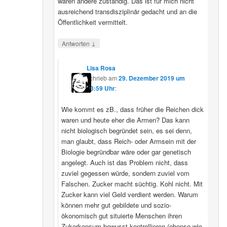
wären andere zuständig. Das ist für mich nicht
ausreichend transdisziplinär gedacht und an die
Öffentlichkeit vermittelt.
↓
Antworten
Lisa Rosa
schrieb
am
29. Dezember 2019 um
13:59 Uhr
:
Wie kommt es zB., dass früher die Reichen dick
waren und heute eher die Armen? Das kann
nicht biologisch begründet sein, es sei denn,
man glaubt, dass Reich- oder Armsein mit der
Biologie begründbar wäre oder gar genetisch
angelegt. Auch ist das Problem nicht, dass
zuviel gegessen würde, sondern zuviel vom
Falschen. Zucker macht süchtig. Kohl nicht. Mit
Zucker kann viel Geld verdient werden. Warum
können mehr gut gebildete und sozio-
ökonomisch gut situierte Menschen ihren
Zukerkonsum bewusst kontrollieren (ebenso wie