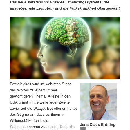
m
u
n
n
Das neue Verständnis unseres Ernährungssystems, die
g
a
ausgebremste Evolution und die Volkskrankheit Übergewicht
ä
n
e
v
n
i
r
d
g
a
e
ä
t
i
n
r
o
n
I
e
n
n
Fettleibigkeit wird im wahrsten Sinne
h
I
des Wortes zu einem immer
gewichtigeren Thema. Alleine in den
a
n
USA bringt mittlerweile jeder Zweite
zuviel auf die Waage. Betroffenen haftet
l
h
das Stigma an, dass es ihnen an
Willensstärke fehlt, die
Jens Claus Brüning
t
a
Kalorienaufnahme zu zügeln. Doch die