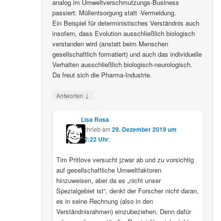
analog im Umweltverschmutzungs-Business
passiert: Müllentsorgung statt -Vermeidung.
Ein Beispiel für deterministisches Verständnis auch
insofern, dass Evolution ausschließlich biologisch
verstanden wird (anstatt beim Menschen
gesellschaftlich formatiert) und auch das individuelle
Verhalten ausschließlich biologisch-neurologisch.
Da freut sich die Pharma-Industrie.
↓
Antworten
Lisa Rosa
schrieb
am
29. Dezember 2019 um
12:22 Uhr
:
Tim Pritlove versucht jzwar ab und zu vorsichtig
auf gesellschaftliche Umweltfaktoren
hinzuweisen, aber da es „nicht unser
Spezialgebiet ist“, denkt der Forscher nicht daran,
es in seine Rechnung (also in den
Verständnisrahmen) einzubeziehen. Denn dafür