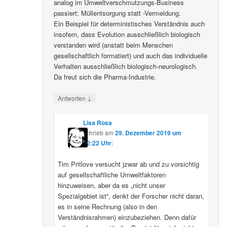
analog im Umweltverschmutzungs-Business
passiert: Müllentsorgung statt -Vermeidung.
Ein Beispiel für deterministisches Verständnis auch
insofern, dass Evolution ausschließlich biologisch
verstanden wird (anstatt beim Menschen
gesellschaftlich formatiert) und auch das individuelle
Verhalten ausschließlich biologisch-neurologisch.
Da freut sich die Pharma-Industrie.
↓
Antworten
Lisa Rosa
schrieb
am
29. Dezember 2019 um
12:22 Uhr
:
Tim Pritlove versucht jzwar ab und zu vorsichtig
auf gesellschaftliche Umweltfaktoren
hinzuweisen, aber da es „nicht unser
Spezialgebiet ist“, denkt der Forscher nicht daran,
es in seine Rechnung (also in den
Verständnisrahmen) einzubeziehen. Denn dafür