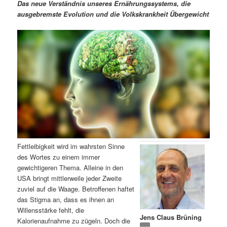
m
u
n
n
Das neue Verständnis unseres Ernährungssystems, die
g
a
ausgebremste Evolution und die Volkskrankheit Übergewicht
ä
n
e
v
n
i
r
d
g
a
e
ä
t
i
n
r
o
n
I
e
n
n
Fettleibigkeit wird im wahrsten Sinne
h
I
des Wortes zu einem immer
gewichtigeren Thema. Alleine in den
a
n
USA bringt mittlerweile jeder Zweite
zuviel auf die Waage. Betroffenen haftet
l
h
das Stigma an, dass es ihnen an
Willensstärke fehlt, die
Jens Claus Brüning
t
a
Kalorienaufnahme zu zügeln. Doch die