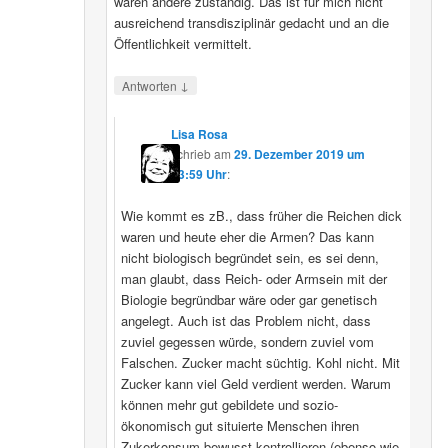
wären andere zuständig. Das ist für mich nicht
ausreichend transdisziplinär gedacht und an die
Öffentlichkeit vermittelt.
↓
Antworten
Lisa Rosa
schrieb
am
29. Dezember 2019 um
13:59 Uhr
:
Wie kommt es zB., dass früher die Reichen dick
waren und heute eher die Armen? Das kann
nicht biologisch begründet sein, es sei denn,
man glaubt, dass Reich- oder Armsein mit der
Biologie begründbar wäre oder gar genetisch
angelegt. Auch ist das Problem nicht, dass
zuviel gegessen würde, sondern zuviel vom
Falschen. Zucker macht süchtig. Kohl nicht. Mit
Zucker kann viel Geld verdient werden. Warum
können mehr gut gebildete und sozio-
ökonomisch gut situierte Menschen ihren
Zukerkonsum bewusst kontrollieren (ebenso wie