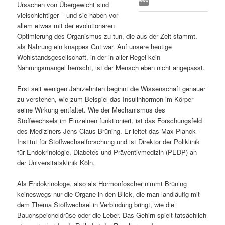
Ursachen von Übergewicht sind
s
l
vielschichtiger – und sie haben vor
allem etwas mit der evolutionären
p
t
Optimierung des Organismus zu tun, die aus der Zeit stammt,
als Nahrung ein knappes Gut war. Auf unsere heutige
r
s
Wohlstandsgesellschaft, in der in aller Regel kein
Nahrungsmangel herrscht, ist der Mensch eben nicht angepasst.
i
p
Erst seit wenigen Jahrzehnten beginnt die Wissenschaft genauer
zu verstehen, wie zum Beispiel das Insulinhormon im Körper
n
r
seine Wirkung entfaltet. Wie der Mechanismus des
Stoffwechsels im Einzelnen funktioniert, ist das Forschungsfeld
g
i
des Mediziners Jens Claus Brüning. Er leitet das Max-Planck-
Institut für Stoffwechselforschung und ist Direktor der Poliklinik
e
n
für Endokrinologie, Diabetes und Präventivmedizin (PEDP) an
der Universitätsklinik Köln.
n
g
Als Endokrinologe, also als Hormonfoscher nimmt Brüning
e
keineswegs nur die Organe in den Blick, die man landläufig mit
dem Thema Stoffwechsel in Verbindung bringt, wie die
n
Bauchspeicheldrüse oder die Leber. Das Gehirn spielt tatsächlich