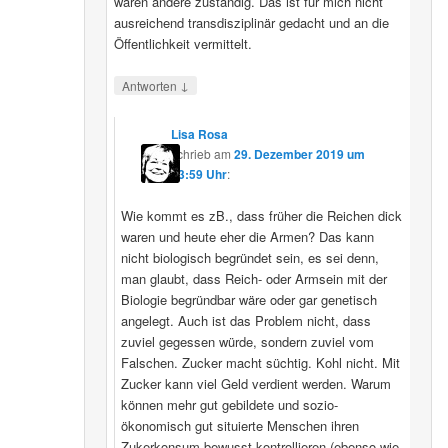
wären andere zuständig. Das ist für mich nicht
ausreichend transdisziplinär gedacht und an die
Öffentlichkeit vermittelt.
↓
Antworten
Lisa Rosa
schrieb
am
29. Dezember 2019 um
13:59 Uhr
:
Wie kommt es zB., dass früher die Reichen dick
waren und heute eher die Armen? Das kann
nicht biologisch begründet sein, es sei denn,
man glaubt, dass Reich- oder Armsein mit der
Biologie begründbar wäre oder gar genetisch
angelegt. Auch ist das Problem nicht, dass
zuviel gegessen würde, sondern zuviel vom
Falschen. Zucker macht süchtig. Kohl nicht. Mit
Zucker kann viel Geld verdient werden. Warum
können mehr gut gebildete und sozio-
ökonomisch gut situierte Menschen ihren
Zukerkonsum bewusst kontrollieren (ebenso wie