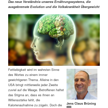
m
u
n
n
Das neue Verständnis unseres Ernährungssystems, die
g
a
ausgebremste Evolution und die Volkskrankheit Übergewicht
ä
n
e
v
n
i
r
d
g
a
e
ä
t
i
n
r
o
n
I
e
n
n
Fettleibigkeit wird im wahrsten Sinne
h
I
des Wortes zu einem immer
gewichtigeren Thema. Alleine in den
a
n
USA bringt mittlerweile jeder Zweite
zuviel auf die Waage. Betroffenen haftet
l
h
das Stigma an, dass es ihnen an
Willensstärke fehlt, die
Jens Claus Brüning
t
a
Kalorienaufnahme zu zügeln. Doch die