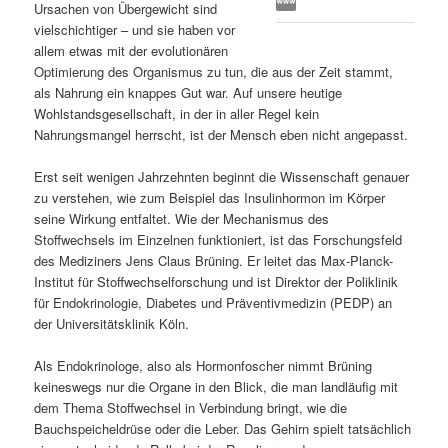
Ursachen von Übergewicht sind
s
l
vielschichtiger – und sie haben vor
allem etwas mit der evolutionären
p
t
Optimierung des Organismus zu tun, die aus der Zeit stammt,
als Nahrung ein knappes Gut war. Auf unsere heutige
r
s
Wohlstandsgesellschaft, in der in aller Regel kein
Nahrungsmangel herrscht, ist der Mensch eben nicht angepasst.
i
p
Erst seit wenigen Jahrzehnten beginnt die Wissenschaft genauer
zu verstehen, wie zum Beispiel das Insulinhormon im Körper
n
r
seine Wirkung entfaltet. Wie der Mechanismus des
Stoffwechsels im Einzelnen funktioniert, ist das Forschungsfeld
g
i
des Mediziners Jens Claus Brüning. Er leitet das Max-Planck-
Institut für Stoffwechselforschung und ist Direktor der Poliklinik
e
n
für Endokrinologie, Diabetes und Präventivmedizin (PEDP) an
der Universitätsklinik Köln.
n
g
Als Endokrinologe, also als Hormonfoscher nimmt Brüning
e
keineswegs nur die Organe in den Blick, die man landläufig mit
dem Thema Stoffwechsel in Verbindung bringt, wie die
n
Bauchspeicheldrüse oder die Leber. Das Gehirn spielt tatsächlich