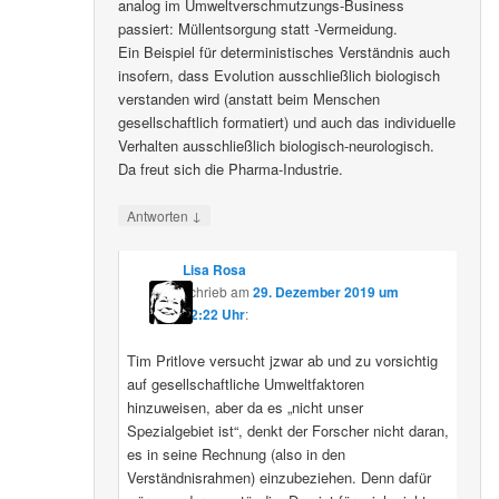
analog im Umweltverschmutzungs-Business
passiert: Müllentsorgung statt -Vermeidung.
Ein Beispiel für deterministisches Verständnis auch
insofern, dass Evolution ausschließlich biologisch
verstanden wird (anstatt beim Menschen
gesellschaftlich formatiert) und auch das individuelle
Verhalten ausschließlich biologisch-neurologisch.
Da freut sich die Pharma-Industrie.
↓
Antworten
Lisa Rosa
schrieb
am
29. Dezember 2019 um
12:22 Uhr
:
Tim Pritlove versucht jzwar ab und zu vorsichtig
auf gesellschaftliche Umweltfaktoren
hinzuweisen, aber da es „nicht unser
Spezialgebiet ist“, denkt der Forscher nicht daran,
es in seine Rechnung (also in den
Verständnisrahmen) einzubeziehen. Denn dafür