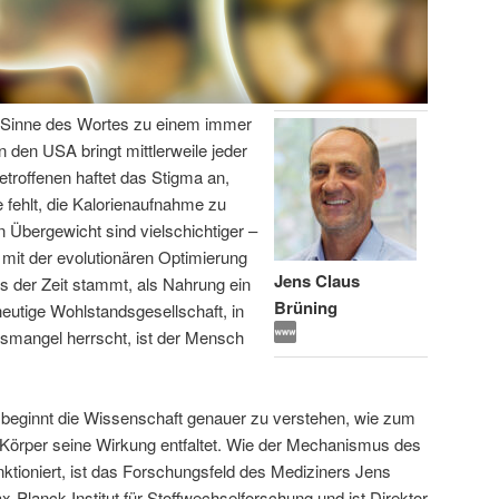
en Sinne des Wortes zu einem immer
n den USA bringt mittlerweile jeder
etroffenen haftet das Stigma an,
 fehlt, die Kalorienaufnahme zu
 Übergewicht sind vielschichtiger –
 mit der evolutionären Optimierung
Jens Claus
s der Zeit stammt, als Nahrung ein
Brüning
eutige Wohlstandsgesellschaft, in
gsmangel herrscht, ist der Mensch
 beginnt die Wissenschaft genauer zu verstehen, wie zum
 Körper seine Wirkung entfaltet. Wie der Mechanismus des
ktioniert, ist das Forschungsfeld des Mediziners Jens
x-Planck-Institut für Stoffwechselforschung und ist Direktor