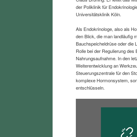
i
p
der Poliklinik für Endokrinolo
Universitätsklinik Köln.
n
r
Als Endokrinologe, also als H
den Blick, die man landläufig 
g
i
Bauchspeicheldrüse oder die L
Rolle bei der Regulierung des 
e
n
Nahrungsaufnahme. In den letz
Weiterentwicklung an Werkzeu
n
g
Steuerungszentrale für den Sto
komplexe Hormonsystem, sond
e
entschlüsseln.
n