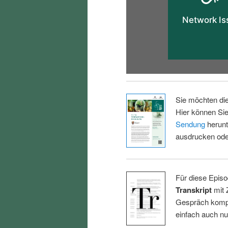
Sie möchten di
Hier können Sie
Sendung
herunt
ausdrucken oder
Für diese Episo
Transkript
mit 
Gespräch kompl
einfach auch n