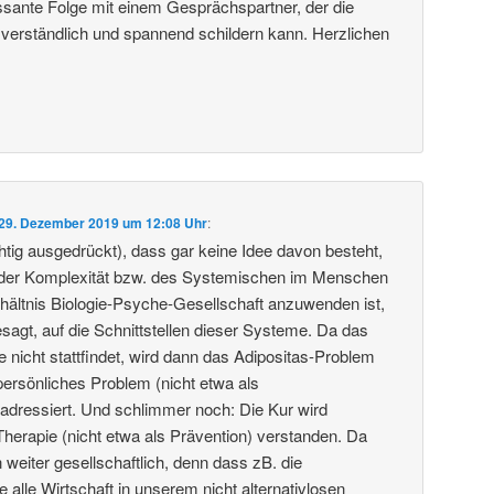
essante Folge mit einem Gesprächspartner, der die
 verständlich und spannend schildern kann. Herzlichen
29. Dezember 2019 um 12:08 Uhr
:
htig ausgedrückt), dass gar keine Idee davon besteht,
der Komplexität bzw. des Systemischen im Menschen
rhältnis Biologie-Psyche-Gesellschaft anzuwenden ist,
sagt, auf die Schnittstellen dieser Systeme. Da das
e nicht stattfindet, wird dann das Adipositas-Problem
persönliches Problem (nicht etwa als
) adressiert. Und schlimmer noch: Die Kur wird
Therapie (nicht etwa als Prävention) verstanden. Da
 weiter gesellschaftlich, denn dass zB. die
e alle Wirtschaft in unserem nicht alternativlosen