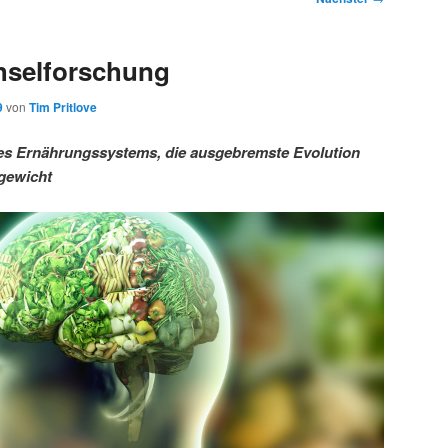
hselforschung
9
von
Tim Pritlove
es Ernährungssystems, die ausgebremste Evolution
rgewicht