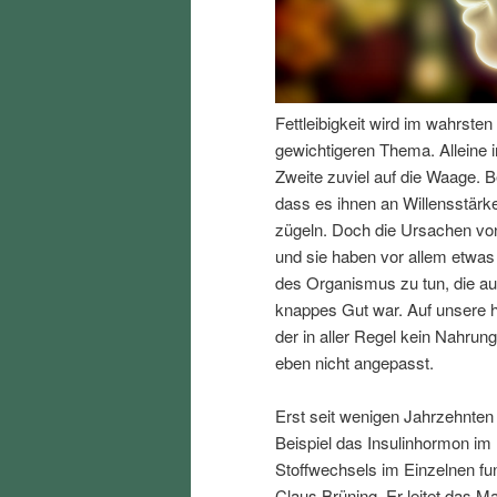
I
e
n
n
Fettleibigkeit wird im wahrst
h
I
gewichtigeren Thema. Alleine i
Zweite zuviel auf die Waage. B
a
n
dass es ihnen an Willensstärke
zügeln. Doch die Ursachen von
l
h
und sie haben vor allem etwas
des Organismus zu tun, die au
t
a
knappes Gut war. Auf unsere h
der in aller Regel kein Nahrun
s
l
eben nicht angepasst.
p
t
Erst seit wenigen Jahrzehnten
Beispiel das Insulinhormon im
r
s
Stoffwechsels im Einzelnen fun
Claus Brüning. Er leitet das Ma