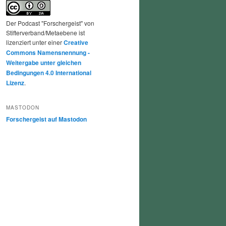
Der Podcast "Forschergeist" von
Stifterverband/Metaebene ist
lizenziert unter einer
Creative
Commons Namensnennung -
Weitergabe unter gleichen
Bedingungen 4.0 International
Lizenz
.
MASTODON
Forschergeist auf Mastodon