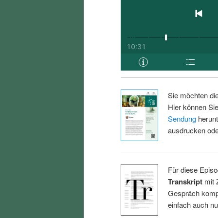
Sie möchten di
Hier können Sie
Sendung
herunt
ausdrucken oder
Für diese Episo
Transkript
mit 
Gespräch kompl
einfach auch n