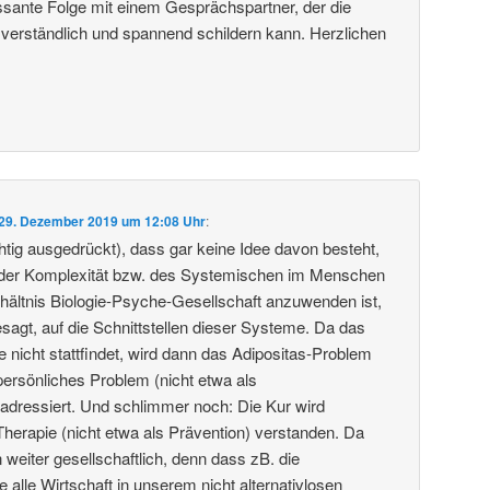
essante Folge mit einem Gesprächspartner, der die
 verständlich und spannend schildern kann. Herzlichen
29. Dezember 2019 um 12:08 Uhr
:
htig ausgedrückt), dass gar keine Idee davon besteht,
der Komplexität bzw. des Systemischen im Menschen
rhältnis Biologie-Psyche-Gesellschaft anzuwenden ist,
sagt, auf die Schnittstellen dieser Systeme. Da das
e nicht stattfindet, wird dann das Adipositas-Problem
persönliches Problem (nicht etwa als
) adressiert. Und schlimmer noch: Die Kur wird
Therapie (nicht etwa als Prävention) verstanden. Da
 weiter gesellschaftlich, denn dass zB. die
e alle Wirtschaft in unserem nicht alternativlosen