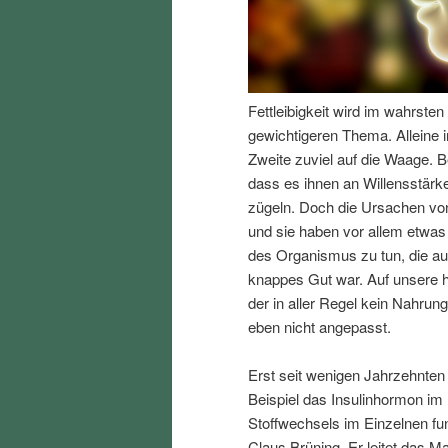
I
e
n
n
Fettleibigkeit wird im wahrst
h
I
gewichtigeren Thema. Alleine i
Zweite zuviel auf die Waage. B
a
n
dass es ihnen an Willensstärke
zügeln. Doch die Ursachen von
l
h
und sie haben vor allem etwas
des Organismus zu tun, die au
t
a
knappes Gut war. Auf unsere h
der in aller Regel kein Nahrun
s
l
eben nicht angepasst.
p
t
Erst seit wenigen Jahrzehnten
Beispiel das Insulinhormon im
r
s
Stoffwechsels im Einzelnen fun
Claus Brüning. Er leitet das Ma