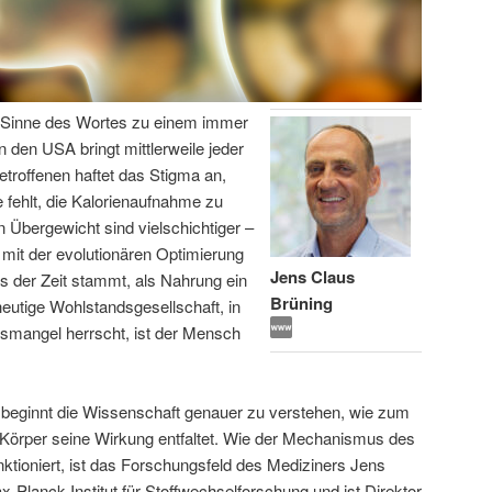
en Sinne des Wortes zu einem immer
n den USA bringt mittlerweile jeder
etroffenen haftet das Stigma an,
 fehlt, die Kalorienaufnahme zu
 Übergewicht sind vielschichtiger –
 mit der evolutionären Optimierung
Jens Claus
s der Zeit stammt, als Nahrung ein
Brüning
eutige Wohlstandsgesellschaft, in
gsmangel herrscht, ist der Mensch
 beginnt die Wissenschaft genauer zu verstehen, wie zum
 Körper seine Wirkung entfaltet. Wie der Mechanismus des
ktioniert, ist das Forschungsfeld des Mediziners Jens
x-Planck-Institut für Stoffwechselforschung und ist Direktor