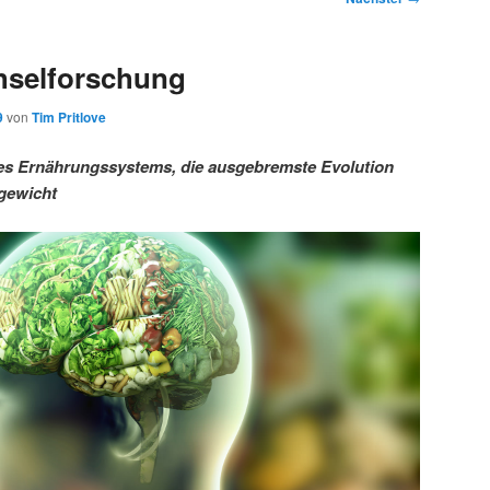
hselforschung
9
von
Tim Pritlove
es Ernährungssystems, die ausgebremste Evolution
rgewicht