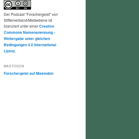
Der Podcast "Forschergeist" von
Stifterverband/Metaebene ist
lizenziert unter einer
Creative
Commons Namensnennung -
Weitergabe unter gleichen
Bedingungen 4.0 International
Lizenz
.
MASTODON
Forschergeist auf Mastodon