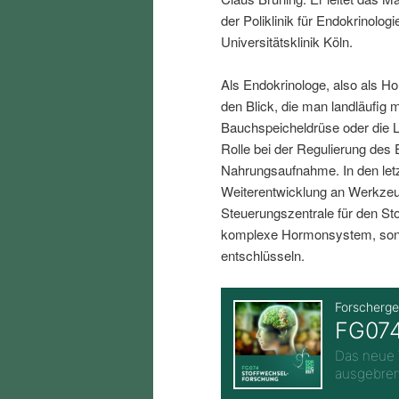
i
p
der Poliklinik für Endokrinolo
Universitätsklinik Köln.
n
r
Als Endokrinologe, also als H
den Blick, die man landläufig 
g
i
Bauchspeicheldrüse oder die L
Rolle bei der Regulierung des 
e
n
Nahrungsaufnahme. In den letz
Weiterentwicklung an Werkzeu
n
g
Steuerungszentrale für den Sto
komplexe Hormonsystem, sond
e
entschlüsseln.
n