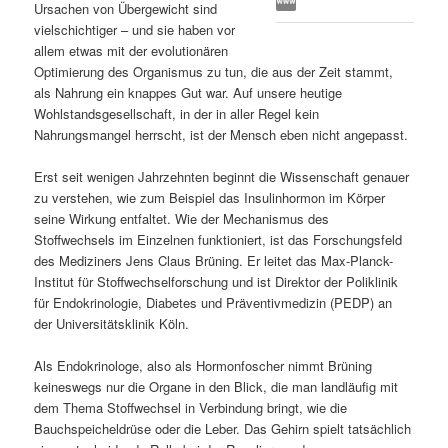
Ursachen von Übergewicht sind
s
l
vielschichtiger – und sie haben vor
allem etwas mit der evolutionären
p
t
Optimierung des Organismus zu tun, die aus der Zeit stammt,
als Nahrung ein knappes Gut war. Auf unsere heutige
r
s
Wohlstandsgesellschaft, in der in aller Regel kein
Nahrungsmangel herrscht, ist der Mensch eben nicht angepasst.
i
p
Erst seit wenigen Jahrzehnten beginnt die Wissenschaft genauer
zu verstehen, wie zum Beispiel das Insulinhormon im Körper
n
r
seine Wirkung entfaltet. Wie der Mechanismus des
Stoffwechsels im Einzelnen funktioniert, ist das Forschungsfeld
g
i
des Mediziners Jens Claus Brüning. Er leitet das Max-Planck-
Institut für Stoffwechselforschung und ist Direktor der Poliklinik
e
n
für Endokrinologie, Diabetes und Präventivmedizin (PEDP) an
der Universitätsklinik Köln.
n
g
Als Endokrinologe, also als Hormonfoscher nimmt Brüning
e
keineswegs nur die Organe in den Blick, die man landläufig mit
dem Thema Stoffwechsel in Verbindung bringt, wie die
n
Bauchspeicheldrüse oder die Leber. Das Gehirn spielt tatsächlich