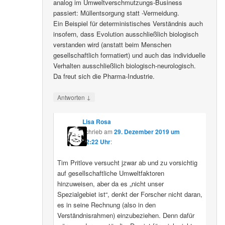
analog im Umweltverschmutzungs-Business
passiert: Müllentsorgung statt -Vermeidung.
Ein Beispiel für deterministisches Verständnis auch
insofern, dass Evolution ausschließlich biologisch
verstanden wird (anstatt beim Menschen
gesellschaftlich formatiert) und auch das individuelle
Verhalten ausschließlich biologisch-neurologisch.
Da freut sich die Pharma-Industrie.
↓
Antworten
Lisa Rosa
schrieb
am
29. Dezember 2019 um
12:22 Uhr
:
Tim Pritlove versucht jzwar ab und zu vorsichtig
auf gesellschaftliche Umweltfaktoren
hinzuweisen, aber da es „nicht unser
Spezialgebiet ist“, denkt der Forscher nicht daran,
es in seine Rechnung (also in den
Verständnisrahmen) einzubeziehen. Denn dafür