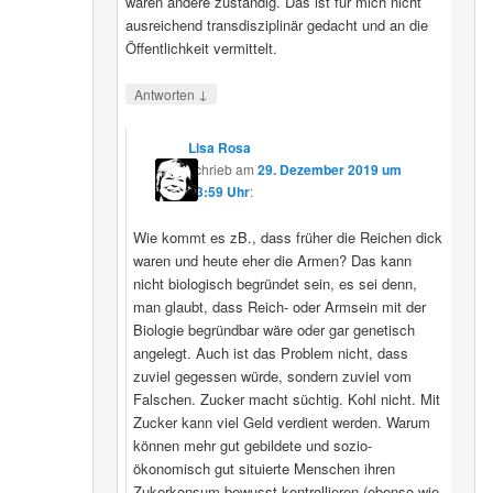
wären andere zuständig. Das ist für mich nicht
ausreichend transdisziplinär gedacht und an die
Öffentlichkeit vermittelt.
↓
Antworten
Lisa Rosa
schrieb
am
29. Dezember 2019 um
13:59 Uhr
:
Wie kommt es zB., dass früher die Reichen dick
waren und heute eher die Armen? Das kann
nicht biologisch begründet sein, es sei denn,
man glaubt, dass Reich- oder Armsein mit der
Biologie begründbar wäre oder gar genetisch
angelegt. Auch ist das Problem nicht, dass
zuviel gegessen würde, sondern zuviel vom
Falschen. Zucker macht süchtig. Kohl nicht. Mit
Zucker kann viel Geld verdient werden. Warum
können mehr gut gebildete und sozio-
ökonomisch gut situierte Menschen ihren
Zukerkonsum bewusst kontrollieren (ebenso wie