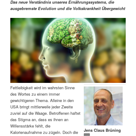
m
u
n
n
Das neue Verständnis unseres Ernährungssystems, die
g
a
ausgebremste Evolution und die Volkskrankheit Übergewicht
ä
n
e
v
n
i
r
d
g
a
e
ä
t
i
n
r
o
n
I
e
n
n
Fettleibigkeit wird im wahrsten Sinne
h
I
des Wortes zu einem immer
gewichtigeren Thema. Alleine in den
a
n
USA bringt mittlerweile jeder Zweite
zuviel auf die Waage. Betroffenen haftet
l
h
das Stigma an, dass es ihnen an
Willensstärke fehlt, die
Jens Claus Brüning
t
a
Kalorienaufnahme zu zügeln. Doch die