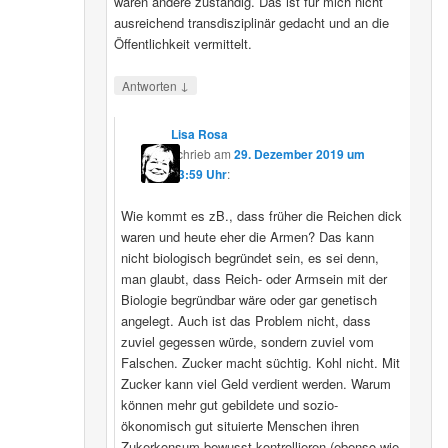
wären andere zuständig. Das ist für mich nicht
ausreichend transdisziplinär gedacht und an die
Öffentlichkeit vermittelt.
↓
Antworten
Lisa Rosa
schrieb
am
29. Dezember 2019 um
13:59 Uhr
:
Wie kommt es zB., dass früher die Reichen dick
waren und heute eher die Armen? Das kann
nicht biologisch begründet sein, es sei denn,
man glaubt, dass Reich- oder Armsein mit der
Biologie begründbar wäre oder gar genetisch
angelegt. Auch ist das Problem nicht, dass
zuviel gegessen würde, sondern zuviel vom
Falschen. Zucker macht süchtig. Kohl nicht. Mit
Zucker kann viel Geld verdient werden. Warum
können mehr gut gebildete und sozio-
ökonomisch gut situierte Menschen ihren
Zukerkonsum bewusst kontrollieren (ebenso wie