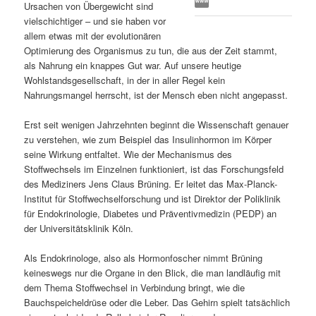
Ursachen von Übergewicht sind
s
l
vielschichtiger – und sie haben vor
allem etwas mit der evolutionären
p
t
Optimierung des Organismus zu tun, die aus der Zeit stammt,
als Nahrung ein knappes Gut war. Auf unsere heutige
r
s
Wohlstandsgesellschaft, in der in aller Regel kein
Nahrungsmangel herrscht, ist der Mensch eben nicht angepasst.
i
p
Erst seit wenigen Jahrzehnten beginnt die Wissenschaft genauer
zu verstehen, wie zum Beispiel das Insulinhormon im Körper
n
r
seine Wirkung entfaltet. Wie der Mechanismus des
Stoffwechsels im Einzelnen funktioniert, ist das Forschungsfeld
g
i
des Mediziners Jens Claus Brüning. Er leitet das Max-Planck-
Institut für Stoffwechselforschung und ist Direktor der Poliklinik
e
n
für Endokrinologie, Diabetes und Präventivmedizin (PEDP) an
der Universitätsklinik Köln.
n
g
Als Endokrinologe, also als Hormonfoscher nimmt Brüning
e
keineswegs nur die Organe in den Blick, die man landläufig mit
dem Thema Stoffwechsel in Verbindung bringt, wie die
n
Bauchspeicheldrüse oder die Leber. Das Gehirn spielt tatsächlich