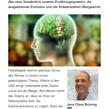
m
u
n
n
Das neue Verständnis unseres Ernährungssystems, die
g
a
ausgebremste Evolution und die Volkskrankheit Übergewicht
ä
n
e
v
n
i
r
d
g
a
e
ä
t
i
n
r
o
n
I
e
n
n
Fettleibigkeit wird im wahrsten Sinne
h
I
des Wortes zu einem immer
gewichtigeren Thema. Alleine in den
a
n
USA bringt mittlerweile jeder Zweite
zuviel auf die Waage. Betroffenen haftet
l
h
das Stigma an, dass es ihnen an
Willensstärke fehlt, die
Jens Claus Brüning
t
a
Kalorienaufnahme zu zügeln. Doch die