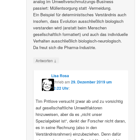
analog im Umweltverschmutzungs-Business
passiert: Müllentsorgung statt -Vermeidung.
Ein Beispiel für deterministisches Verständnis auch
insofern, dass Evolution ausschließlich biologisch
verstanden wird (anstatt beim Menschen
gesellschaftlich formatiert) und auch das individuelle
Verhalten ausschließlich biologisch-neurologisch.
Da freut sich die Pharma-Industrie.
↓
Antworten
Lisa Rosa
schrieb
am
29. Dezember 2019 um
12:22 Uhr
:
Tim Pritlove versucht jzwar ab und zu vorsichtig
auf gesellschaftliche Umweltfaktoren
hinzuweisen, aber da es „nicht unser
Spezialgebiet ist“, denkt der Forscher nicht daran,
es in seine Rechnung (also in den
Verständnisrahmen) einzubeziehen. Denn dafür