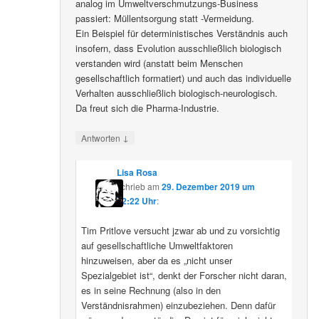
analog im Umweltverschmutzungs-Business
passiert: Müllentsorgung statt -Vermeidung.
Ein Beispiel für deterministisches Verständnis auch
insofern, dass Evolution ausschließlich biologisch
verstanden wird (anstatt beim Menschen
gesellschaftlich formatiert) und auch das individuelle
Verhalten ausschließlich biologisch-neurologisch.
Da freut sich die Pharma-Industrie.
↓
Antworten
Lisa Rosa
schrieb
am
29. Dezember 2019 um
12:22 Uhr
:
Tim Pritlove versucht jzwar ab und zu vorsichtig
auf gesellschaftliche Umweltfaktoren
hinzuweisen, aber da es „nicht unser
Spezialgebiet ist“, denkt der Forscher nicht daran,
es in seine Rechnung (also in den
Verständnisrahmen) einzubeziehen. Denn dafür