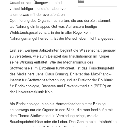
Ursachen von Übergewicht sind
s
l
vielschichtiger – und sie haben vor
allem etwas mit der evolutionären
p
t
Optimierung des Organismus zu tun, die aus der Zeit stammt,
als Nahrung ein knappes Gut war. Auf unsere heutige
r
s
Wohlstandsgesellschaft, in der in aller Regel kein
Nahrungsmangel herrscht, ist der Mensch eben nicht angepasst.
i
p
Erst seit wenigen Jahrzehnten beginnt die Wissenschaft genauer
zu verstehen, wie zum Beispiel das Insulinhormon im Körper
n
r
seine Wirkung entfaltet. Wie der Mechanismus des
Stoffwechsels im Einzelnen funktioniert, ist das Forschungsfeld
g
i
des Mediziners Jens Claus Brüning. Er leitet das Max-Planck-
Institut für Stoffwechselforschung und ist Direktor der Poliklinik
e
n
für Endokrinologie, Diabetes und Präventivmedizin (PEDP) an
der Universitätsklinik Köln.
n
g
Als Endokrinologe, also als Hormonfoscher nimmt Brüning
e
keineswegs nur die Organe in den Blick, die man landläufig mit
dem Thema Stoffwechsel in Verbindung bringt, wie die
n
Bauchspeicheldrüse oder die Leber. Das Gehirn spielt tatsächlich