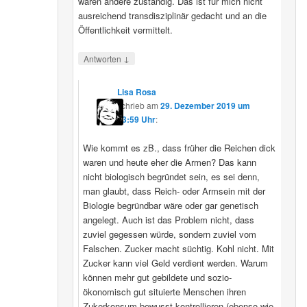
wären andere zuständig. Das ist für mich nicht
ausreichend transdisziplinär gedacht und an die
Öffentlichkeit vermittelt.
↓
Antworten
Lisa Rosa
schrieb
am
29. Dezember 2019 um
13:59 Uhr
:
Wie kommt es zB., dass früher die Reichen dick
waren und heute eher die Armen? Das kann
nicht biologisch begründet sein, es sei denn,
man glaubt, dass Reich- oder Armsein mit der
Biologie begründbar wäre oder gar genetisch
angelegt. Auch ist das Problem nicht, dass
zuviel gegessen würde, sondern zuviel vom
Falschen. Zucker macht süchtig. Kohl nicht. Mit
Zucker kann viel Geld verdient werden. Warum
können mehr gut gebildete und sozio-
ökonomisch gut situierte Menschen ihren
Zukerkonsum bewusst kontrollieren (ebenso wie