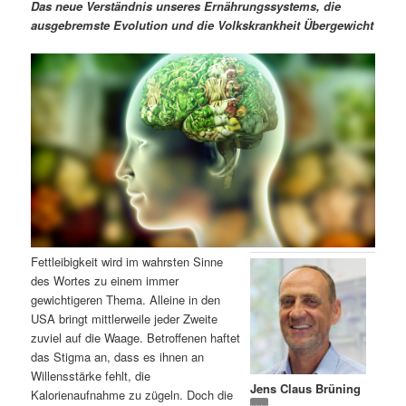
m
u
n
n
Das neue Verständnis unseres Ernährungssystems, die
g
a
ausgebremste Evolution und die Volkskrankheit Übergewicht
ä
n
e
v
n
i
r
d
g
a
e
ä
t
i
n
r
o
n
I
e
n
n
Fettleibigkeit wird im wahrsten Sinne
h
I
des Wortes zu einem immer
gewichtigeren Thema. Alleine in den
a
n
USA bringt mittlerweile jeder Zweite
zuviel auf die Waage. Betroffenen haftet
l
h
das Stigma an, dass es ihnen an
Willensstärke fehlt, die
Jens Claus Brüning
t
a
Kalorienaufnahme zu zügeln. Doch die