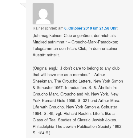
Rainer
schrieb
am
6. Oktober 2019 um 21:58 Uhr
:
„Ich mag keinem Club angehören, der mich als
Mitglied aufnimmt.“ – Groucho-Marx-Paradoxon;
Telegramm an den Friars Club, in dem er seinen
Austritt mitteilt.
(Original engl.: „I don’t care to belong to any club
that will have me as a member.“ – Arthur
Sheekman, The Groucho Letters. New York Simon
& Schuster 1967. Introduction. S. 8. Ähnlich in:
Groucho Marx. Groucho and Mr. New York. New
York Bernard Geis 1959. S. 321 und Arthur Marx.
Life with Groucho. New York Simon & Schuster
1954. S. 45; vgl. Richard Raskin. Life is like a
Glass of Tea. Studies of Classic Jewish Jokes.
Philadelphia The Jewish Publication Society 1992.
S. 124 ff.)