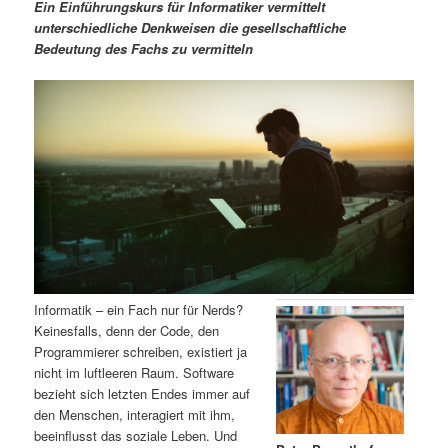
m
u
n
n
Ein Einführungskurs für Informatiker vermittelt
g
a
unterschiedliche Denkweisen die gesellschaftliche
ä
n
e
v
Bedeutung des Fachs zu vermitteln
n
i
r
d
g
a
e
ä
t
i
n
r
o
n
I
e
n
n
h
I
Informatik – ein Fach nur für Nerds?
Keinesfalls, denn der Code, den
a
n
Programmierer schreiben, existiert ja
nicht im luftleeren Raum. Software
l
h
bezieht sich letzten Endes immer auf
den Menschen, interagiert mit ihm,
t
a
beeinflusst das soziale Leben. Und