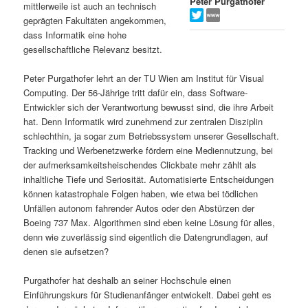
Peter Purgathofer
mittlerweile ist auch an technisch
s
l
geprägten Fakultäten angekommen,
dass Informatik eine hohe
p
t
gesellschaftliche Relevanz besitzt.
r
s
Peter Purgathofer lehrt an der TU Wien am Institut für Visual
Computing. Der 56-Jährige tritt dafür ein, dass Software-
i
p
Entwickler sich der Verantwortung bewusst sind, die ihre Arbeit
hat. Denn Informatik wird zunehmend zur zentralen Disziplin
schlechthin, ja sogar zum Betriebssystem unserer Gesellschaft.
n
r
Tracking und Werbenetzwerke fördern eine Mediennutzung, bei
der aufmerksamkeitsheischendes Clickbate mehr zählt als
g
i
inhaltliche Tiefe und Seriosität. Automatisierte Entscheidungen
können katastrophale Folgen haben, wie etwa bei tödlichen
e
n
Unfällen autonom fahrender Autos oder den Abstürzen der
Boeing 737 Max. Algorithmen sind eben keine Lösung für alles,
n
g
denn wie zuverlässig sind eigentlich die Datengrundlagen, auf
denen sie aufsetzen?
e
Purgathofer hat deshalb an seiner Hochschule einen
n
Einführungskurs für Studienanfänger entwickelt. Dabei geht es