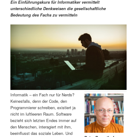
m
u
n
n
Ein Einführungskurs für Informatiker vermittelt
g
a
unterschiedliche Denkweisen die gesellschaftliche
ä
n
e
v
Bedeutung des Fachs zu vermitteln
n
i
r
d
g
a
e
ä
t
i
n
r
o
n
I
e
n
n
h
I
Informatik – ein Fach nur für Nerds?
Keinesfalls, denn der Code, den
a
n
Programmierer schreiben, existiert ja
nicht im luftleeren Raum. Software
l
h
bezieht sich letzten Endes immer auf
den Menschen, interagiert mit ihm,
t
a
beeinflusst das soziale Leben. Und