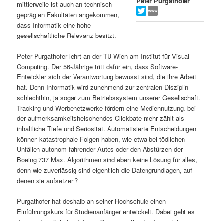
Peter Purgathofer
mittlerweile ist auch an technisch
s
l
geprägten Fakultäten angekommen,
dass Informatik eine hohe
p
t
gesellschaftliche Relevanz besitzt.
r
s
Peter Purgathofer lehrt an der TU Wien am Institut für Visual
Computing. Der 56-Jährige tritt dafür ein, dass Software-
i
p
Entwickler sich der Verantwortung bewusst sind, die ihre Arbeit
hat. Denn Informatik wird zunehmend zur zentralen Disziplin
schlechthin, ja sogar zum Betriebssystem unserer Gesellschaft.
n
r
Tracking und Werbenetzwerke fördern eine Mediennutzung, bei
der aufmerksamkeitsheischendes Clickbate mehr zählt als
g
i
inhaltliche Tiefe und Seriosität. Automatisierte Entscheidungen
können katastrophale Folgen haben, wie etwa bei tödlichen
e
n
Unfällen autonom fahrender Autos oder den Abstürzen der
Boeing 737 Max. Algorithmen sind eben keine Lösung für alles,
n
g
denn wie zuverlässig sind eigentlich die Datengrundlagen, auf
denen sie aufsetzen?
e
Purgathofer hat deshalb an seiner Hochschule einen
n
Einführungskurs für Studienanfänger entwickelt. Dabei geht es