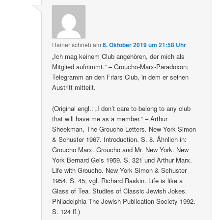
Rainer
schrieb
am
6. Oktober 2019 um 21:58 Uhr
:
„Ich mag keinem Club angehören, der mich als
Mitglied aufnimmt.“ – Groucho-Marx-Paradoxon;
Telegramm an den Friars Club, in dem er seinen
Austritt mitteilt.
(Original engl.: „I don’t care to belong to any club
that will have me as a member.“ – Arthur
Sheekman, The Groucho Letters. New York Simon
& Schuster 1967. Introduction. S. 8. Ähnlich in:
Groucho Marx. Groucho and Mr. New York. New
York Bernard Geis 1959. S. 321 und Arthur Marx.
Life with Groucho. New York Simon & Schuster
1954. S. 45; vgl. Richard Raskin. Life is like a
Glass of Tea. Studies of Classic Jewish Jokes.
Philadelphia The Jewish Publication Society 1992.
S. 124 ff.)