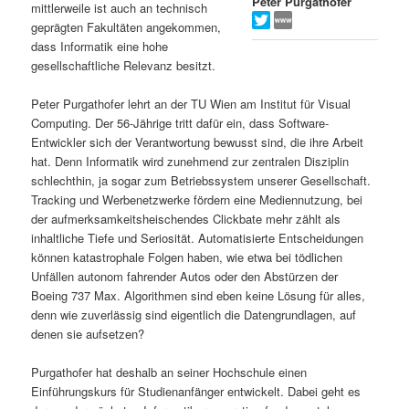
Peter Purgathofer
mittlerweile ist auch an technisch
s
l
geprägten Fakultäten angekommen,
dass Informatik eine hohe
p
t
gesellschaftliche Relevanz besitzt.
r
s
Peter Purgathofer lehrt an der TU Wien am Institut für Visual
Computing. Der 56-Jährige tritt dafür ein, dass Software-
i
p
Entwickler sich der Verantwortung bewusst sind, die ihre Arbeit
hat. Denn Informatik wird zunehmend zur zentralen Disziplin
schlechthin, ja sogar zum Betriebssystem unserer Gesellschaft.
n
r
Tracking und Werbenetzwerke fördern eine Mediennutzung, bei
der aufmerksamkeitsheischendes Clickbate mehr zählt als
g
i
inhaltliche Tiefe und Seriosität. Automatisierte Entscheidungen
können katastrophale Folgen haben, wie etwa bei tödlichen
e
n
Unfällen autonom fahrender Autos oder den Abstürzen der
Boeing 737 Max. Algorithmen sind eben keine Lösung für alles,
n
g
denn wie zuverlässig sind eigentlich die Datengrundlagen, auf
denen sie aufsetzen?
e
Purgathofer hat deshalb an seiner Hochschule einen
n
Einführungskurs für Studienanfänger entwickelt. Dabei geht es