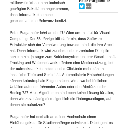
Peter Purgathofer
mittlerweile ist auch an technisch
s
l
geprägten Fakultäten angekommen,
dass Informatik eine hohe
p
t
gesellschaftliche Relevanz besitzt.
r
s
Peter Purgathofer lehrt an der TU Wien am Institut für Visual
Computing. Der 56-Jährige tritt dafür ein, dass Software-
i
p
Entwickler sich der Verantwortung bewusst sind, die ihre Arbeit
hat. Denn Informatik wird zunehmend zur zentralen Disziplin
schlechthin, ja sogar zum Betriebssystem unserer Gesellschaft.
n
r
Tracking und Werbenetzwerke fördern eine Mediennutzung, bei
der aufmerksamkeitsheischendes Clickbate mehr zählt als
g
i
inhaltliche Tiefe und Seriosität. Automatisierte Entscheidungen
können katastrophale Folgen haben, wie etwa bei tödlichen
e
n
Unfällen autonom fahrender Autos oder den Abstürzen der
Boeing 737 Max. Algorithmen sind eben keine Lösung für alles,
n
g
denn wie zuverlässig sind eigentlich die Datengrundlagen, auf
denen sie aufsetzen?
e
Purgathofer hat deshalb an seiner Hochschule einen
n
Einführungskurs für Studienanfänger entwickelt. Dabei geht es